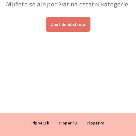
Můžete se ale podívat na ostatní kategorie.
Zpět do obchodu
Z
Pipper.sk
Pipper.hu
Pipper.ro
á
p