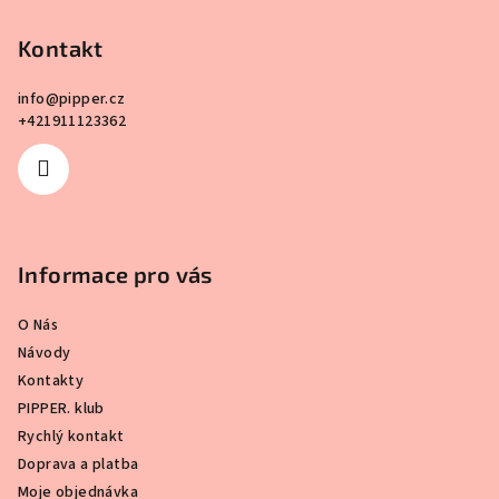
a
Kontakt
t
í
info
@
pipper.cz
+421911123362
Informace pro vás
O Nás
Návody
Kontakty
PIPPER. klub
Rychlý kontakt
Doprava a platba
Moje objednávka