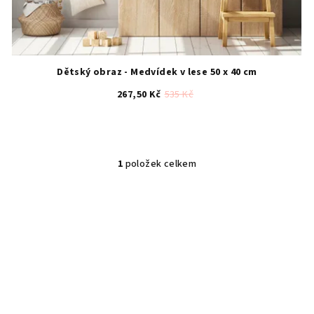
Dětský obraz - Medvídek v lese 50 x 40 cm
267,50 Kč
535 Kč
1
položek celkem
O
v
l
á
d
a
c
í
p