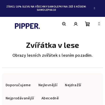
ZÍSKEJ 10% SLEVU NA VŠECHNY SAMOLEPKY NA ZEĎ S KÓDEM:
SAMOLEPKA10
Nákupní
Hledat
Přihlášení
Přejít
na
obsah
Zvířátka v lese
košík
Obrazy lesních zvířátek s lesním pozadím.
Ř
a
Doporučujeme
Nejlevnější
Nejdražší
z
e
Nejprodávanější
Abecedně
n