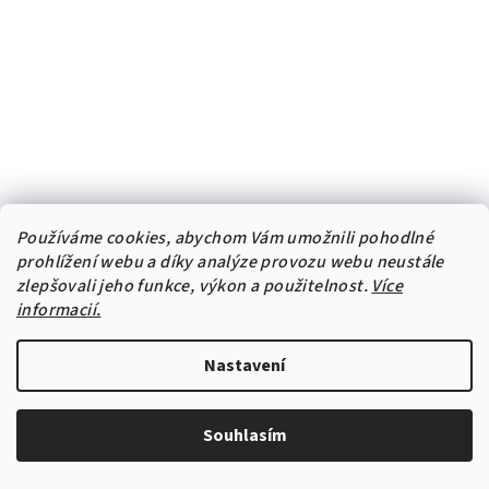
Používáme cookies, abychom Vám umožnili pohodlné
prohlížení webu a díky analýze provozu webu neustále
zlepšovali jeho funkce, výkon a použitelnost.
Více
informacií.
Nastavení
Souhlasím
Textilní samolepka na zeď "Atlético Madrid"
749 Kč