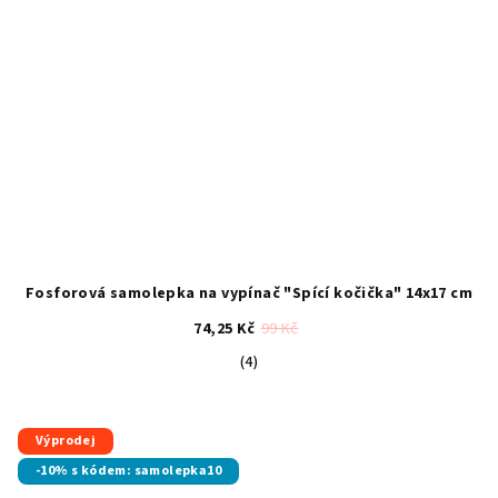
Fosforová samolepka na vypínač "Spící kočička" 14x17 cm
74,25 Kč
99 Kč
Průměrné
(4)
hodnocení
produktu
je
Výprodej
4,8
-10% s kódem: samolepka10
z
5