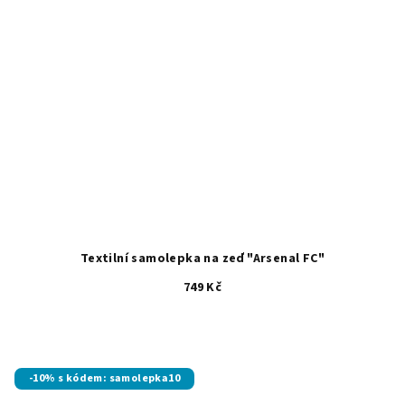
Textilní samolepka na zeď "Arsenal FC"
749 Kč
-10% s kódem: samolepka10