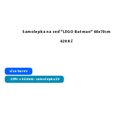
Samolepka na zeď "LEGO Batman" 60x70cm
620 Kč
více barev
-10% s kódem: samolepka10