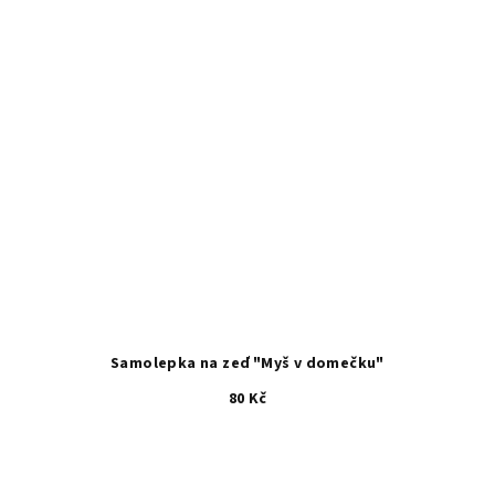
Samolepka na zeď "Myš v domečku"
80 Kč