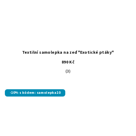
Textilní samolepka na zeď "Exotické ptáky"
890 Kč
Průměrné
(3)
hodnocení
produktu
je
-10% s kódem: samolepka10
5,0
z
5
hvězdiček.