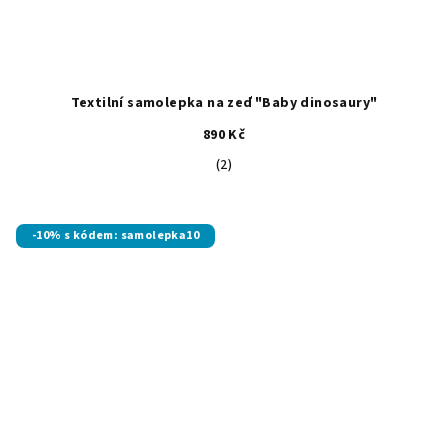
Textilní samolepka na zeď "Baby dinosaury"
890 Kč
Průměrné
(2)
hodnocení
produktu
je
-10% s kódem: samolepka10
5,0
z
5
hvězdiček.