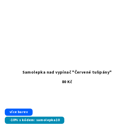
Samolepka nad vypínač "Červené tulipány"
80 Kč
více barev
-10% s kódem: samolepka10