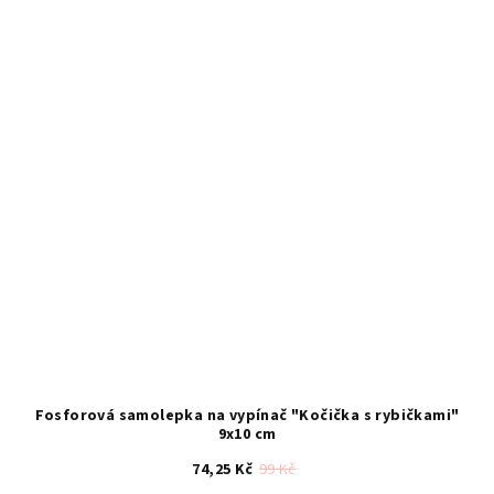
hvězdiček.
Fosforová samolepka na vypínač "Kočička s rybičkami"
9x10 cm
74,25 Kč
99 Kč