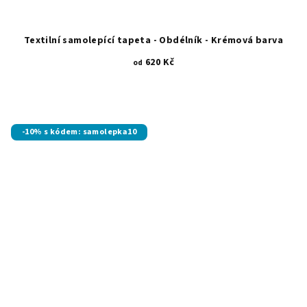
Textilní samolepící tapeta - Obdélník - Krémová barva
620 Kč
od
-10% s kódem: samolepka10