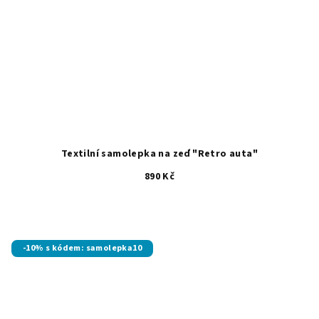
Textilní samolepka na zeď "Retro auta"
890 Kč
-10% s kódem: samolepka10