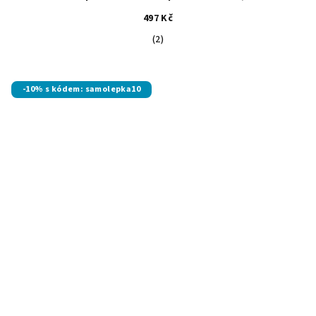
497 Kč
Průměrné
(2)
hodnocení
produktu
je
-10% s kódem: samolepka10
5,0
z
5
hvězdiček.