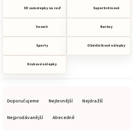
3D samolepky na zeď
Superhrdinové
Vesmír
Balóny
Sporty
Obdélníkové nálepky
Kruhové nálepky
Ř
a
Doporučujeme
Nejlevnější
Nejdražší
z
e
Nejprodávanější
Abecedně
n