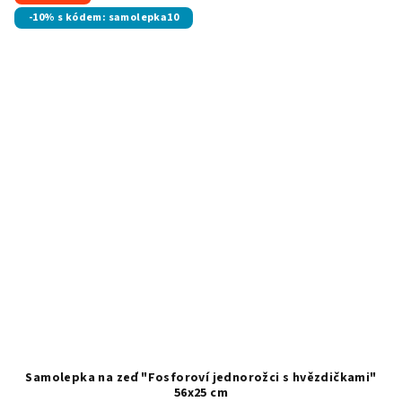
-10% s kódem: samolepka10
Samolepka na zeď "Fosforoví jednorožci s hvězdičkami"
56x25 cm