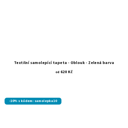
Textilní samolepící tapeta - Oblouk - Zelená barva
620 Kč
od
-10% s kódem: samolepka10