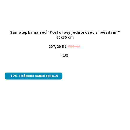
Samolepka na zeď "Fosforový jednorožec s hvězdami"
60x35 cm
207,20 Kč
259 Kč
Průměrné
(10)
hodnocení
produktu
je
-10% s kódem: samolepka10
4,9
z
5
hvězdiček.