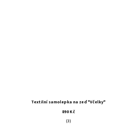
Textilní samolepka na zeď "Včelky"
890 Kč
Průměrné
(3)
hodnocení
produktu