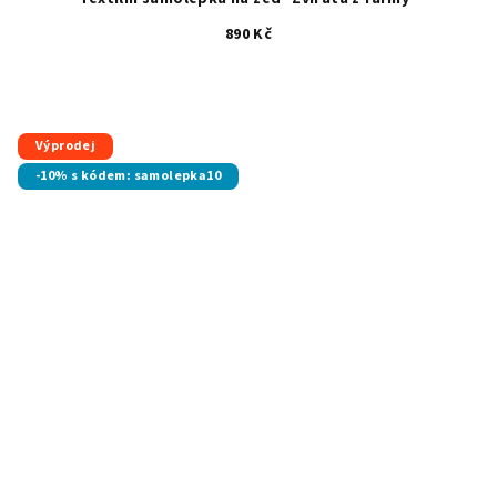
890 Kč
Výprodej
-10% s kódem: samolepka10