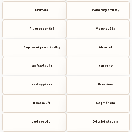
Příroda
Pohádky a filmy
Fluorescenční
Mapy světa
Dopravní prostředky
Akvarel
Mořský svět
Baletky
Nad vypínač
Prémium
Dinosauři
Se jménem
Jednorožci
Dětské stromy