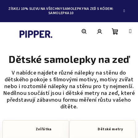
ZÍSKEJ 10% SLEVU NA VŠECHNY SAMOLEPKY NA ZEĎ S KÓDEM:
SAMOLEPKA10
Nákupní
Hledat
Přihlášení
Přejít
na
obsah
Dětské samolepky na zeď
košík
V nabídce najdete různé nálepky na stěnu do
dětského pokoje s filmovými motivy, motivy zvířat
nebo i roztomilé nálepky na stěnu pro ty nejmenší.
Nedílnou součástí jsou i dětské metry na zeď, které
představují zábavnou formu měření růstu vašeho
dítěte.
Zvířátka
Dětské metry