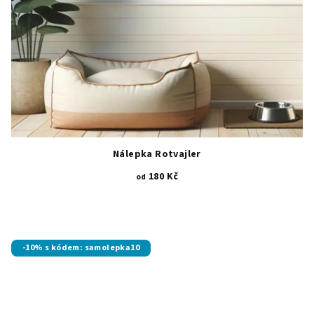
Nálepka Rotvajler
180 Kč
od
-10% s kódem: samolepka10