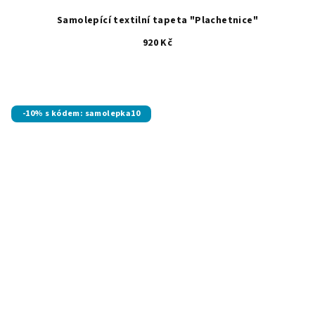
Samolepící textilní tapeta "Plachetnice"
920 Kč
-10% s kódem: samolepka10