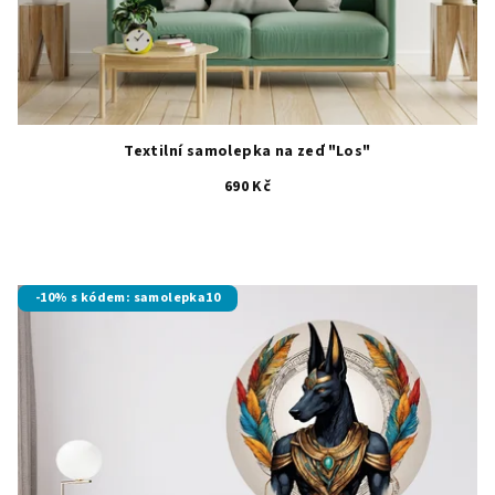
Textilní samolepka na zeď "Los"
690 Kč
-10% s kódem: samolepka10