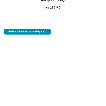
Nálepka Husky
180 Kč
od
-10% s kódem: samolepka10