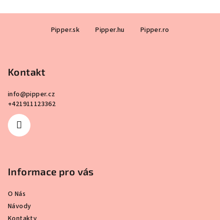
Z
Pipper.sk
Pipper.hu
Pipper.ro
á
p
a
Kontakt
t
í
info
@
pipper.cz
+421911123362
Informace pro vás
O Nás
Návody
Kontakty