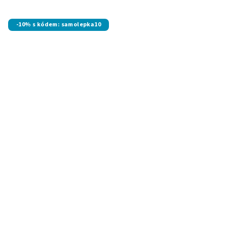
-10% s kódem: samolepka10