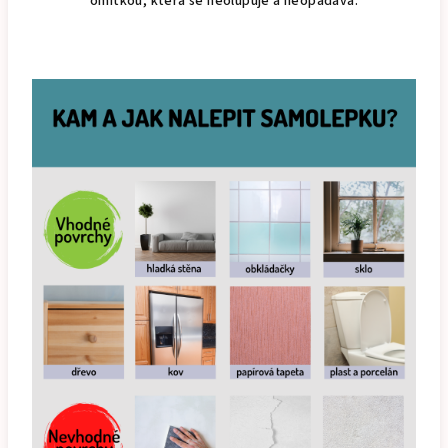
omítkou, která se neolupuje a neopadává.