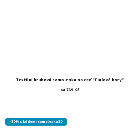
Textilní kruhová samolepka na zeď "Fialové hory"
769 Kč
od
-10% s kódem: samolepka10