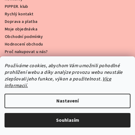
PIPPER. klub
Rychlý kontakt
Doprava a platba
Moje objednávka
Obchodní podmínky
Hodnocení obchodu
Proč nakupovat u nás?
Ochrana osobních údajů
Používáme cookies, abychom Vám umožnili pohodlné
Pravidla akce 2+1 zdarma
prohlížení webu a díky analýze provozu webu neustále
Nenašli jste co jste hledali?
zlepšovali jeho funkce, výkon a použitelnost.
Více
Kam a jak nalepit samolepku?
informacií.
Nastavení
Blog
Souhlasím
Proč jsme si zamilovali čalouněné panely
do dětského pokoje?