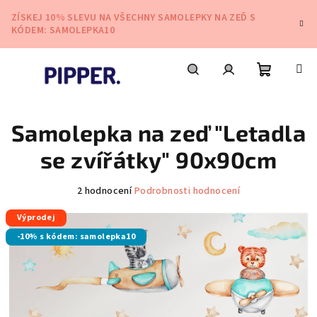
Přejít
ZÍSKEJ 10% SLEVU NA VŠECHNY SAMOLEPKY NA ZEĎ S
na
KÓDEM: SAMOLEPKA10
obsah
Nákupní
Hledat
Přihlášení
Samolepka na zeď "Letadla
košík
se zvířátky" 90x90cm
Průměrné
2 hodnocení
Podrobnosti hodnocení
hodnocení
Výprodej
produktu
je
-10% s kódem: samolepka10
5,0
z
5
hvězdiček.