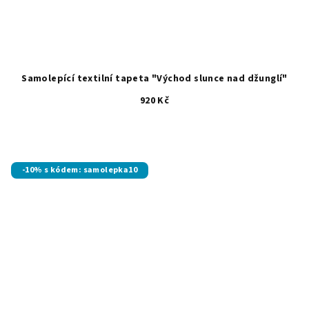
Samolepící textilní tapeta "Východ slunce nad džunglí"
920 Kč
-10% s kódem: samolepka10