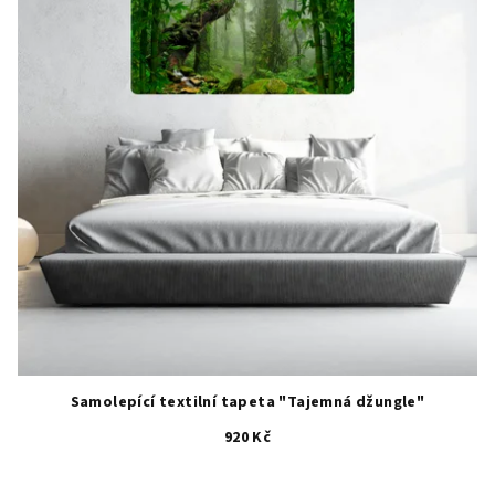
hvězdiček.
Samolepící textilní tapeta "Tajemná džungle"
920 Kč