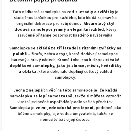
Tato nádherná samolepka na zeď
s letadly a zvířátky
je
skutečnou lahůdkou pro každého, kdo hledá zajímavé a
originální dekorace pro svůj domov.
Akvarelový styl
dodává samolepce jemný a elegantní vzhled
, který
zaručeně přitáhne pozornost každého návštěvníka.
Samolepka se
skládá ze tří letadel s různými zvířátky na
palubě
– žirafa, zebra a tygr, které dodávají samolepce
barevný a hravý nádech. Kromě toho jsou k dispozici
také
doplňkové samolepky, jako je slunce, měsíc, hvězdičky
a oblaka
, které dokonale doplňují celkový vzhled
samolepky.
Jedna z nejlepších věcí na této samolepce je, že
každá
samolepka se lepí samostatně
, takže si můžete vytvořit
vlastní jedinečné uspořádání podle vašich představ.
Samolepka je
velmi jednoduchá pro lepení
, podobně jako
běžné samolepky, a je vodou omyvatelná, takže se
nemusíte bát o její čistotu.