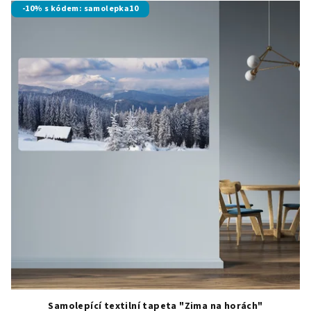
-10% s kódem: samolepka10
Samolepící textilní tapeta "Zima na horách"