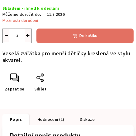
Měrná
Skladem - ihned k odesláni
cena:
Můžeme doručit do:
11.8.2026
Možnosti doručení
−
+
Do košíku
Veselá zvířátka pro menší dětičky kreslená ve stylu
akvarel.
Zeptat se
Sdílet
Popis
Hodnocení (2)
Diskuze
Detailní popis produktu