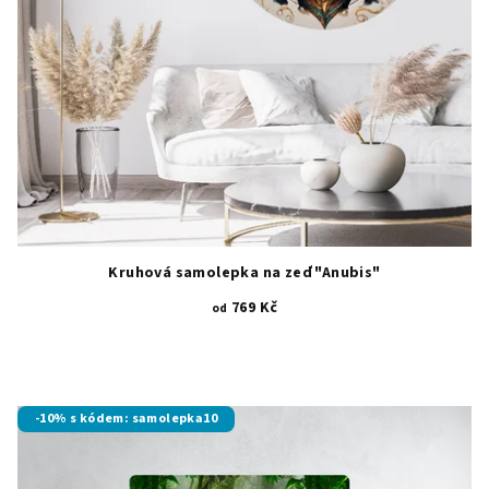
Kruhová samolepka na zeď "Anubis"
769 Kč
od
Průměrné
hodnocení
produktu
je
-10% s kódem: samolepka10
5,0
z
5