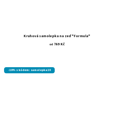
Kruhová samolepka na zeď "Formula"
769 Kč
od
Průměrné
hodnocení
produktu
je
-10% s kódem: samolepka10
5,0
z
5
hvězdiček.