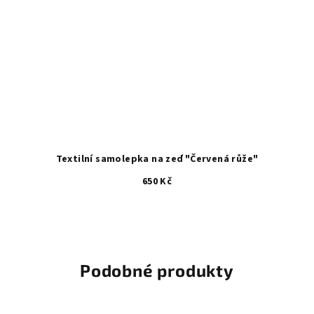
Textilní samolepka na zeď "Červená růže"
650 Kč
Průměrné
hodnocení
produktu
je
5,0
Podobné produkty
z
5
hvězdiček.