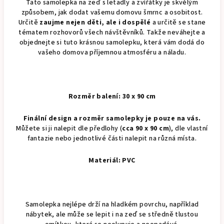
Tato samolepka na zeď s letadly a zvířátky je skvělým
způsobem, jak dodat vašemu domovu šmrnc a osobitost.
Určitě
zaujme nejen děti, ale i dospělé
a určitě se stane
tématem rozhovorů všech návštěvníků. Takže neváhejte a
objednejte si tuto krásnou samolepku, která vám dodá do
vašeho domova příjemnou atmosféru a náladu.
Rozměr balení: 30 x 90 cm
Finální design a rozměr samolepky je pouze na vás.
Můžete si ji nalepit dle předlohy (
cca 90 x 90 cm
), dle vlastní
fantazie nebo jednotlivé části nalepit na různá místa.
Materiál: PVC
Samolepka nejlépe drží na hladkém povrchu, například
nábytek, ale může se lepit i na zeď se středně tlustou