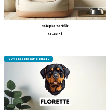
Nálepka Yorkšír
180 Kč
od
-10% s kódem: samolepka10