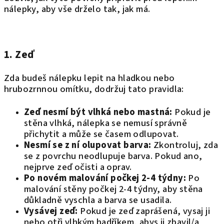
nálepky, aby vše drželo tak, jak má.
1. Zeď
Zda budeš nálepku lepit na hladkou nebo
hrubozrnnou omítku, dodržuj tato pravidla:
Zeď nesmí být vlhká nebo mastná:
Pokud je
stěna vlhká, nálepka se nemusí správně
přichytit a může se časem odlupovat.
Nesmí se z ní olupovat barva:
Zkontroluj, zda
se z povrchu neodlupuje barva. Pokud ano,
nejprve zeď očisti a oprav.
Po novém malování počkej 2-4 týdny:
Po
malování stěny počkej 2-4 týdny, aby stěna
důkladně vyschla a barva se usadila.
Vysávej zeď:
Pokud je zeď zaprášená, vysaj ji
nebo otři vlhkým hadříkem, abys ji zbavil/a