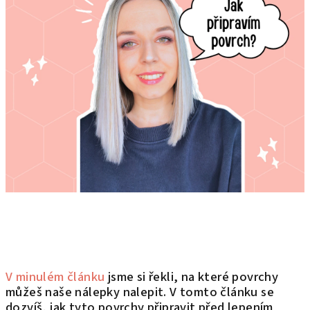
V minulém článku
jsme si řekli, na které povrchy
můžeš naše nálepky nalepit. V tomto článku se
dozvíš, jak tyto povrchy připravit před lepením