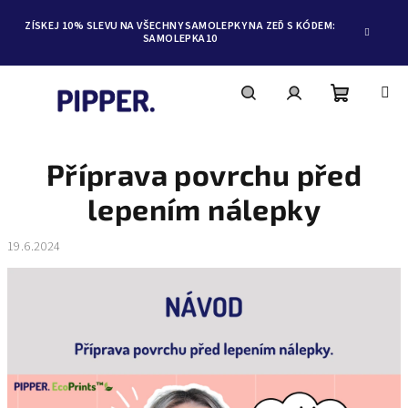
ZÍSKEJ 10% SLEVU NA VŠECHNY SAMOLEPKY NA ZEĎ S KÓDEM:
SAMOLEPKA10
Nákupní
Hledat
Přihlášení
Přejít
na
obsah
Příprava povrchu před
košík
lepením nálepky
19.6.2024