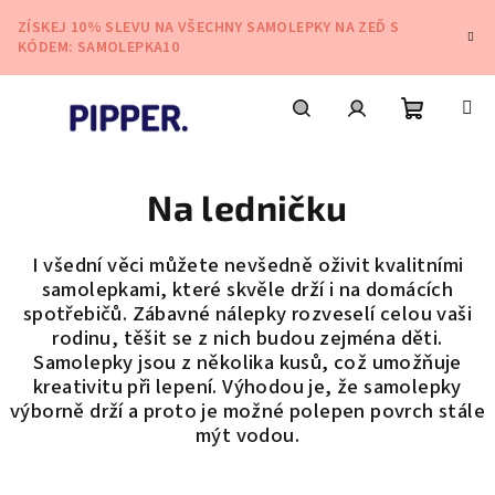
Přejít
ZÍSKEJ 10% SLEVU NA VŠECHNY SAMOLEPKY NA ZEĎ S
na
KÓDEM: SAMOLEPKA10
obsah
Nákupní
Hledat
Přihlášení
Na ledničku
košík
I všední věci můžete nevšedně oživit kvalitními
samolepkami, které skvěle drží i na domácích
spotřebičů. Zábavné nálepky rozveselí celou vaši
rodinu, těšit se z nich budou zejména děti.
Samolepky jsou z několika kusů, což umožňuje
kreativitu při lepení. Výhodou je, že samolepky
výborně drží a proto je možné polepen povrch stále
mýt vodou.