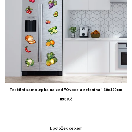
p
ů
r
o
d
u
k
t
ů
Textilní samolepka na zeď "Ovoce a zelenina" 60x120cm
890 Kč
1
položek celkem
O