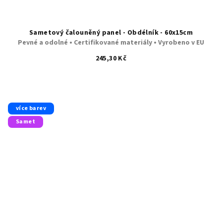
Sametový čalouněný panel - Obdélník - 60x15cm
Pevné a odolné • Certifikované materiály • Vyrobeno v EU
245,30 Kč
více barev
Samet