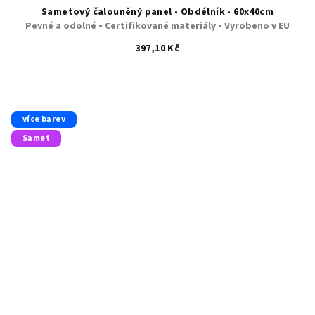
Sametový čalouněný panel - Obdélník - 60x40cm
Pevné a odolné • Certifikované materiály • Vyrobeno v EU
397,10 Kč
více barev
Samet