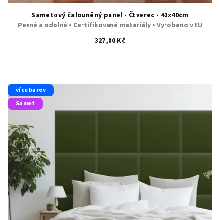
Sametový čalouněný panel - Čtverec - 40x40cm
Pevné a odolné • Certifikované materiály • Vyrobeno v EU
327,80 Kč
více barev
Samet