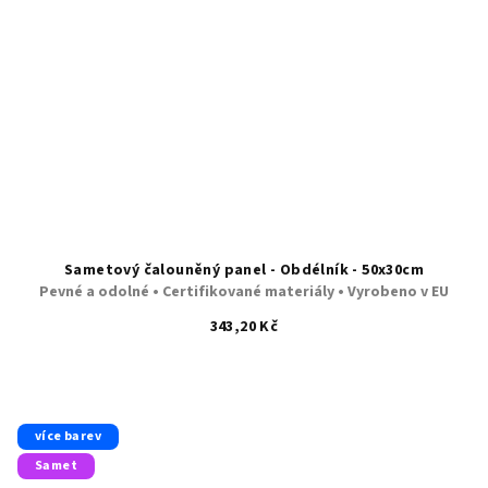
Sametový čalouněný panel - Obdélník - 50x30cm
Pevné a odolné • Certifikované materiály • Vyrobeno v EU
343,20 Kč
více barev
Samet