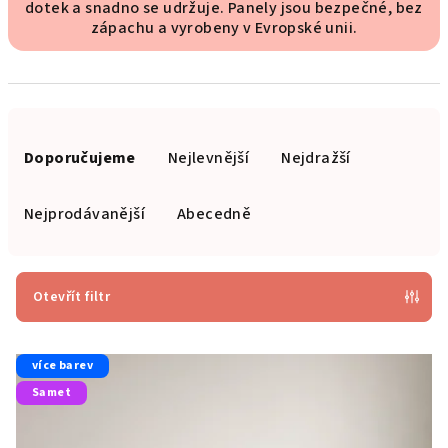
dotek a snadno se udržuje. Panely jsou bezpečné, bez
zápachu a vyrobeny v Evropské unii.
Ř
a
Doporučujeme
Nejlevnější
Nejdražší
z
e
Nejprodávanější
Abecedně
n
í
p
Otevřít filtr
r
V
o
více barev
ý
d
Samet
p
u
i
k