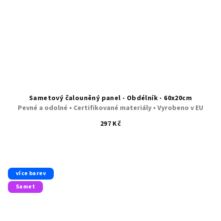
Sametový čalouněný panel - Obdélník - 60x20cm
Pevné a odolné • Certifikované materiály • Vyrobeno v EU
297 Kč
více barev
Samet