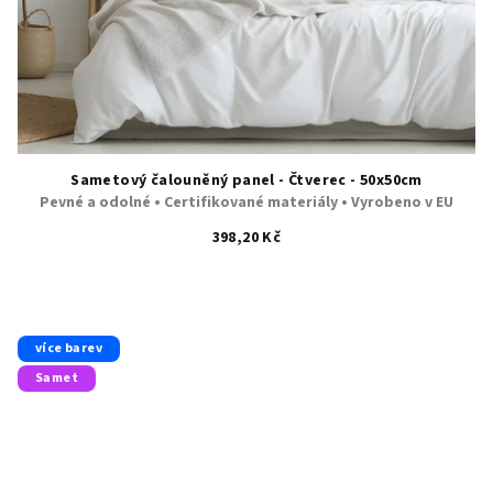
Sametový čalouněný panel - Čtverec - 50x50cm
Pevné a odolné • Certifikované materiály • Vyrobeno v EU
398,20 Kč
více barev
Samet