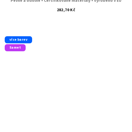
Pevné a odolné • Certifikované materiály • Vyrobeno v EU
282,70 Kč
více barev
Samet