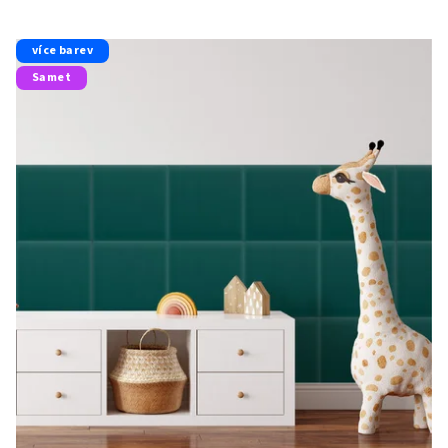
více barev
Samet