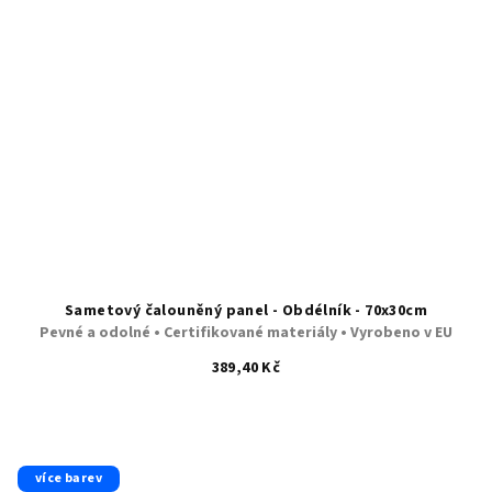
Sametový čalouněný panel - Obdélník - 70x30cm
Pevné a odolné • Certifikované materiály • Vyrobeno v EU
389,40 Kč
více barev