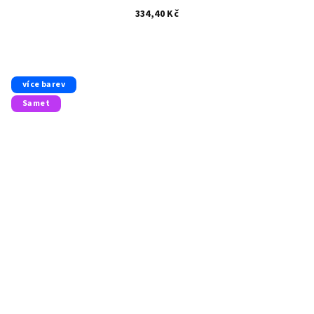
334,40 Kč
více barev
Samet