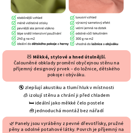
🧸
Měkké, stylové a hned útulnější.
Čalouněné obklady promění obyčejnou stěnu na
příjemný designový prvek – do ložnice, dětského
pokoje i obýváku.
🔇 zlepšují akustiku a tlumí hluk v místnosti
🧊 izolují stěnu a chrání ji před chladem
🛏 ideální jako měkké čelo postele
🧰 jednoduchá montáž bez nářadí
🌿 Panely jsou vyráběny z pevné dřevotřísky, pružné
pěny a odolné potahové látky. Povrch je příjemný na