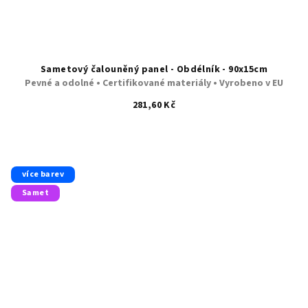
Sametový čalouněný panel - Obdélník - 90x15cm
Pevné a odolné • Certifikované materiály • Vyrobeno v EU
281,60 Kč
více barev
Samet