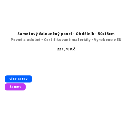
Sametový čalouněný panel - Obdélník - 50x15cm
Pevné a odolné • Certifikované materiály • Vyrobeno v EU
227,70 Kč
více barev
Samet