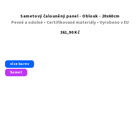
Sametový čalouněný panel - Oblouk - 20x60cm
Pevné a odolné • Certifikované materiály • Vyrobeno v EU
361,90 Kč
více barev
Samet