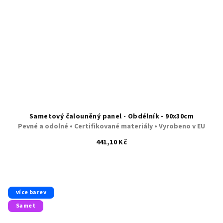
Sametový čalouněný panel - Obdélník - 90x30cm
Pevné a odolné • Certifikované materiály • Vyrobeno v EU
441,10 Kč
více barev
Samet