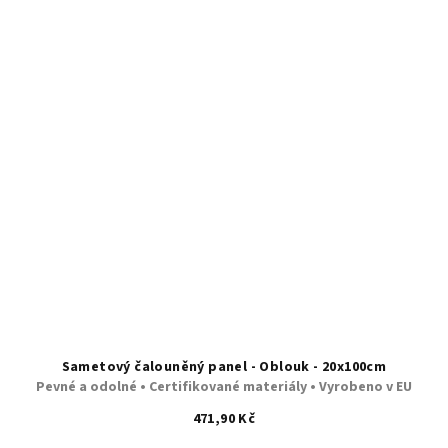
Sametový čalouněný panel - Oblouk - 20x100cm
Pevné a odolné • Certifikované materiály • Vyrobeno v EU
471,90 Kč