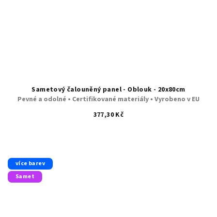
Sametový čalouněný panel - Oblouk - 20x80cm
Pevné a odolné • Certifikované materiály • Vyrobeno v EU
377,30 Kč
více barev
Samet