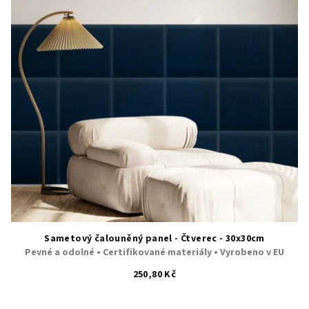
s
t
p
ů
r
o
d
u
k
t
ů
Sametový čalouněný panel - Čtverec - 30x30cm
Pevné a odolné • Certifikované materiály • Vyrobeno v EU
250,80 Kč