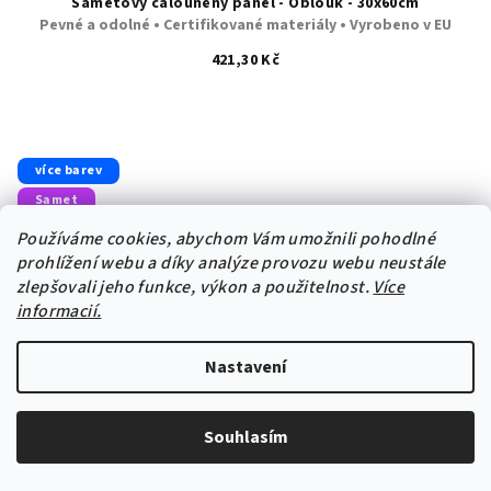
Sametový čalouněný panel - Oblouk - 30x60cm
Pevné a odolné • Certifikované materiály • Vyrobeno v EU
421,30 Kč
více barev
Samet
Používáme cookies, abychom Vám umožnili pohodlné
prohlížení webu a díky analýze provozu webu neustále
zlepšovali jeho funkce, výkon a použitelnost.
Více
informacií.
Nastavení
Souhlasím