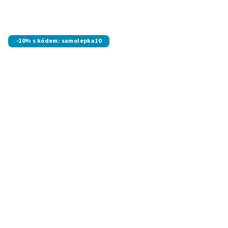
-10% s kódem: samolepka10