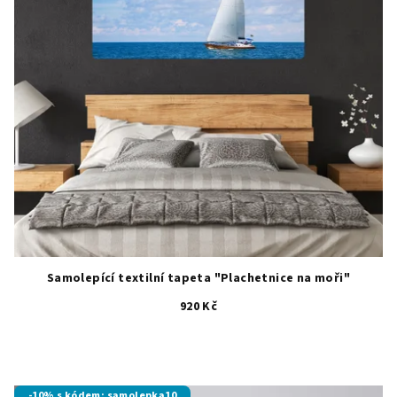
Samolepící textilní tapeta "Plachetnice na moři"
920 Kč
-10% s kódem: samolepka10