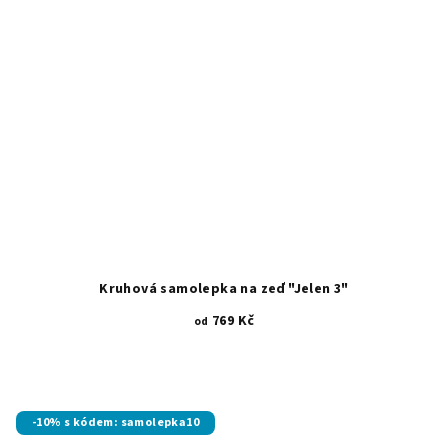
Kruhová samolepka na zeď "Jelen 3"
769 Kč
od
-10% s kódem: samolepka10