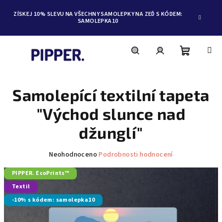
ZÍSKEJ 10% SLEVU NA VŠECHNY SAMOLEPKY NA ZEĎ S KÓDEM:
SAMOLEPKA10
Nákupní
Hledat
Přihlášení
Přejít
na
obsah
Samolepící textilní tapeta
košík
"Východ slunce nad
džunglí"
Průměrné
Neohodnoceno
Podrobnosti hodnocení
hodnocení
PIPPER. EcoPrints™
produktu
je
Textil
0,0
-10% s kódem: samolepka10
z
5