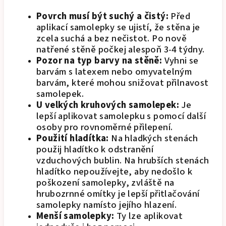
Povrch musí být suchý a čistý:
Před
aplikací samolepky se ujistí, že stěna je
zcela suchá a bez nečistot. Po nově
natřené stěně počkej alespoň 3-4 týdny.
Pozor na typ barvy na stěně:
Vyhni se
barvám s latexem nebo omyvatelným
barvám, které mohou snižovat přilnavost
samolepek.
U velkých kruhových samolepek:
Je
lepší aplikovat samolepku s pomocí další
osoby pro rovnoměrné přilepení.
Použití hladítka:
Na hladkých stenách
použij hladítko k odstranění
vzduchových bublin. Na hrubších stenách
hladítko nepoužívejte, aby nedošlo k
poškození samolepky, zvláště na
hrubozrnné omítky je lepší přitlačování
samolepky namísto jejího hlazení.
Menší samolepky:
Ty lze aplikovat