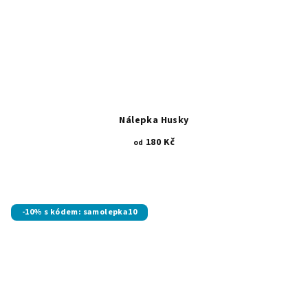
Nálepka Husky
180 Kč
od
-10% s kódem: samolepka10