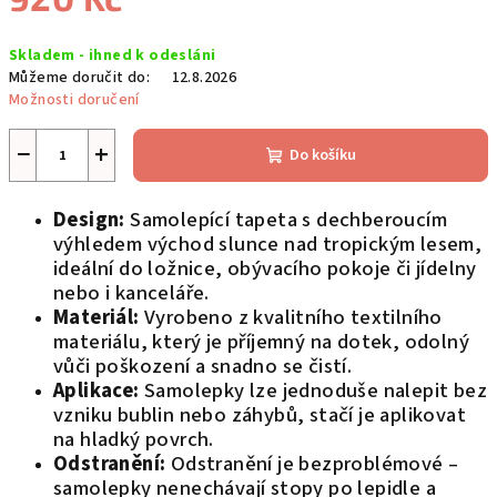
Měrná
Skladem - ihned k odesláni
cena:
Můžeme doručit do:
12.8.2026
Možnosti doručení
−
+
Do košíku
Design:
Samolepící tapeta s dechberoucím
výhledem východ slunce nad tropickým lesem,
ideální do ložnice, obývacího pokoje či jídelny
nebo i kanceláře.
Materiál:
Vyrobeno z kvalitního textilního
materiálu, který je příjemný na dotek, odolný
vůči poškození a snadno se čistí.
Aplikace:
Samolepky lze jednoduše nalepit bez
vzniku bublin nebo záhybů, stačí je aplikovat
na hladký povrch.
Odstranění:
Odstranění je bezproblémové –
samolepky nenechávají stopy po lepidle a