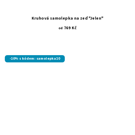
Kruhová samolepka na zeď "Jelen"
769 Kč
od
-10% s kódem: samolepka10