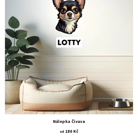
Nálepka Čivava
180 Kč
od