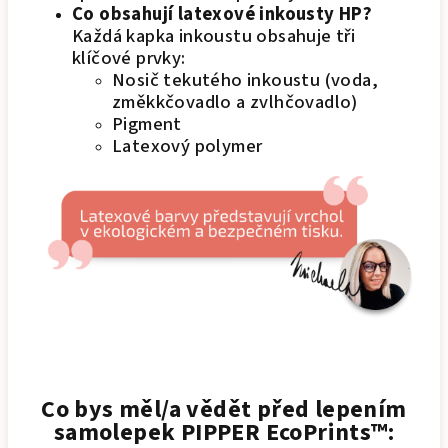
Co obsahují latexové inkousty HP?
Každá kapka inkoustu obsahuje tři
klíčové prvky:
Nosič tekutého inkoustu (voda,
změkkčovadlo a zvlhčovadlo)
Pigment
Latexový polymer
Co bys měl/a vědět před lepením
samolepek PIPPER EcoPrints™: