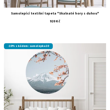
Samolepící textilní tapeta "Skalnaté hory s duhou"
920 Kč
-10% s kódem: samolepka10