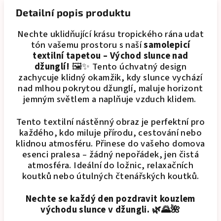
Detailní popis produktu
Nechte uklidňující krásu tropického rána udat
tón vašemu prostoru
s naší
samolepicí
textilní tapetou – Východ slunce nad
džunglí!
🖼️✨
Tento úchvatný design
zachycuje klidný okamžik, kdy slunce vychází
nad mlhou pokrytou džunglí, maluje horizont
jemným světlem a naplňuje vzduch klidem.
Tento textilní nástěnný obraz je perfektní pro
každého, kdo miluje přírodu, cestování nebo
klidnou atmosféru. Přinese do vašeho domova
esenci pralesa – žádný nepořádek, jen čistá
atmosféra. Ideální do ložnic, relaxačních
koutků nebo útulných čtenářských koutků.
Nechte se každý den pozdravit kouzlem
východu slunce v džungli. 🌿🌄🌺