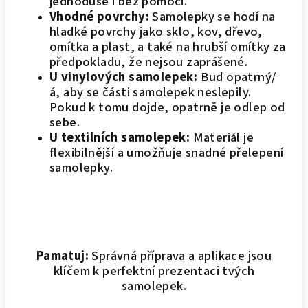
jednoduše i bez pomoci.
Vhodné povrchy:
Samolepky se hodí na
hladké povrchy jako sklo, kov, dřevo,
omítka a plast, a také na hrubší omítky za
předpokladu, že nejsou zaprášené.
U vinylových samolepek:
Buď opatrný/
á, aby se části samolepek neslepily.
Pokud k tomu dojde, opatrně je odlep od
sebe.
U textilních samolepek:
Materiál je
flexibilnější a umožňuje snadné přelepení
samolepky.
Pamatuj:
Správná příprava a aplikace jsou
klíčem k perfektní prezentaci tvých
samolepek.