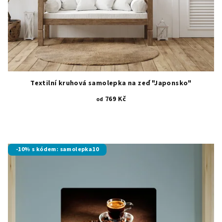
Textilní kruhová samolepka na zeď "Japonsko"
769 Kč
od
-10% s kódem: samolepka10