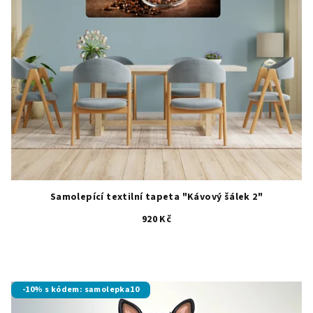
Samolepící textilní tapeta "Kávový šálek 2"
920 Kč
-10% s kódem: samolepka10