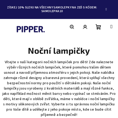
ZÍSKEJ 10% SLEVU NA VŠECHNY SAMOLEPKY NA ZEĎ S KÓDEM:
SAMOLEPKA10
Nákupní
Hledat
Přihlášení
Přejít
na
obsah
Noční lampičky
košík
Vítejte v naší kategorii nočních lampiček pro děti! Zde naleznete
výběr různých nočních lampiček, které pomohou Vašim dětem
usnout a navodí příjemnou atmosféru v jejich pokoji. Naše nabídka
zahrnuje různé designy a barevná provedení, která splňují všechny
bezpečnostní normy pro použití v dětském pokoji. Naše noční
lampičky jsou vyrobeny z kvalitních materiálů a mají různé funkce,
jako například možnost měnit barvy nebo vypínač se stmíváním. Pro
děti, které mají v oblibě zvířátka, máme v nabídce i noční lampičky
s motivy silikonových zvířat. Vyberte si tu správnou noční lampičku
pro Vaše dítě a udělejte z jeho pokoje místo, kde se bude cítit
příjemně a bezpečně!