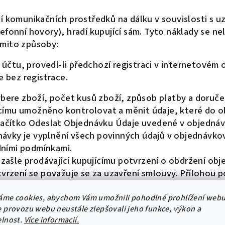
tí komunikačních prostředků na dálku v souvislosti s 
efonní hovory), hradí kupující sám. Tyto náklady se nel
ěmito způsoby:
účtu, provedl-li předchozí registraci v internetovém
 bez registrace.
vybere zboží, počet kusů zboží, způsob platby a doruče
címu umožněno kontrolovat a měnit údaje, které do o
 tlačítko Odeslat Objednávku Údaje uvedené v objedná
ávky je vyplnění všech povinných údajů v objednávkov
dními podmínkami.
ašle prodávající kupujícímu potvrzení o obdržení obj
otvrzení se považuje se za uzavření smlouvy. Přílohou
vřena potvrzením objednávky prodávajícím na emailovou
vedených v objednávce nemůže prodávající splnit, zaš
áme cookies, abychom Vám umožnili pohodlné prohlížení webu
 provozu webu neustále zlepšovali jeho funkce, výkon a
dka se považuje za nový návrh kupní smlouvy a kupní
elnost.
Více informacií.
o nabídky prodávajícímu na jeho emailovou adresu uve