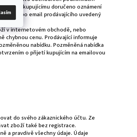
dokud není kupujícímu doručeno oznámení
lasím
í číslo nebo email prodávajícího uvedený
boží v internetovém obchodě, nebo
ně chybnou cenu. Prodávající informuje
u pozměněnou nabídku. Pozměněná nabídka
tvrzením o přijetí kupujícím na emailovou
povat do svého zákaznického účtu. Ze
vat zboží také bez registrace.
vně a pravdivě všechny údaje. Údaje