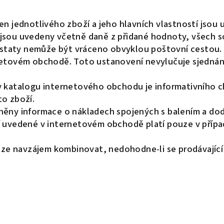
n jednotlivého zboží a jeho hlavních vlastností jsou
sou uvedeny včetně daně z přidané hodnoty, všech sou
odstaty nemůže být vráceno obvyklou poštovní cestou. 
etovém obchodě. Toto ustanovení nevylučuje sjednání
 katalogu internetového obchodu je informativního ch
o zboží.
něny informace o nákladech spojených s balením a dod
 uvedené v internetovém obchodě platí pouze v přípa
lze navzájem kombinovat, nedohodne-li se prodávající s