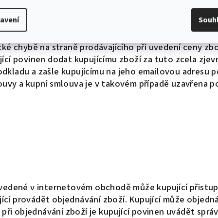
ícím jsou závazné. Kupující může zrušit objednávku, 
avení
Souh
upující může zrušit objednávku telefonicky na telefonn
ické chybě na straně prodávajícího při uvedení ceny z
ící povinen dodat kupujícímu zboží za tuto zcela zjev
odkladu a zašle kupujícímu na jeho emailovou adres
ouvy a kupní smlouva je v takovém případě uzavřena po
rovedené v internetovém obchodě může kupující přistu
cí provádět objednávání zboží. Kupující může objedná
a při objednávání zboží je kupující povinen uvádět sprá