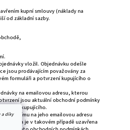
uzavřením kupní smlouvy (náklady na
iší od základní sazby.
 obchodě,
ní.
bjednávky vložil. Objednávku odešle
vce jsou prodávajícím považovány za
ém formuláři a potvrzení kupujícího o
ednávky na emailovou adresu, kterou
 potvrzení jsou aktuální obchodní podmínky
 adresu kupujícího.
le kupujícímu na jeho emailovou adresu
 a díky
 smlouva je v takovém případě uzavřena
denu v těchto obchodních podmínkách.