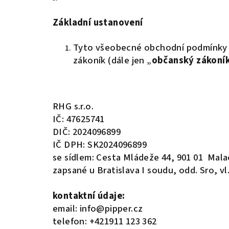
Základní ustanovení
Tyto všeobecné obchodní podmínky (
zákoník (dále jen „
občanský zákoní
RHG s.r.o.
IČ: 47625741
DIČ: 2024096899
IČ DPH: SK2024096899
se sídlem: Cesta Mládeže 44, 901 01
Mala
zapsané u Bratislava I soudu, odd. Sro, vl
kontaktní údaje:
email: info@pipper.cz
telefon: +421911 123 362