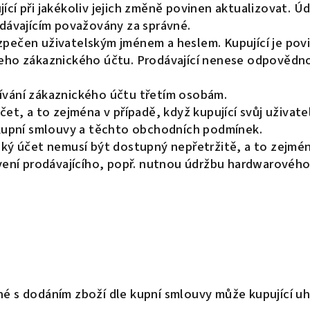
ící při jakékoliv jejich změně povinen aktualizovat. 
odávajícím považovány za správné.
zpečen uživatelským jménem a heslem. Kupující je po
jeho zákaznického účtu. Prodávající nenese odpovědno
ívání zákaznického účtu třetím osobám.
čet, a to zejména v případě, když kupující svůj uživate
z kupní smlouvy a těchto obchodních podmínek.
lský účet nemusí být dostupný nepřetržitě, a to zejm
ní prodávajícího, popř. nutnou údržbu hardwarového 
é s dodáním zboží dle kupní smlouvy může kupující uhr