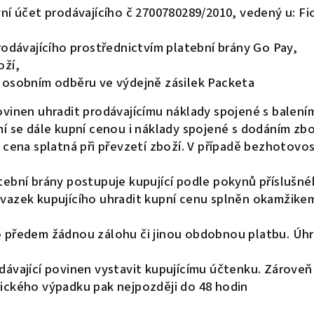
 účet prodávajícího č 2700780289/2010, vedený u: F
dávajícího prostřednictvím platební brány Go Pay,
oží,
i osobním odběru ve výdejně zásilek Packeta
ovinen uhradit prodávajícímu náklady spojené s balení
mí se dále kupní cenou i náklady spojené s dodáním zbo
í cena splatná při převzetí zboží. V případě bezhotovos
atební brány postupuje kupující podle pokynů příslušn
ávazek kupujícího uhradit kupní cenu splněn okamžikem
o předem žádnou zálohu či jinou obdobnou platbu. Úhr
dávající povinen vystavit kupujícímu účtenku. Zároveň
nického výpadku pak nejpozději do 48 hodin