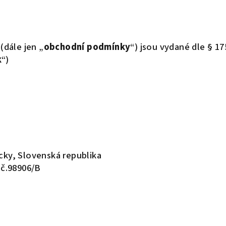
dále jen „
obchodní podmínky
“) jsou vydané dle § 17
k
“)
cky, Slovenská republika
.č.98906/B