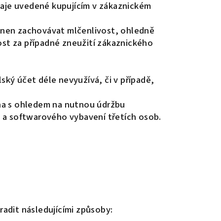
Údaje uvedené kupujícím v zákaznickém
vinen zachovávat mlčenlivost, ohledně
st za případné zneužití zákaznického
lský účet déle nevyužívá, či v případě,
éna s ohledem na nutnou údržbu
a softwarového vybavení třetích osob.
adit následujícími způsoby: