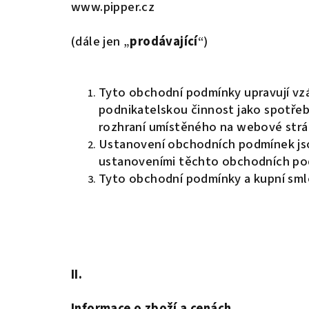
www.pipper.cz
(dále jen „
prodávající
“)
Tyto obchodní podmínky upravují vzá
podnikatelskou činnost jako spotřebi
rozhraní umístěného na webové strá
Ustanovení obchodních podmínek jso
ustanoveními těchto obchodních po
Tyto obchodní podmínky a kupní smlo
II.
Informace o zboží a cenách