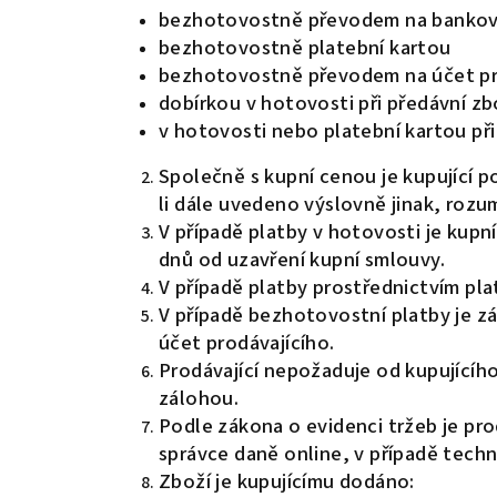
bezhotovostně převodem na bankovní
bezhotovostně platební kartou
bezhotovostně převodem na účet pro
dobírkou v hotovosti při předávní zb
v hotovosti nebo platební kartou př
Společně s kupní cenou je kupující p
li dále uvedeno výslovně jinak, rozu
V případě platby v hotovosti je kupn
dnů od uzavření kupní smlouvy.
V případě platby prostřednictvím pl
V případě bezhotovostní platby je z
účet prodávajícího.
Prodávající nepožaduje od kupujícíh
zálohou.
Podle zákona o evidenci tržeb je pro
správce daně online, v případě tech
Zboží je kupujícímu dodáno: