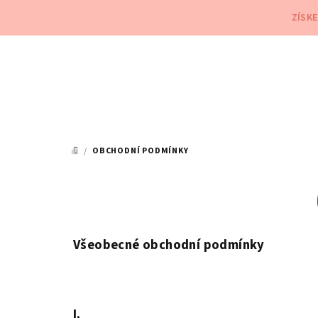
Přejít
ZÍSK
na
obsah
/
OBCHODNÍ PODMÍNKY
DOMŮ
Všeobecné obchodní podmínky
I.