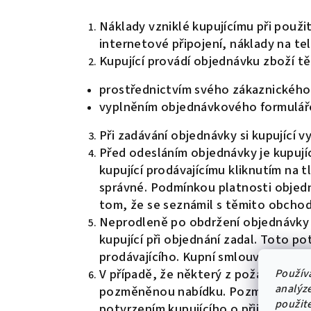
Náklady vzniklé kupujícímu při použi
internetové připojení, náklady na tel
Kupující provádí objednávku zboží t
prostřednictvím svého zákaznického 
vyplněním objednávkového formuláře
Při zadávání objednávky si kupující 
Před odesláním objednávky je kupují
kupující prodávajícímu kliknutím na
správné. Podmínkou platnosti objedn
tom, že se seznámil s těmito obcho
Neprodleně po obdržení objednávky z
kupující při objednání zadal. Toto p
prodávajícího. Kupní smlouva je uza
V případě, že některý z požadavků u
Použív
analýze
pozměněnou nabídku. Pozměněná nabí
použit
potvrzením kupujícího o přijetí tét