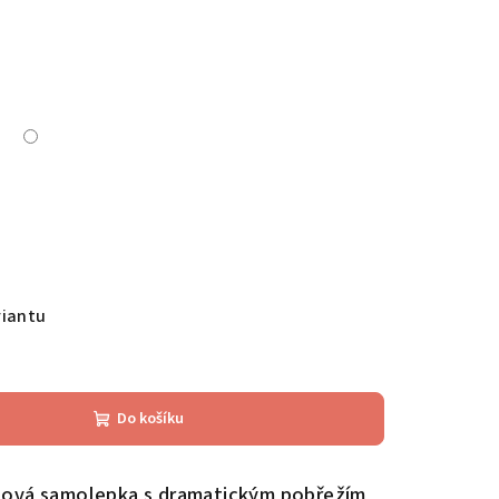
riantu
Do košíku
ová samolepka s dramatickým pobřežím