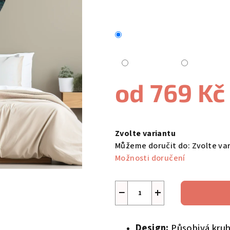
je
0,0
z
5
hvězdiček.
od
769 Kč
Měrná
cena:
Zvolte variantu
Můžeme doručit do:
Zvolte va
Možnosti doručení
−
+
Design:
Působivá kruh