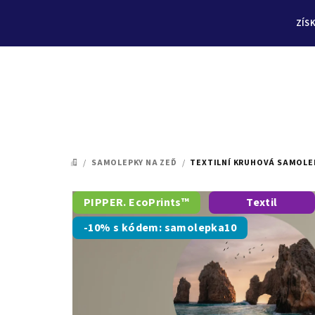
ZÍS
Přejít
na
/
SAMOLEPKY NA ZEĎ
/
TEXTILNÍ KRUHOVÁ SAMOLE
DOMŮ
obsah
PIPPER. EcoPrints™
Textil
-10% s kódem: samolepka10