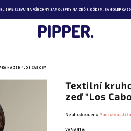
KEJ 10% SLEVU NA VŠECHNY SAMOLEPKY NA ZEĎ S KÓDEM: SAMOLEPKA10
PKA NA ZEĎ "LOS CABOS"
Textilní kru
zeď "Los Cab
Průměrné
Neohodnoceno
Podrobnosti h
hodnocení
produktu
VARIANTA: