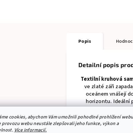
Popis
Hodnoc
Detailní popis pro
Textilní kruhová s
ve zlaté záři zapada
oceánem vnášejí d
horizontu. Ideální 
áme cookies, abychom Vám umožnili pohodlné prohlížení webu
Dostupná ve třech 
 provozu webu neustále zlepšovali jeho funkce, výkon a
elnost.
Více informacií.
hodila nad postel,