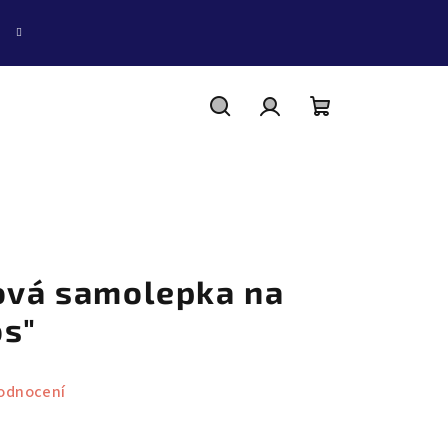
Hledat
Přihlášení
Nákupní
košík
hová samolepka na
os"
odnocení