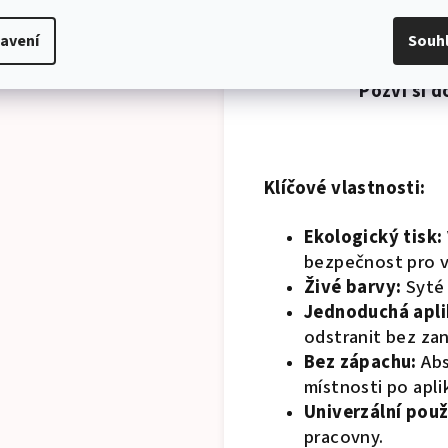
textilního materiálu,
avení
Souh
Pozvi si d
Klíčové vlastnosti:
Ekologický tisk:
bezpečnost pro va
Živé barvy:
Syté 
Jednoduchá apli
odstranit bez za
Bez zápachu:
Abs
místnosti po aplik
Univerzální použi
pracovny.