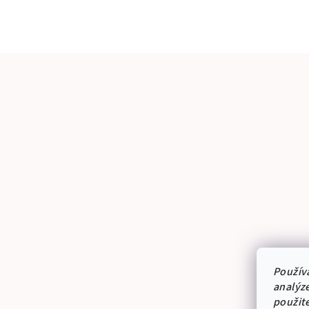
Použív
analýze
použit