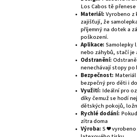
Los Cabos tě přenese 
Materiál:
Vyrobeno z k
zajišťují, že samolepka
příjemný na dotek a z
poškození.
Aplikace:
Samolepky lz
nebo záhybů, stačí je 
Odstranění:
Odstraněn
nenechávají stopy po 
Bezpečnost:
Materiál 
bezpečný pro děti i d
Využití:
Ideální pro o
díky čemuž se hodí ne
dětských pokojů, ložn
Rychlé dodání:
Pokud 
zítra doma
Výroba:
S ❤️ vyrobeno
latexového tisku.