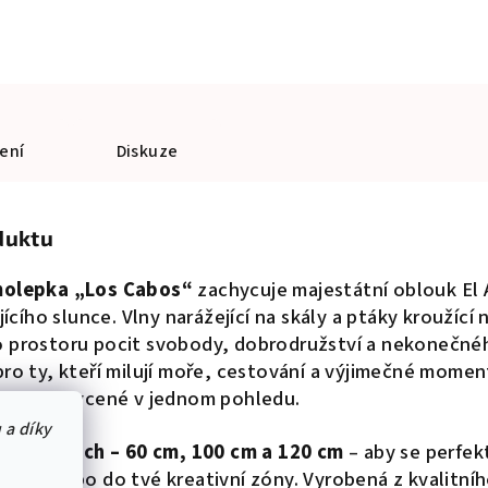
ení
Diskuze
duktu
amolepka „Los Cabos“
zachycuje majestátní oblouk El 
jícího slunce. Vlny narážející na skály a ptáky kroužící 
o prostoru pocit svobody, dobrodružství a nekonečné
pro ty, kteří milují moře, cestování a výjimečné momen
zachycené v jednom pohledu.
 a díky
velikostech – 60 cm, 100 cm a 120 cm
– aby se perfek
 gauč nebo do tvé kreativní zóny. Vyrobená z kvalitní