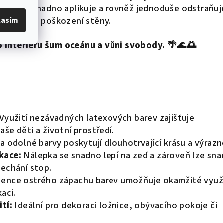
 který se snadno aplikuje a rovněž jednoduše odstraňuj
poškození stěny.
lasím
o interiéru šum oceánu a vůni svobody. 🌴🌊🌅
Využití nezávadných latexových barev zajišťuje
še děti a životní prostředí.
a odolné barvy poskytují dlouhotrvající krásu a výrazn
kace:
Nálepka se snadno lepí na zeď a zároveň lze sn
nechání stop.
ence ostrého zápachu barev umožňuje okamžité využi
aci.
tí:
Ideální pro dekoraci ložnice, obývacího pokoje či