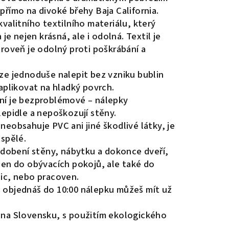
přímo na divoké břehy Baja California.
valitního textilního materiálu, který
 je nejen krásná, ale i odolná. Textil je
ároveň je odolný proti poškrábání a
e jednoduše nalepit bez vzniku bublin
aplikovat na hladký povrch.
í je bezproblémové – nálepky
lepidle a nepoškozují stěny.
neobsahuje PVC ani jiné škodlivé látky, je
ospělé.
zdobení stěny, nábytku a dokonce dveří,
jen do obývacích pokojů, ale také do
ic, nebo pracoven.
objednáš do 10:00 nálepku můžeš mít už
 na Slovensku, s použitím ekologického