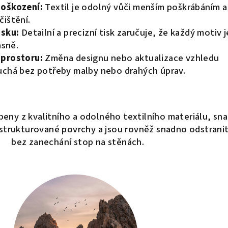
poškození:
Textil je odolný vůči menším poškrábáním a
čištění.
isku:
Detailní a precizní tisk zaručuje, že každý motiv j
asně.
 prostoru:
Změna designu nebo aktualizace vzhledu
uchá bez potřeby malby nebo drahých úprav.
eny z kvalitního a odolného textilního materiálu, sn
 i strukturované povrchy a jsou rovněž snadno odstrani
bez zanechání stop na stěnách.