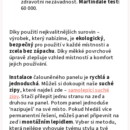
zdravotní nezávadnost.
Martindale test:
60 000.
Díky použití nejkvalitnějších surovin –
výrobek, který nabízíme, je
ekologický
,
bezpečný
pro použití v každé místnosti a
zcela bez zápachu
. Díky měkké povrchové
úpravě zlepšuje vzhled místností a komfort
jejich používání.
Instalace
čalouněného panelu je
rychlá a
jednoduchá
. Můžeš si dokoupit naše
suché
zipy
, které najdeš zde –
samolepící suché
zipy
. Stačí přilepit jednu stranu na zeď a
druhou na panel. Potom panel jednoduše
'nazipuješ' na své místo. Pokud hledáš více
permanentní řešení, můžeš panel připevnit na
zeď i
montážním lepidlem
.
Vyber si metodu,
která nejlépe vyhovuje tvému
stylu a tvé