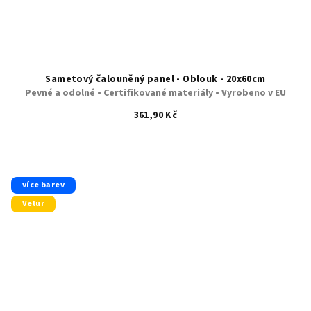
Sametový čalouněný panel - Oblouk - 20x60cm
Pevné a odolné • Certifikované materiály • Vyrobeno v EU
361,90 Kč
více barev
Velur