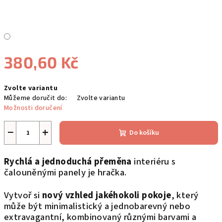
380,60 Kč
Měrná
Zvolte variantu
cena:
Můžeme doručit do:
Zvolte variantu
Možnosti doručení
−
+
Do košíku
Rychlá a jednoduchá přeměna
interiéru s
čalouněnými panely je hračka.
Vytvoř si
nový vzhled jakéhokoli pokoje
, který
může být minimalistický a jednobarevný nebo
extravagantní, kombinovaný různými barvami a