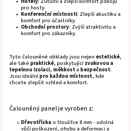
Hotely
: Zútulni a zlepší komfort pokojů
pro hosty.
Konferenční místnosti
: Zlepší akustiku a
komfort pro účastníky.
Obchodní prostory
: Zvýší atraktivitu a
komfort pro zákazníky.
Tyto čalouněné obklady jsou nejen
estetické
,
ale také
praktické
, poskytující
zvukovou a
tepelnou izolaci
,
měkkost
a
bezpečnost
.
Jsou ideální
pro každou místnost
, kde
chcete zlepšit vzhled a komfort.
Čalouněný panel je vyroben z:
Dřevotříska
o tloušťce 8 mm - odolná
vůči poškození, ohybu a deformaci a