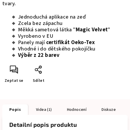
tvary.
🔸 Jednoduchá aplikace na zeď
🔸 Zcela bez zápachu
🔸 Měkká sametová látka "
Magic Velvet
"
🔸 Vyrobeno v EU
🔸 Panely mají
certifikát Oeko-Tex
🔸 Vhodné i do dětského pokojíčku
🔸
Výběr z 22 barev
Zeptat se
Sdílet
Popis
Videa (1)
Hodnocení
Diskuze
Detailní popis produktu