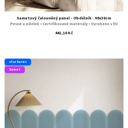
Sametový čalouněný panel - Obdélník - 90x30cm
Pevné a odolné • Certifikované materiály • Vyrobeno v EU
441,10 Kč
více barev
Samet