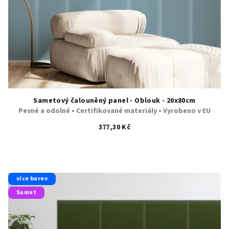
Sametový čalouněný panel - Oblouk - 20x80cm
Pevné a odolné • Certifikované materiály • Vyrobeno v EU
377,30 Kč
více barev
Samet