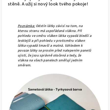
stěně. A užij si nový look tvého pokoje!
Poznámka:
Odstín látky závisí na tom, na
kterou stranu má uspořádaná vlákna. Při
pohledu ve směru vláken látka vypadá bledší a
lesklejší a při pohledu v protisměru vláken
látka vypadá tmavší a matná. Vzhledem k
povaze látky se prosím před nalepením panelů
ujisti, že jsou správně otočená a tedy, že
vlákna na všech panelech směřují jedním
směrem.