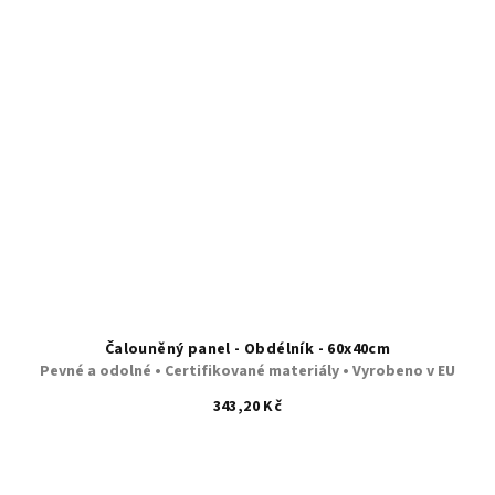
Čalouněný panel - Obdélník - 60x40cm
Pevné a odolné • Certifikované materiály • Vyrobeno v EU
343,20 Kč