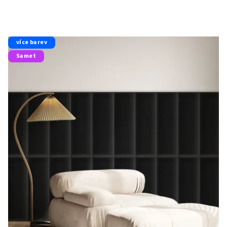
více barev
Samet