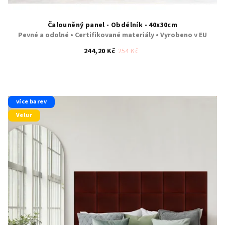
Čalouněný panel - Obdélník - 40x30cm
Pevné a odolné • Certifikované materiály • Vyrobeno v EU
244,20 Kč
254 Kč
více barev
Velur