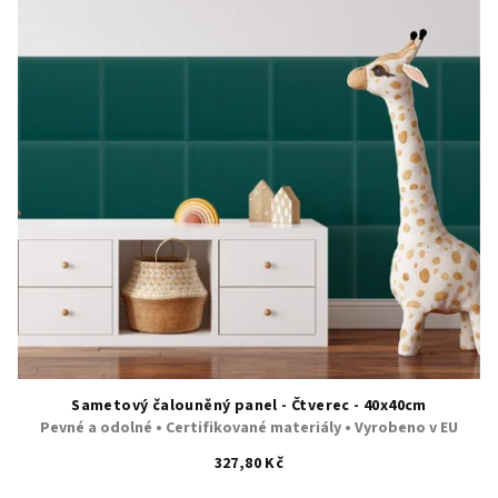
hvězdiček.
Sametový čalouněný panel - Čtverec - 40x40cm
Pevné a odolné • Certifikované materiály • Vyrobeno v EU
327,80 Kč