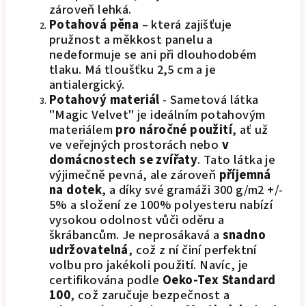
zároveň lehká.
Potahová pěna
– která zajišťuje
pružnost a měkkost panelu a
nedeformuje se ani při dlouhodobém
tlaku. Má tloušťku 2,5 cm a je
antialergický.
Potahový materiál
- Sametová látka
"Magic Velvet" je ideálním potahovým
materiálem
pro náročné použití
, ať už
ve veřejných prostorách nebo
v
domácnostech se zvířaty
. Tato látka je
výjimečně pevná, ale zároveň
příjemná
na dotek
, a díky své gramáži 300 g/m2 +/-
5% a složení ze 100% polyesteru nabízí
vysokou odolnost vůči oděru a
škrábancům. Je neprosákavá a
snadno
udržovatelná
, což z ní činí perfektní
volbu pro jakékoli použití. Navíc, je
certifikována podle
Oeko-Tex Standard
100
, což zaručuje bezpečnost a