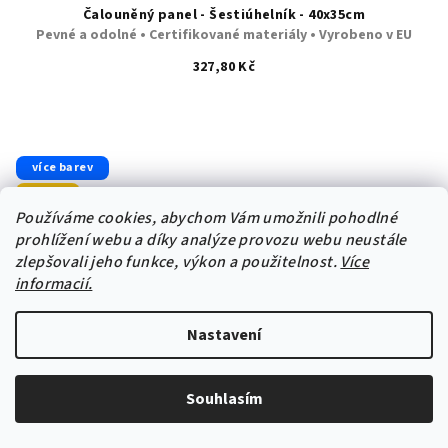
Čalouněný panel - Šestiúhelník - 40x35cm
Pevné a odolné • Certifikované materiály • Vyrobeno v EU
327,80 Kč
Průměrné
hodnocení
produktu
je
více barev
5,0
Velur
z
Používáme cookies, abychom Vám umožnili pohodlné
5
prohlížení webu a díky analýze provozu webu neustále
hvězdiček.
zlepšovali jeho funkce, výkon a použitelnost.
Více
informacií.
Nastavení
Souhlasím