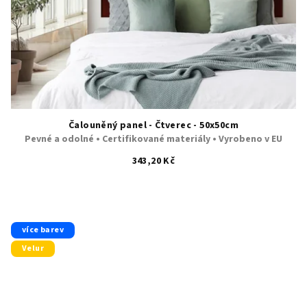
Čalouněný panel - Čtverec - 50x50cm
Pevné a odolné • Certifikované materiály • Vyrobeno v EU
343,20 Kč
více barev
Velur