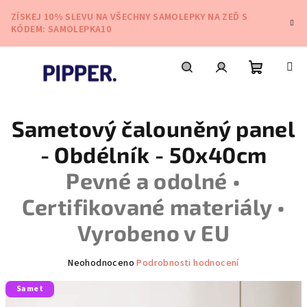
Přejít
ZÍSKEJ 10% SLEVU NA VŠECHNY SAMOLEPKY NA ZEĎ S
na
KÓDEM: SAMOLEPKA10
obsah
Nákupní
Hledat
Přihlášení
Sametový čalouněný panel
košík
- Obdélník - 50x40cm
Pevné a odolné •
Certifikované materiály •
Vyrobeno v EU
Průměrné
Neohodnoceno
Podrobnosti hodnocení
hodnocení
Samet
produktu
je