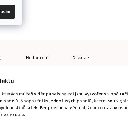
lasím
)
Hodnocení
Diskuze
duktu
 kterých můžeš vidět panely na zdi jsou vytvořeny v počitači
 panelů. Naopak fotky jednotlivých panelů, které jsou v gale
ných odstínů látek. Ber prosím na vědomí, že na obrazovce o
 než v reálu.