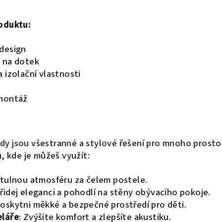
roduktu:
design
 na dotek
 izolační vlastnosti
 montáž
y jsou všestranné a stylové řešení pro mnoho prostor
ů, kde je můžeš využít:
útulnou atmosféru za čelem postele.
Přidej eleganci a pohodlí na stěny obývacího pokoje.
Poskytni měkké a bezpečné prostředí pro děti.
eláře
: Zvýšíte komfort a zlepšíte akustiku.