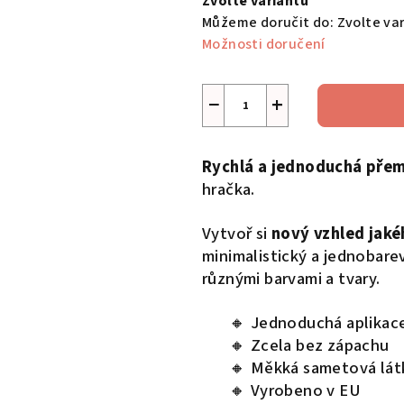
Zvolte variantu
Můžeme doručit do:
Zvolte va
Možnosti doručení
−
+
Rychlá a jednoduchá pře
hračka.
Vytvoř si
nový vzhled jaké
minimalistický a jednobar
různými barvami a tvary.
🔸 Jednoduchá aplikac
🔸 Zcela bez zápachu
🔸 Měkká sametová lát
🔸 Vyrobeno v EU