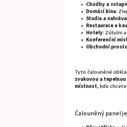
Chodby a vstupn
Domácí kina
: Zl
Studia a nahráva
Restaurace a ka
Hotely
: Zútulni 
Konferenční mís
Obchodní prost
Tyto čalouněné obkla
zvukovou a tepelnou 
místnost
, kde chcete
Čalouněný panel je