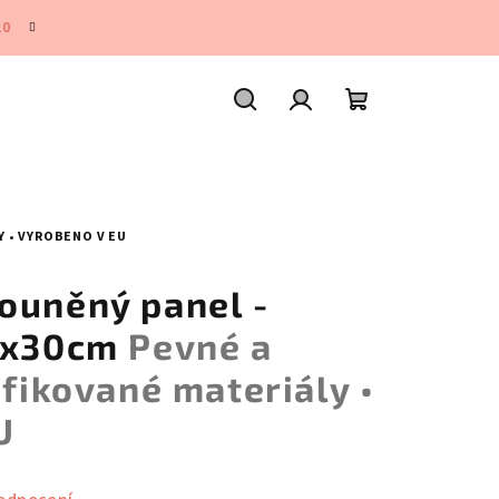
10
Hledat
Přihlášení
Nákupní
košík
Y • VYROBENO V EU
ouněný panel -
90x30cm
Pevné a
ifikované materiály •
U