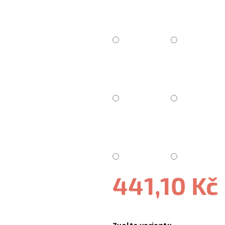
441,10 Kč
Měrná
cena: