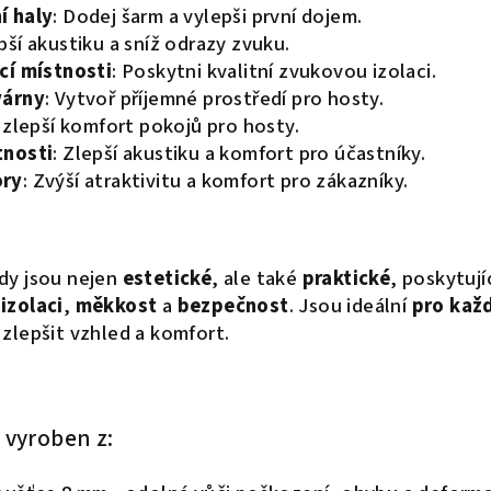
í haly
: Dodej šarm a vylepši první dojem.
epší akustiku a sníž odrazy zvuku.
cí místnosti
: Poskytni kvalitní zvukovou izolaci.
várny
: Vytvoř příjemné prostředí pro hosty.
a zlepší komfort pokojů pro hosty.
tnosti
: Zlepší akustiku a komfort pro účastníky.
ory
: Zvýší atraktivitu a komfort pro zákazníky.
dy jsou nejen
estetické
, ale také
praktické
, poskytují
izolaci
,
měkkost
a
bezpečnost
. Jsou ideální
pro kaž
 zlepšit vzhled a komfort.
 vyroben z: