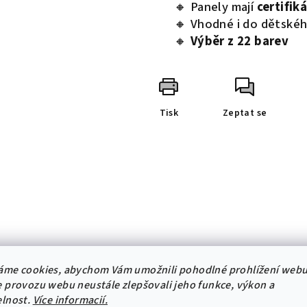
🔸 Panely mají
certifik
🔸 Vhodné i do dětskéh
🔸
Výběr z 22 barev
Tisk
Zeptat se
áme cookies, abychom Vám umožnili pohodlné prohlížení webu
 provozu webu neustále zlepšovali jeho funkce, výkon a
elnost.
Více informacií.