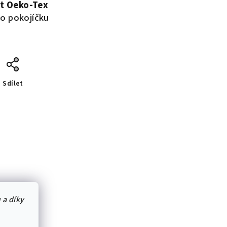
át Oeko-Tex
o pokojíčku
Sdílet
 a díky