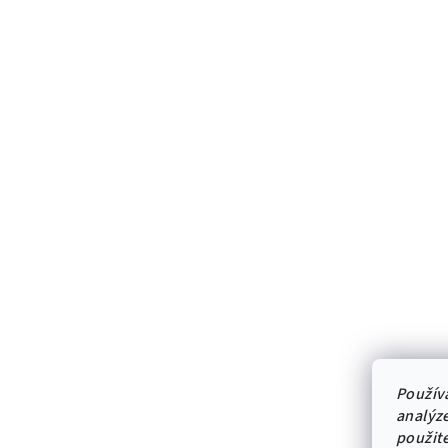
Použív
analýze
použit