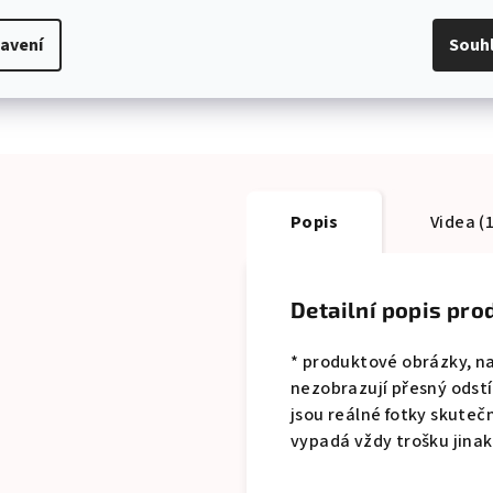
avení
Souh
Popis
Videa (1
Detailní popis pro
* produktové obrázky, na
nezobrazují přesný odstín
jsou reálné fotky skuteč
vypadá vždy trošku jinak