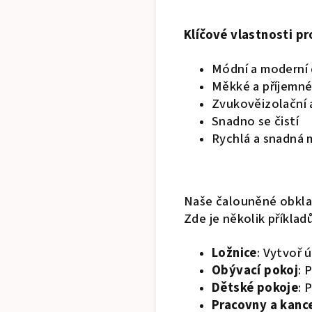
Klíčové vlastnosti p
Módní a moderní 
Měkké a příjemné
Zvukověizolační a
Snadno se čistí
Rychlá a snadná
Naše čalouněné obklad
Zde je několik příklad
Ložnice
: Vytvoř 
Obývací pokoj
: 
Dětské pokoje
: 
Pracovny a kanc