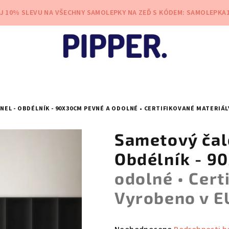
EJ 10% SLEVU NA VŠECHNY SAMOLEPKY NA ZEĎ S KÓDEM: SAMOLEPKA
EL - OBDÉLNÍK - 90X30CM
PEVNÉ A ODOLNÉ • CERTIFIKOVANÉ MATERIÁL
Sametový čal
Obdélník - 
odolné • Cert
Vyrobeno v E