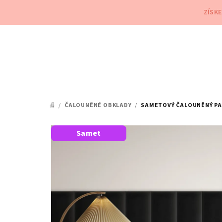
Přejít
ZÍSK
na
obsah
/
ČALOUNĚNÉ OBKLADY
/
SAMETOVÝ ČALOUNĚNÝ PAN
DOMŮ
Samet