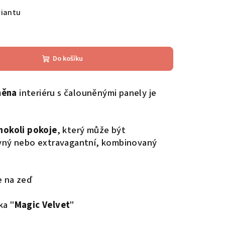
riantu
Do košíku
měna
interiéru s čalouněnými panely je
hokoli pokoje
, který může být
evný nebo extravagantní, kombinovaný
e na zeď
ka "
Magic Velvet
"