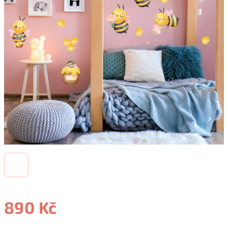
890 Kč
Měrná