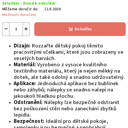
Skladem - ihned k odesláni
cena:
Můžeme doručit do:
12.8.2026
Možnosti doručení
−
+
Do košíku
Dizajn:
Rozzařte dětský pokoj těmito
pracovitými včelkami, které jsou zobrazeny ve
veselých barvách.
Materiál:
Vyrobeno z vysoce kvalitního
textilního materiálu, který je nejen měkký na
dotek, ale také odolný a snadno udržovatelný.
Aplikace:
Jednoduchá aplikace bez bublinek
nebo záhybů; nálepky se snadno nalepí na
jakoukoli hladkou plochu.
Odstranění:
Nálepky lze bezpečně odstranit
bez poškození stěn nebo zanechání zbytků
lepidla.
Bezpečnost:
Ideální pro dětské pokoje,
samolepky jsou bezpečné a neobsahují