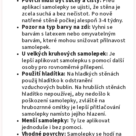
Povrch musí být suchý a čistý:
Před
aplikací samolepky se ujisti, že stěna je
zcela suchá a bez nečistot. Po nově
natřené stěně počkej alespoň 3-4 týdny.
Pozor na typ barvy na zdi:
Vyhni se
barvám s latexem nebo omyvatelným
barvám, které mohou snižovat přilnavost
samolepek.
U velkých kruhových samolepek:
Je
lepší aplikovat samolepku s pomocí další
osoby pro rovnoměrné přilepení.
Použití hladítka:
Na hladkých stěnách
použij hladítko k odstranění
vzduchových bublin. Na hrubších stěnách
hladítko nepoužívej, aby nedošlo k
poškození samolepky, zvláště na
hrubozrnné omítky je lepší přitlačování
samolepky namísto jejího hlazení.
Menší samolepky:
Ty lze aplikovat
jednoduše i bez pomoci.
Vhodné povrchy:
Samolepky se hodí na