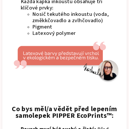
Každá kapka inkoustu obsahuje tři
klíčové prvky:
Nosič tekutého inkoustu (voda,
změkkčovadlo a zvlhčovadlo)
Pigment
Latexový polymer
Co bys měl/a vědět před lepením
samolepek PIPPER EcoPrints™: