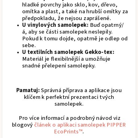
hladké povrchy jako sklo, kov, dřevo,
omítka a plast, a také na hrubší omítky za
předpokladu, že nejsou zaprášené.
U vinylových samolepek:
Buď opatrný/
á, aby se části samolepek neslepily.
Pokud k tomu dojde, opatrně je odlep od
sebe.
U textilních samolepek Gekko-tex:
Materiál je flexibilnější a umožňuje
snadné přelepení samolepky.
Pamatuj:
Správná příprava a aplikace jsou
klíčem k perfektní prezentaci tvých
samolepek.
Pro více informací a podrobný návod viz
blogový
článek o aplikaci samolepek PIPPER
EcoPrints™
.