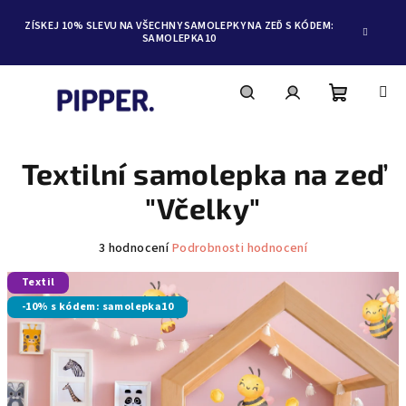
ZÍSKEJ 10% SLEVU NA VŠECHNY SAMOLEPKY NA ZEĎ S KÓDEM:
SAMOLEPKA10
Nákupní
Hledat
Přihlášení
Přejít
na
obsah
Textilní samolepka na zeď
košík
"Včelky"
Průměrné
3 hodnocení
Podrobnosti hodnocení
hodnocení
Textil
produktu
je
-10% s kódem: samolepka10
5,0
z
5
hvězdiček.