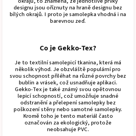
okrajů, to znamená, že jednotlivé prvky
designu jsou oříznuty na hraně designu bez
bílých okrajů. I proto je samolepka vhodná i na
barevnou zeď.
Co je Gekko-Tex?
Je to textilní samolepicí tkanina, která má
několik výhod. Je obzvláště populární pro
svou schopnost přiléhat na různé povrchy bez
bublin a vrásek, což usnadňuje aplikaci.
Gekko-Tex je také známý svou opětovnou
lepicí schopností, což umožňuje snadné
odstranění a přelepení samolepky bez
poškození stěny nebo samotné samolepky.
Kromě toho je tento materiál často
označován za ekologický, protože
neobsahuje PVC.