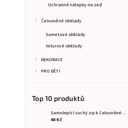
Ochranné nálepky na zeď
Čalouněné obklady
Sametové obklady
Velurové obklady
DEKORACE
PRO DĚTI
Top 10 produktů
Samolepící suchý zip k čalouněnému obkladu
48 Kč