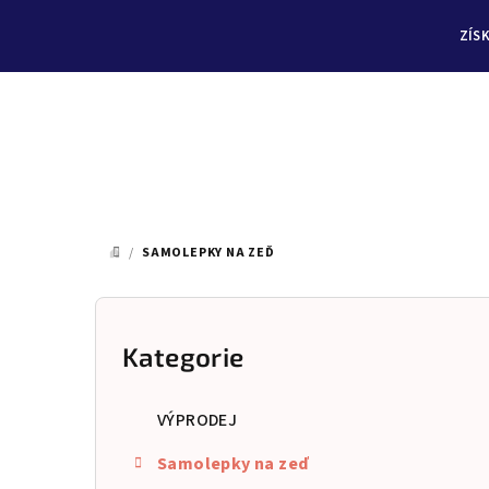
ZÍS
Přejít
na
/
SAMOLEPKY NA ZEĎ
DOMŮ
obsah
P
o
Kategorie
Přeskočit
kategorie
s
VÝPRODEJ
t
Samolepky na zeď
r