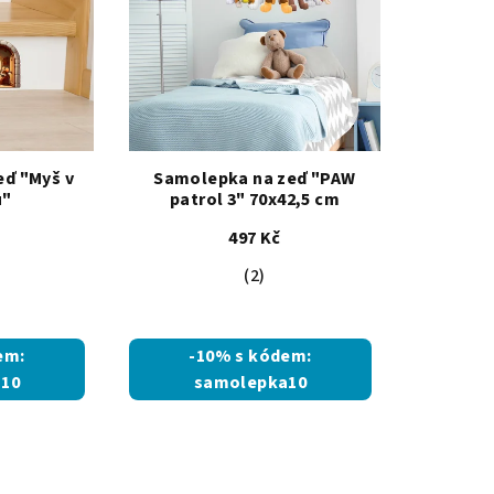
beno v EU
yrobeno v EU
eď "Myš v
Samolepka na zeď "PAW
u"
patrol 3" 70x42,5 cm
no v EU
497 Kč
Průměrné
(2)
hodnocení
beno v EU
produktu
je
em:
-10% s kódem:
5,0
10
samolepka10
z
5
hvězdiček.