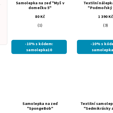
Samolepka na zeď "Myš v
Textilní nálepk
domečku 5"
"Podmořský 
80 Kč
1 390 K
Průměrné
Prům
(1)
(3)
hodnocení
hodn
produktu
prod
je
je
-10% s kódem:
-10% s kód
5,0
5,0
samolepka10
samolepka
z
z
5
5
hvězdiček.
hvěz
Samolepka na zeď
Textilní samolep
"SpongeBob"
"Sedmikrásky 