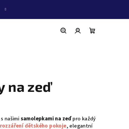
Hledat
Přihlášení
Nákupní
košík
 na zeď
s našimi
samolepkami na zeď
pro každý
rozzáření dětského pokoje
, elegantní