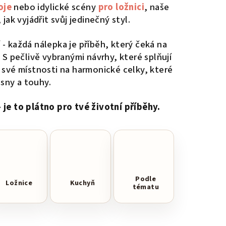
oje
nebo idylické scény
pro ložnici
, naše
ak vyjádřit svůj jedinečný styl.
 - každá nálepka je příběh, který čeká na
 S pečlivě vybranými návrhy, které splňují
uj své místnosti na harmonické celky, které
sny a touhy.
 je to plátno pro tvé životní příběhy.
Podle
Ložnice
Kuchyň
tématu