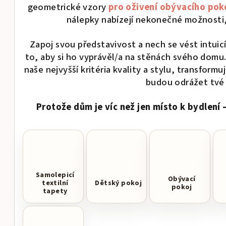
geometrické vzory
pro oživení obývacího pok
nálepky nabízejí nekonečné možnosti, j
Zapoj svou představivost a nech se vést intuicí
to, aby si ho vyprávěl/a na stěnách svého domu.
naše nejvyšší kritéria kvality a stylu, transform
budou odrážet tvé 
Protože dům je víc než jen místo k bydlení –
Samolepicí
Obývací
textilní
Dětský pokoj
pokoj
tapety