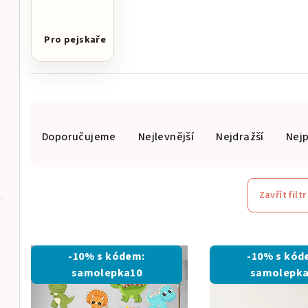
Pro pejskaře
Ř
Doporučujeme
Nejlevnější
Nejdražší
Nej
a
z
e
Zavřít filtr
n
V
í
-10% s kódem:
-10% s kód
ý
p
samolepka10
samolepka
p
r