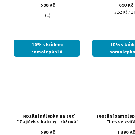
590 Kč
690 Kč
Měrná
5,52 Kč / 1 
Průměrné
(1)
cena:
hodnocení
produktu
je
5,0
-10% s kódem:
-10% s kód
z
samolepka10
samolepka
5
hvězdiček.
Textilní nálepka na zeď
Textilní samolep
"Zajíček s balony - růžová"
"Les se zvíř
590 Kč
1 390 K