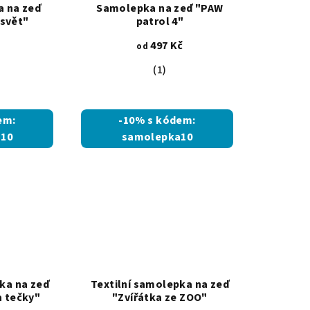
a na zeď
Samolepka na zeď "PAW
svět"
patrol 4"
č
497 Kč
od
ěrné
Průměrné
(1)
ocení
hodnocení
uktu
produktu
je
em:
-10% s kódem:
5,0
10
samolepka10
z
5
diček.
hvězdiček.
ka na zeď
Textilní samolepka na zeď
a tečky"
"Zvířátka ze ZOO"