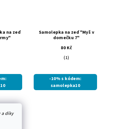
no v EU
ka na zeď
Samolepka na zeď "Myš v
army"
domečku 7"
80 Kč
Průměrné
(1)
hodnocení
produktu
je
em:
-10% s kódem:
5,0
10
samolepka10
z
5
hvězdiček.
 a díky