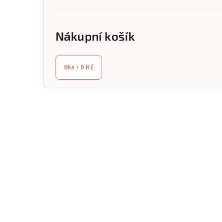
Nákupní košík
0
ks /
0 Kč