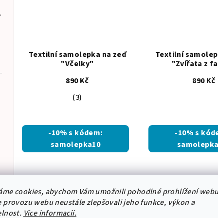
- 20x60cm
Pevné a odolné • Certifikované materiály • Vyrobe
Textilní samolepka na zeď
Textilní samolep
"Včelky"
"Zvířata z f
890 Kč
890 Kč
Průměrné
(3)
hodnocení
produktu
je
-10% s kódem:
-10% s kód
5,0
samolepka10
samolepka
z
5
hvězdiček.
áme cookies, abychom Vám umožnili pohodlné prohlížení webu
 provozu webu neustále zlepšovali jeho funkce, výkon a
elnost.
Více informacií.