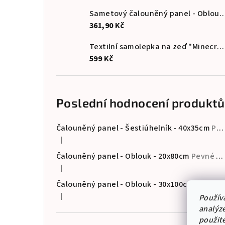
Sametový čalouněný panel - Oblouk 
361,90 Kč
Textilní samolepka na zeď "Minecraft 2"
599 Kč
Poslední hodnocení produktů
Čalouněný panel - Šestiúhelník - 40x35cm
Pevné a odolné • Certifikované materiály • Vyrobeno v EU
|
Hodnocení produktu je 5 z 5 hvězdiček.
Čalouněný panel - Oblouk - 20x80cm
Pevné a odolné • Certifikované materiály • Vyrobeno v EU
|
Hodnocení produktu je 5 z 5 hvězdiček.
Čalouněný panel - Oblouk - 30x100cm
Pevné a odolné • Certifikované materiály • Vyrobeno v EU
|
Použív
Hodnocení produktu je 5 z 5 hvězdiček.
analýze
použit