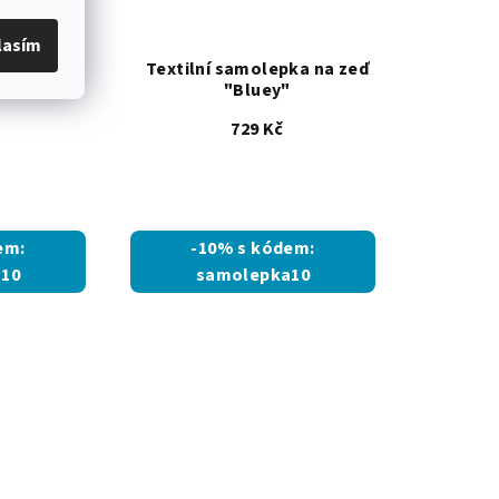
lasím
eď "Myš v
Textilní samolepka na zeď
4"
"Bluey"
729 Kč
ěrné
ocení
uktu
em:
-10% s kódem:
10
samolepka10
diček.