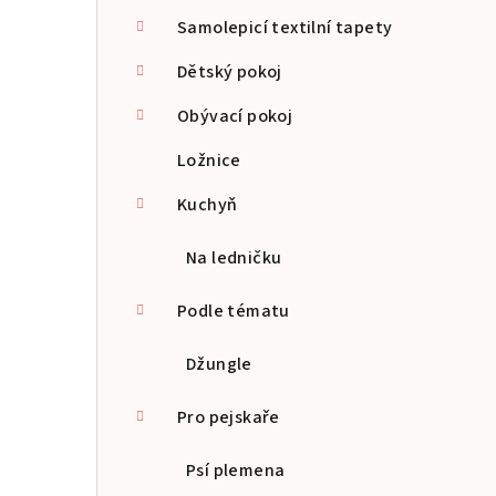
a
Samolepicí textilní tapety
n
Dětský pokoj
n
Obývací pokoj
í
Ložnice
p
Kuchyň
a
Na ledničku
n
Podle tématu
e
l
Džungle
Pro pejskaře
Psí plemena