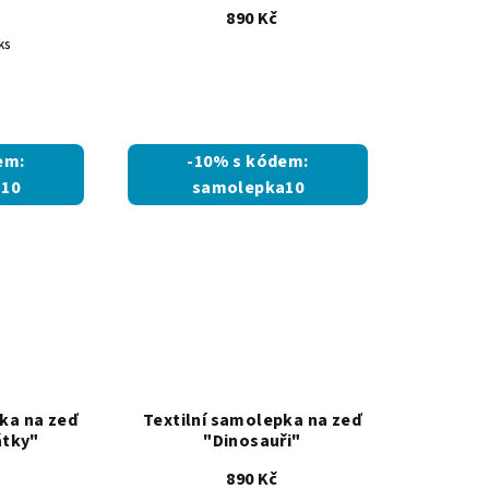
890 Kč
ks
em:
-10% s kódem:
10
samolepka10
ka na zeď
Textilní samolepka na zeď
átky"
"Dinosauři"
č
890 Kč