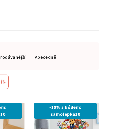
prodávanější
Abecedně
em:
-10% s kódem:
10
samolepka10