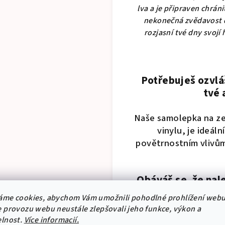
lva a je připraven chrá
nekonečná zvědavost dě
rozjasní tvé dny svojí
Potřebuješ ozvlá
tvé 
Naše samolepka na z
vinylu, je ideál
povětrnostním vlivům,
Obáváš se, že nal
áme cookies, abychom Vám umožnili pohodlné prohlížení webu
Naše samolepky jsou n
 provozu webu neustále zlepšovali jeho funkce, výkon a
odstranit bez zanech
elnost.
Více informacií.