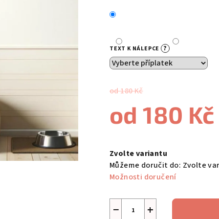
0,0
z
5
hvězdiček.
?
TEXT K NÁLEPCE
od 180 Kč
od
180 Kč
Měrná
cena:
Zvolte variantu
Můžeme doručit do:
Zvolte va
Možnosti doručení
−
+