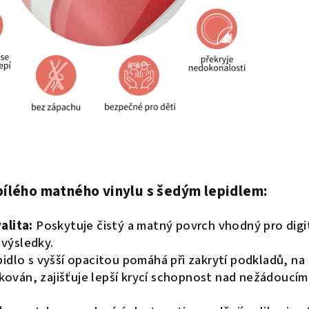
ílého matného vinylu s šedým lepidlem:
alita:
Poskytuje čistý a matný povrch vhodný pro digi
i výsledky.
idlo s vyšší opacitou pomáhá při zakrytí podkladů, na
likován, zajišťuje lepší krycí schopnost nad nežádoucím