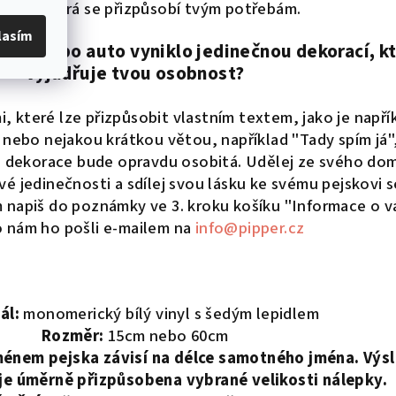
raci, která se přizpůsobí tvým potřebám.
lasím
omov nebo auto vyniklo jedinečnou dekorací, k
vyjadřuje tvou osobnost?
, které lze přizpůsobit vlastním textem, jako je napří
nebo nejakou krátkou větou, například "Tady spím já",
vá dekorace bude opravdu osobitá. Udělej ze svého do
é jedinečnosti a sdílej svou lásku ke svému pejskovi s
 napiš do poznámky ve 3. kroku košíku "Informace o v
 nám ho pošli e-mailem na
info@pipper.cz
ál:
monomerický bílý vinyl s šedým lepidlem
Rozměr:
15cm nebo 60cm
ménem pejska závisí na délce samotného jména. Výs
 je úměrně přizpůsobena vybrané velikosti nálepky.