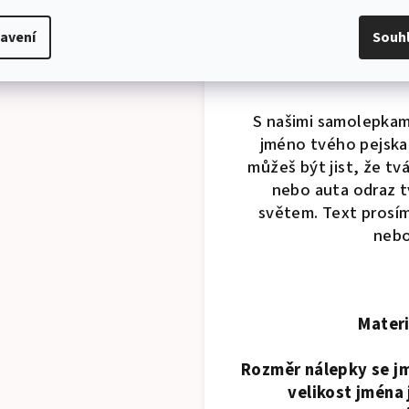
deko
avení
Souh
hceš, aby tvůj d
C
S našimi samolepkami
jméno tvého pejska 
můžeš být jist, že t
nebo auta odraz tv
světem. Text prosím
nebo
Materi
Rozměr nálepky se j
velikost jména