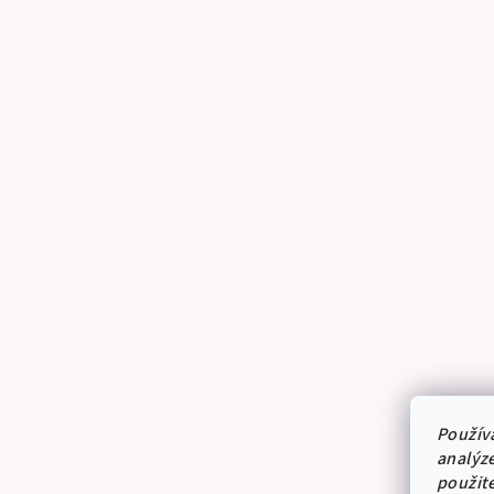
Použív
analýze
použit