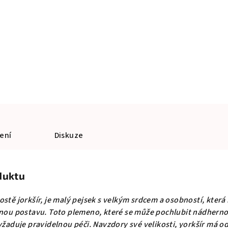
ení
Diskuze
duktu
rostě jorkšír, je malý pejsek s velkým srdcem a osobností, která
nou postavu. Toto plemeno, které se může pochlubit nádhern
yžaduje pravidelnou péči. Navzdory své velikosti, yorkšír má 