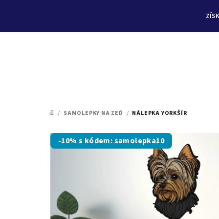
ZÍS
Přejít
na
/
SAMOLEPKY NA ZEĎ
/
NÁLEPKA YORKŠÍR
DOMŮ
obsah
-10% s kódem: samolepka10