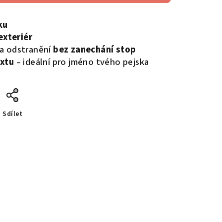
ku
 exteriér
a odstranění
bez zanechání stop
extu
– ideální pro jméno tvého pejska
Sdílet