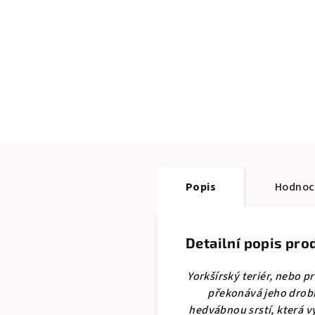
Popis
Hodnoc
Detailní popis pro
Yorkšírský teriér, nebo p
překonává jeho drob
hedvábnou srstí, která v