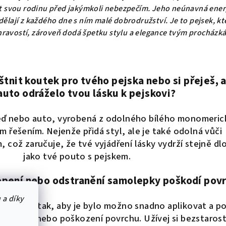
nit svou rodinu před jakýmkoli nebezpečím. Jeho neúnavná ener
lají z každého dne s ním malé dobrodružství. Je to pejsek, kt
 hravostí, zároveň dodá špetku stylu a elegance tvým procházk
štnit koutek pro tvého pejska nebo si přeješ, 
auto odráželo tvou lásku k pejskovi?
eď nebo auto, vyrobená z odolného bílého monomeri
ním řešením. Nejenže přidá styl, ale je také odolná vůči
 což zaručuje, že tvé vyjádření lásky vydrží stejně d
jako tvé pouto s pejskem.
epení nebo odstranění samolepky poškodí pov
 a díky
avrženy tak, aby je bylo možno snadno aplikovat a po
ání stop nebo poškození povrchu. Užívej si bezstaros