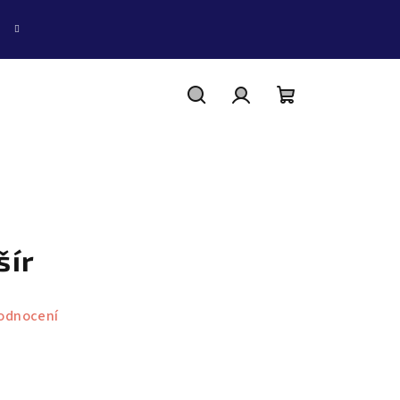
Hledat
Přihlášení
Nákupní
košík
šír
odnocení