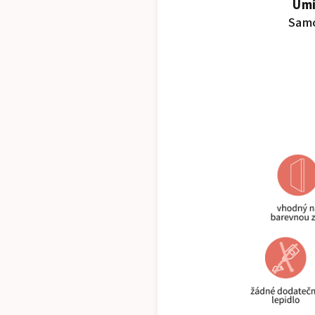
Umí
Samo