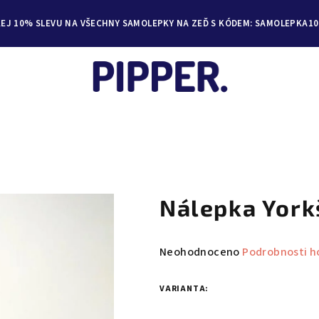
KEJ 10% SLEVU NA VŠECHNY SAMOLEPKY NA ZEĎ S KÓDEM: SAMOLEPKA10
Nálepka York
Průměrné
Neohodnoceno
Podrobnosti h
hodnocení
produktu
VARIANTA:
je