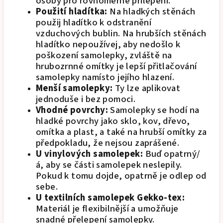
osoby pro rovnoměrné přilepení.
Použití hladítka:
Na hladkých stěnách
použij hladítko k odstranění
vzduchových bublin. Na hrubších stěnách
hladítko nepoužívej, aby nedošlo k
poškození samolepky, zvláště na
hrubozrnné omítky je lepší přitlačování
samolepky namísto jejího hlazení.
Menší samolepky:
Ty lze aplikovat
jednoduše i bez pomoci.
Vhodné povrchy:
Samolepky se hodí na
hladké povrchy jako sklo, kov, dřevo,
omítka a plast, a také na hrubší omítky za
předpokladu, že nejsou zaprášené.
U vinylových samolepek:
Buď opatrný/
á, aby se části samolepek neslepily.
Pokud k tomu dojde, opatrně je odlep od
sebe.
U textilních samolepek Gekko-tex:
Materiál je flexibilnější a umožňuje
snadné přelepení samolepky.