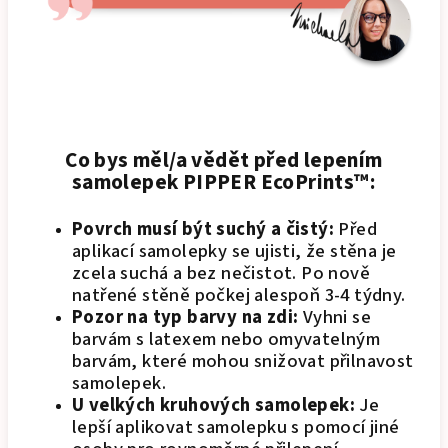
Co bys měl/a vědět před lepením
samolepek PIPPER EcoPrints™:
Povrch musí být suchý a čistý:
Před
aplikací samolepky se ujisti, že stěna je
zcela suchá a bez nečistot. Po nově
natřené stěně počkej alespoň 3-4 týdny.
Pozor na typ barvy na zdi:
Vyhni se
barvám s latexem nebo omyvatelným
barvám, které mohou snižovat přilnavost
samolepek.
U velkých kruhových samolepek:
Je
lepší aplikovat samolepku s pomocí jiné