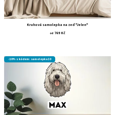
Kruhová samolepka na zeď "Jelen"
769 Kč
od
-10% s kódem: samolepka10