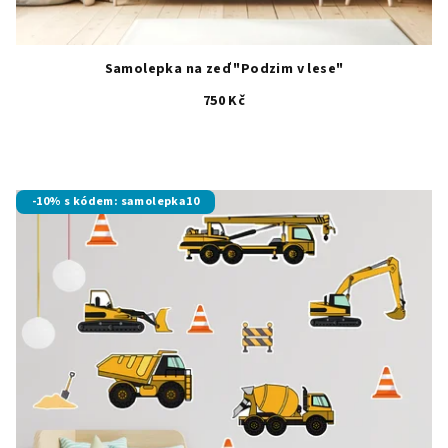
Samolepka na zeď "Podzim v lese"
750 Kč
Průměrné
hodnocení
produktu
je
-10% s kódem: samolepka10
5,0
z
5
hvězdiček.