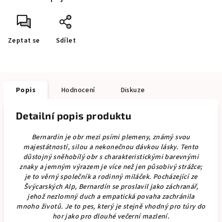
Zeptat se
Sdílet
Popis
Hodnocení
Diskuze
Detailní popis produktu
Bernardin je obr mezi psími plemeny, známý svou
majestátností, silou a nekonečnou dávkou lásky. Tento
důstojný sněhobílý obr s charakteristickými barevnými
znaky a jemným výrazem je více než jen působivý strážce;
je to věrný společník a rodinný miláček. Pocházející ze
Švýcarských Alp, Bernardín se proslavil jako záchranář,
jehož nezlomný duch a empatická povaha zachránila
mnoho životů. Je to pes, který je stejně vhodný pro túry do
hor jako pro dlouhé večerní mazlení.