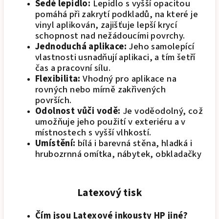
Šedé lepidlo:
Lepidlo s vyšší opacitou
pomáhá při zakrytí podkladů, na které je
vinyl aplikován, zajišťuje lepší krycí
schopnost nad nežádoucími povrchy.
Jednoduchá aplikace:
Jeho samolepící
vlastnosti usnadňují aplikaci, a tím šetří
čas a pracovní sílu.
Flexibilita:
Vhodný pro aplikace na
rovných nebo mírně zakřivených
površích.
Odolnost vůči vodě:
Je voděodolný, což
umožňuje jeho použití v exteriéru a v
místnostech s vyšší vlhkostí.
Umístění:
bílá i barevná stěna, hladká i
hrubozrnná omítka, nábytek, obkladačky
Latexový tisk
Čím jsou Latexové inkousty HP jiné?