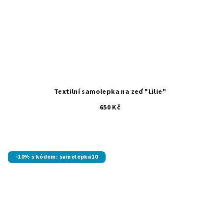
Textilní samolepka na zeď "Lilie"
650 Kč
-10% s kódem: samolepka10