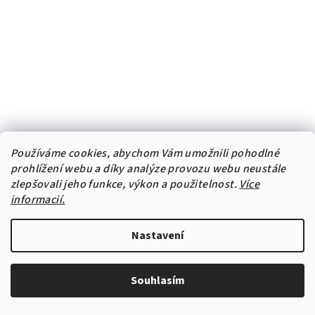
Používáme cookies, abychom Vám umožnili pohodlné
Samolepící textilní tapeta "Horská louka"
prohlížení webu a díky analýze provozu webu neustále
920 Kč
zlepšovali jeho funkce, výkon a použitelnost.
Více
informacií.
Nastavení
-10% s kódem: samolepka10
Souhlasím