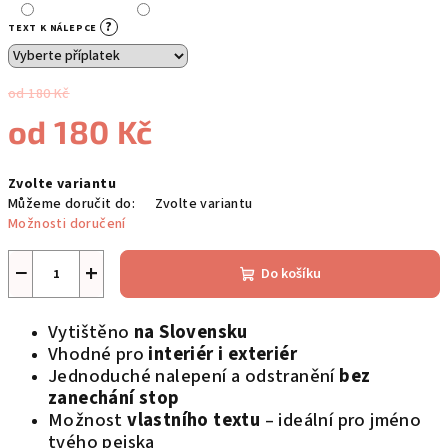
?
TEXT K NÁLEPCE
od 180 Kč
od
180 Kč
Měrná
Zvolte variantu
cena:
Můžeme doručit do:
Zvolte variantu
Možnosti doručení
−
+
Do košíku
Vytištěno
na Slovensku
Vhodné pro
interiér i exteriér
Jednoduché nalepení a odstranění
bez
zanechání stop
Možnost
vlastního textu
– ideální pro jméno
tvého pejska