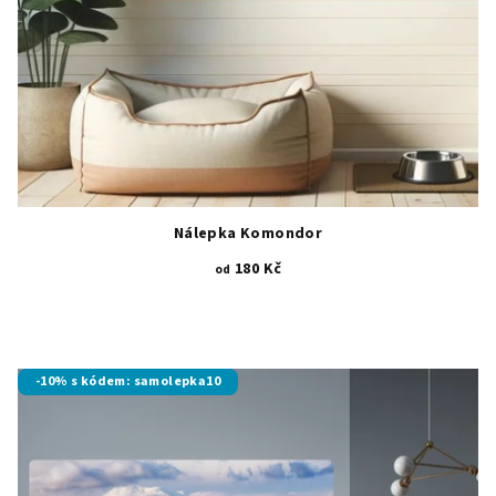
Nálepka Komondor
180 Kč
od
-10% s kódem: samolepka10