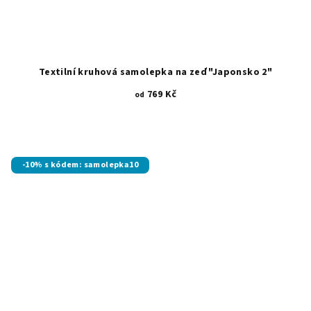
Textilní kruhová samolepka na zeď "Japonsko 2"
769 Kč
od
-10% s kódem: samolepka10