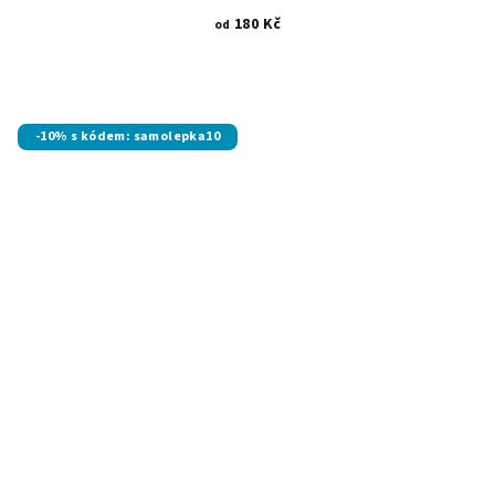
180 Kč
od
-10% s kódem: samolepka10