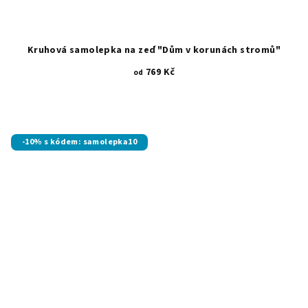
Kruhová samolepka na zeď "Dům v korunách stromů"
769 Kč
od
-10% s kódem: samolepka10