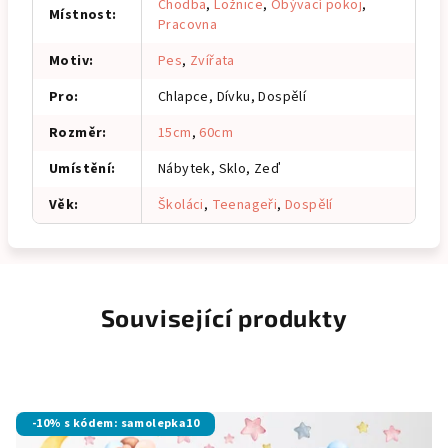
Chodba
,
Ložnice
,
Obývací pokoj
,
Místnost
:
Pracovna
Motiv
:
Pes
,
Zvířata
Pro
:
Chlapce, Dívku, Dospělí
Rozměr
:
15cm
,
60cm
Umístění
:
Nábytek, Sklo, Zeď
Věk
:
Školáci
,
Teenageři
,
Dospělí
Související produkty
-10% s kódem: samolepka10