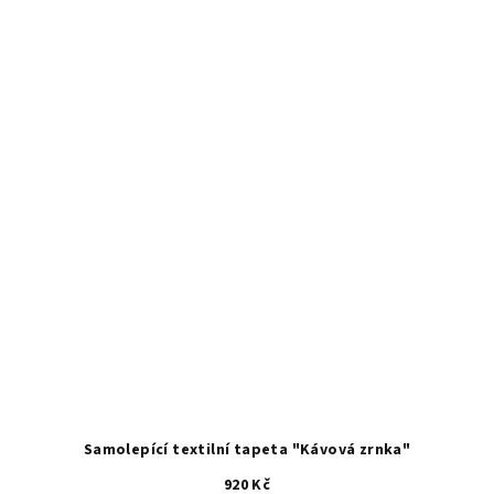
z
5
hvězdiček.
Samolepící textilní tapeta "Kávová zrnka"
920 Kč