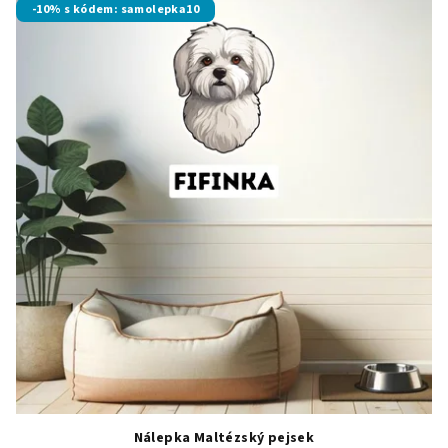
-10% s kódem: samolepka10
Nálepka Maltézský pejsek