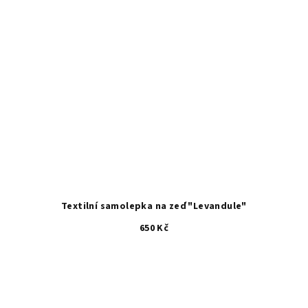
Textilní samolepka na zeď "Levandule"
650 Kč
Průměrné
hodnocení
produktu
je