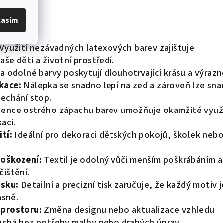
lasím
Využití nezávadných latexových barev zajišťuje
še děti a životní prostředí.
a odolné barvy poskytují dlouhotrvající krásu a výrazn
kace:
Nálepka se snadno lepí na zeď a zároveň lze sn
nechání stop.
ence ostrého zápachu barev umožňuje okamžité využi
aci.
tí:
Ideální pro dekoraci dětských pokojů, školek neb
poškození:
Textil je odolný vůči menším poškrábáním a
čištění.
isku:
Detailní a precizní tisk zaručuje, že každý motiv j
asně.
 prostoru:
Změna designu nebo aktualizace vzhledu
uchá bez potřeby malby nebo drahých úprav.