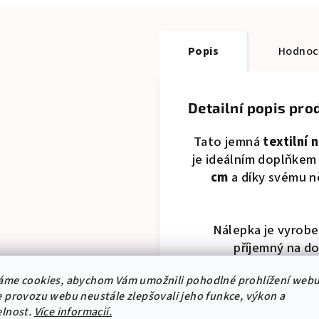
Popis
Hodnoc
Detailní popis pro
Tato jemná
textilní
je ideálním doplňkem
cm
a díky svému ně
Nálepka je vyroben
příjemný na do
Stačí nalepit na zeď 
áme cookies, abychom Vám umožnili pohodlné prohlížení webu
 provozu webu neustále zlepšovali jeho funkce, výkon a
elnost.
Více informacií.