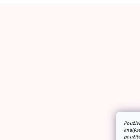
Použív
analýze
použit