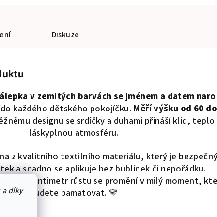
ení
Diskuze
duktu
 nálepka v zemitých barvách se jménem a datem naro
 do každého dětského pokojíčku.
Měří výšku od 60 do
žnému designu se srdíčky a duhami přináší klid, teplo
láskyplnou atmosféru.
a z kvalitního textilního materiálu, který je bezpečný
tek a snadno se aplikuje bez bublinek či nepořádku.
a každý centimetr růstu se promění v milý moment, kte
 a díky
budete pamatovat. 💛