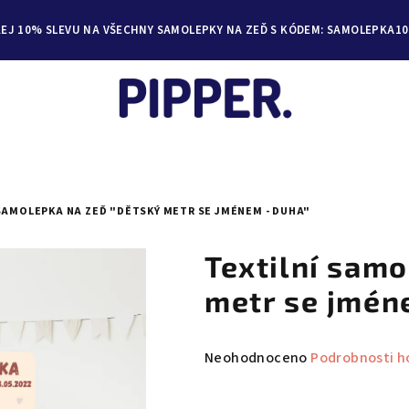
KEJ 10% SLEVU NA VŠECHNY SAMOLEPKY NA ZEĎ S KÓDEM: SAMOLEPKA10
SAMOLEPKA NA ZEĎ "DĚTSKÝ METR SE JMÉNEM - DUHA"
Textilní samo
metr se jmén
Průměrné
Neohodnoceno
Podrobnosti h
hodnocení
produktu