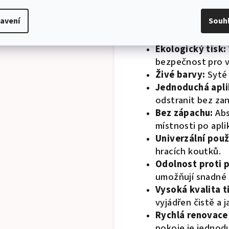
avení
Souh
Klíčové vlastnosti:
Ekologický tisk:
bezpečnost pro va
Živé barvy:
Syté 
Jednoduchá apli
odstranit bez za
Bez zápachu:
Abs
místnosti po aplik
Univerzální použi
hracích koutků.
Odolnost proti 
umožňují snadné 
Vysoká kvalita t
vyjádřen čistě a j
Rychlá renovace
pokoje je jednod