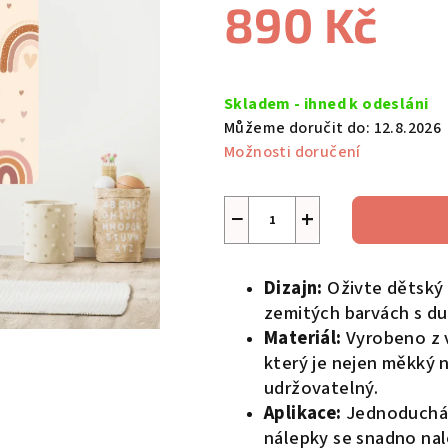
890 Kč
je
0,0
z
Měrná
5
cena:
Skladem - ihned k odesláni
hvězdiček.
Můžeme doručit do:
12.8.2026
Možnosti doručení
−
+
Dizajn:
Oživte dětský
zemitých barvách s d
Materiál:
Vyrobeno z v
který je nejen měkký 
udržovatelný.
Aplikace:
Jednoduchá 
nálepky se snadno nal