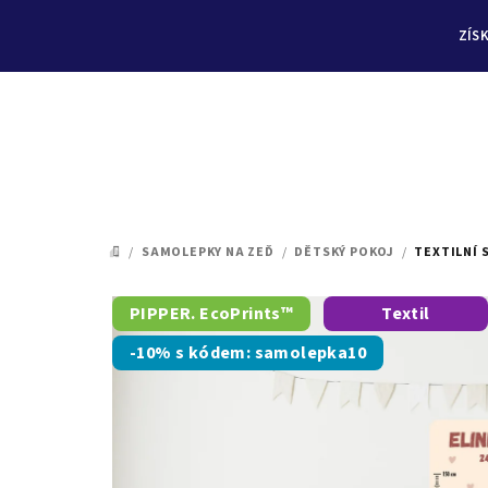
ZÍS
Přejít
na
/
SAMOLEPKY NA ZEĎ
/
DĚTSKÝ POKOJ
/
TEXTILNÍ 
DOMŮ
obsah
PIPPER. EcoPrints™
Textil
-10% s kódem: samolepka10