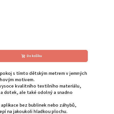
Do košíku
 pokoj s tímto dětským metrem v jemných
uhovým motivem.
ysoce kvalitního textilního materiálu,
na dotek, ale také odolný a snadno
aplikace bez bublinek nebo záhybů,
epí na jakoukoli hladkou plochu.