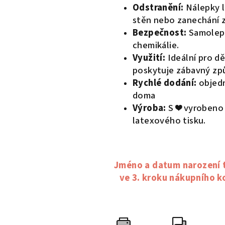
Odstranění:
Nálepky l
stěn nebo zanechání z
Bezpečnost:
Samolepk
chemikálie.
Využití:
Ideální pro dě
poskytuje zábavný způ
Rychlé dodání:
objedn
doma
Výroba:
S ❤️ vyrobeno
latexového tisku.
Jméno a datum narození 
ve 3. kroku nákupního 