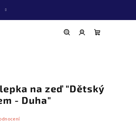
Hledat
Přihlášení
Nákupní
košík
lepka na zeď "Dětský
em - Duha"
odnocení