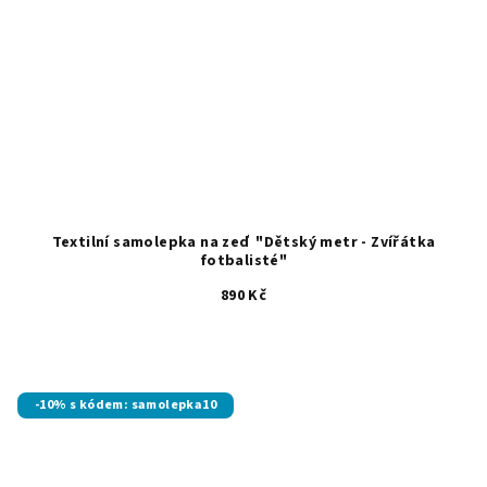
Textilní samolepka na zeď "Dětský metr - Zvířátka
fotbalisté"
890 Kč
-10% s kódem: samolepka10