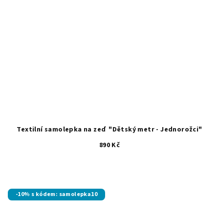
Textilní samolepka na zeď "Dětský metr - Jednorožci"
890 Kč
-10% s kódem: samolepka10