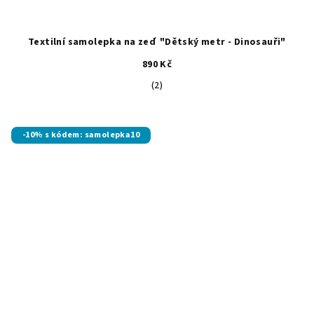
Textilní samolepka na zeď "Dětský metr - Dinosauři"
890 Kč
Průměrné
(2)
hodnocení
produktu
je
-10% s kódem: samolepka10
5,0
z
5
hvězdiček.