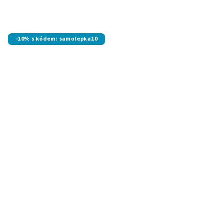
-10% s kódem: samolepka10