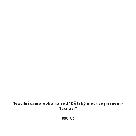
Textilní samolepka na zeď "Dětský metr se jménem -
Tučňáci"
890 Kč