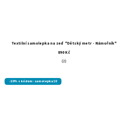
Textilní samolepka na zeď "Dětský metr - Námořník"
890 Kč
Průměrné
(2)
hodnocení
produktu
je
-10% s kódem: samolepka10
5,0
z
5
hvězdiček.