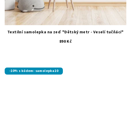
Textilní samolepka na zeď "Dětský metr - Veselí tučňáci"
890 Kč
-10% s kódem: samolepka10