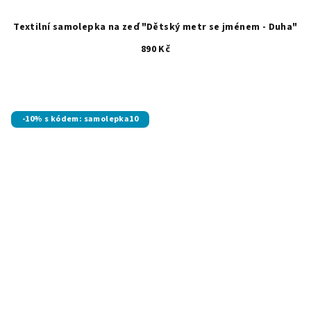
Textilní samolepka na zeď "Dětský metr se jménem - Duha"
890 Kč
-10% s kódem: samolepka10