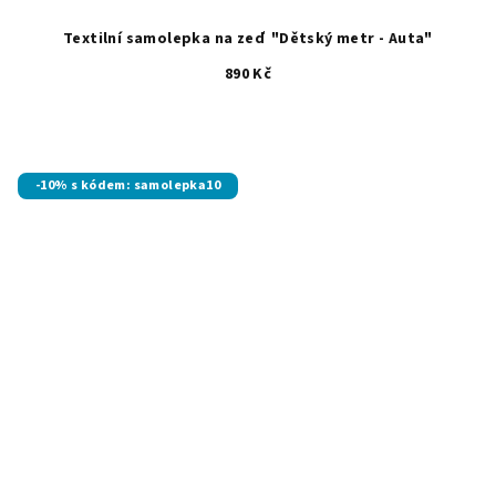
Textilní samolepka na zeď "Dětský metr - Auta"
890 Kč
-10% s kódem: samolepka10