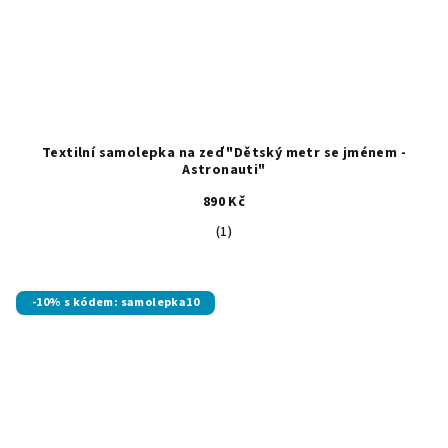
Textilní samolepka na zeď "Dětský metr se jménem -
Astronauti"
890 Kč
Průměrné
(1)
hodnocení
produktu
je
-10% s kódem: samolepka10
5,0
z
5
hvězdiček.