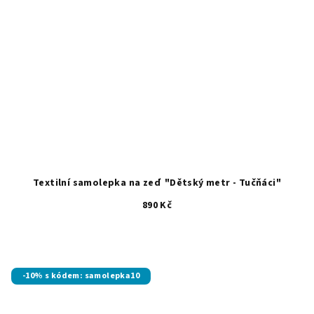
Textilní samolepka na zeď "Dětský metr - Tučňáci"
890 Kč
-10% s kódem: samolepka10