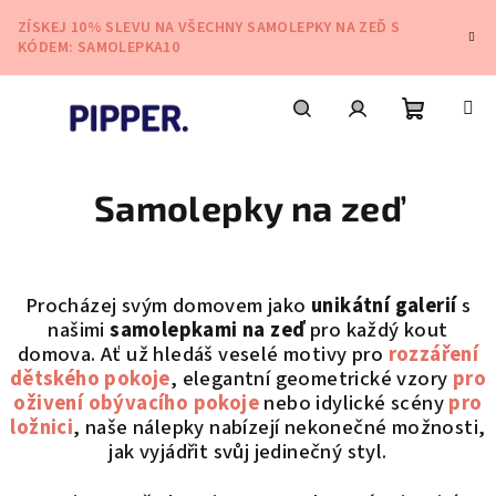
Přejít
ZÍSKEJ 10% SLEVU NA VŠECHNY SAMOLEPKY NA ZEĎ S
na
KÓDEM: SAMOLEPKA10
obsah
Nákupní
Hledat
Přihlášení
Samolepky na zeď
košík
Procházej svým domovem jako
unikátní galerií
s
našimi
samolepkami na zeď
pro každý kout
domova. Ať už hledáš veselé motivy pro
rozzáření
dětského pokoje
, elegantní geometrické vzory
pro
oživení obývacího pokoje
nebo idylické scény
pro
ložnici
, naše nálepky nabízejí nekonečné možnosti,
jak vyjádřit svůj jedinečný styl.