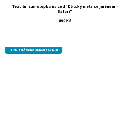
Textilní samolepka na zeď "Dětský metr se jménem -
Safari"
890 Kč
-10% s kódem: samolepka10