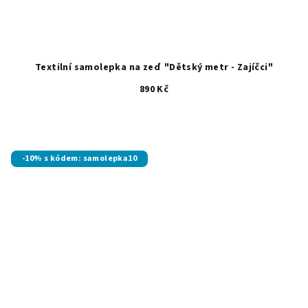
Textilní samolepka na zeď "Dětský metr - Zajíčci"
890 Kč
-10% s kódem: samolepka10