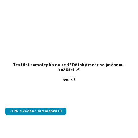
Textilní samolepka na zeď "Dětský metr se jménem -
Tučňáci 2"
890 Kč
-10% s kódem: samolepka10