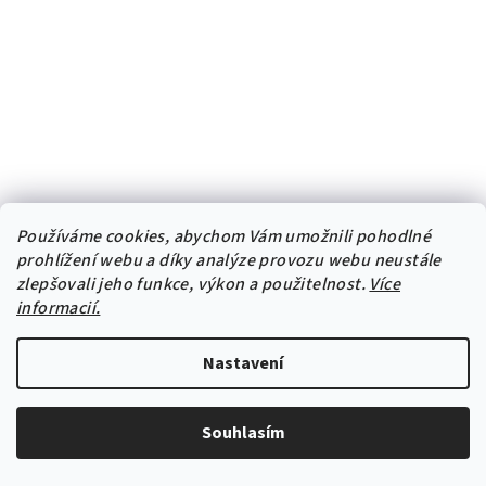
Používáme cookies, abychom Vám umožnili pohodlné
prohlížení webu a díky analýze provozu webu neustále
zlepšovali jeho funkce, výkon a použitelnost.
Více
informacií.
Textilní samolepka na zeď "Dětský metr se jménem -
Dinosauři"
890 Kč
Nastavení
Souhlasím
23
položek celkem
O