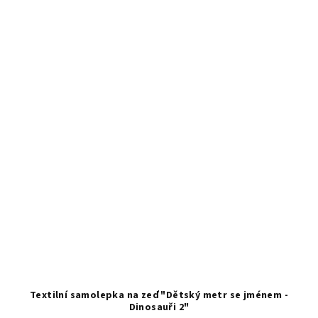
Textilní samolepka na zeď "Dětský metr se jménem -
Dinosauři 2"