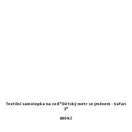
Textilní samolepka na zeď "Dětský metr se jménem - Safari
2"
890 Kč