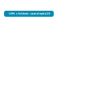
-10% s kódem: samolepka10