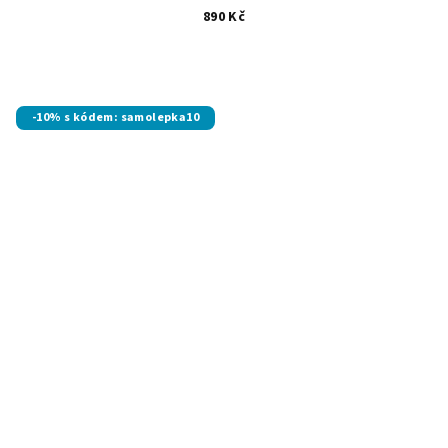
890 Kč
-10% s kódem: samolepka10