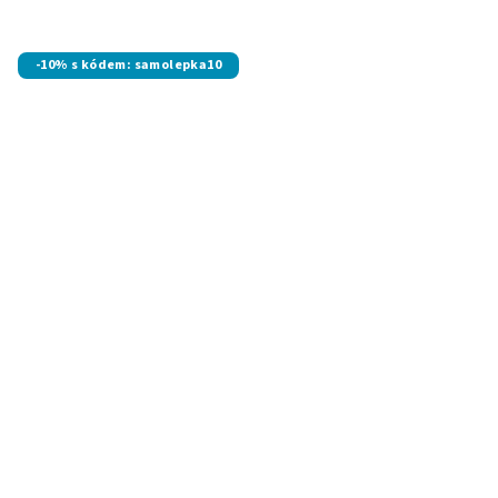
-10% s kódem: samolepka10