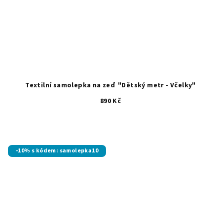
Textilní samolepka na zeď "Dětský metr - Včelky"
890 Kč
-10% s kódem: samolepka10