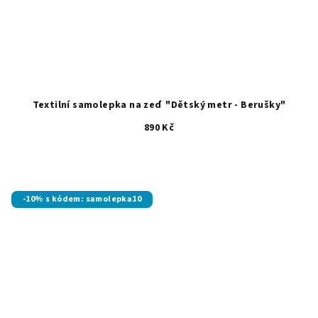
Textilní samolepka na zeď "Dětský metr - Berušky"
890 Kč
-10% s kódem: samolepka10