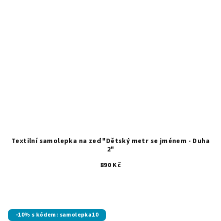
Textilní samolepka na zeď "Dětský metr se jménem - Duha
2"
890 Kč
-10% s kódem: samolepka10