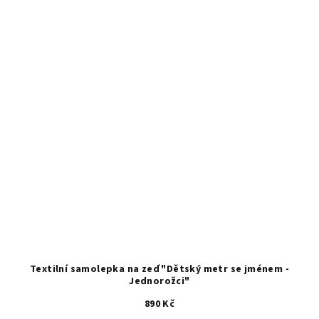
Textilní samolepka na zeď "Dětský metr se jménem -
Jednorožci"
890 Kč