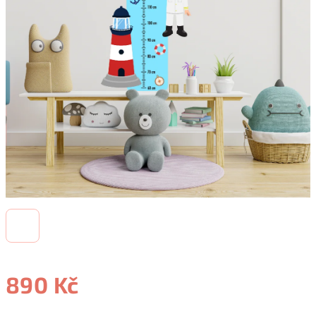
890 Kč
Měrná