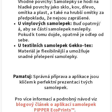
Vhodné povrchy: Samolepky se hodí na
hladké povrchy jako sklo, kov, dřevo,
omítka a plast, a také na hrubší omítky za
předpokladu, že nejsou zaprášené.
U vinylových samolepek:
Buď opatrný/
á, aby se části samolepek neslepily.
Pokud k tomu dojde, opatrně je odlep od
sebe.
U textilních samolepek Gekko-tex:
Materiál je flexibilnější a umožňuje
snadné přelepení samolepky.
Pamatuj:
Správná příprava a aplikace jsou
klíčem k perfektní prezentaci tvých
samolepek.
Pro více informací a podrobný návod viz
blogový článek o aplikaci samolepek
PIPPER EcoPrints™
.