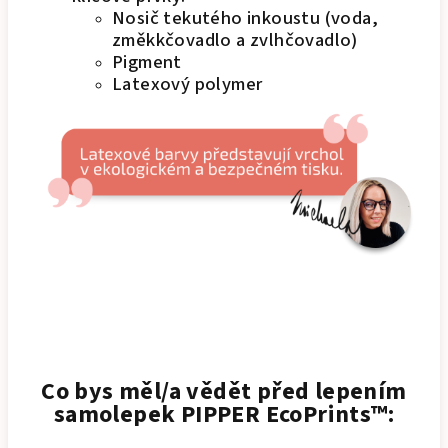
Nosič tekutého inkoustu (voda,
změkkčovadlo a zvlhčovadlo)
Pigment
Latexový polymer
Co bys měl/a vědět před lepením
samolepek PIPPER EcoPrints™: