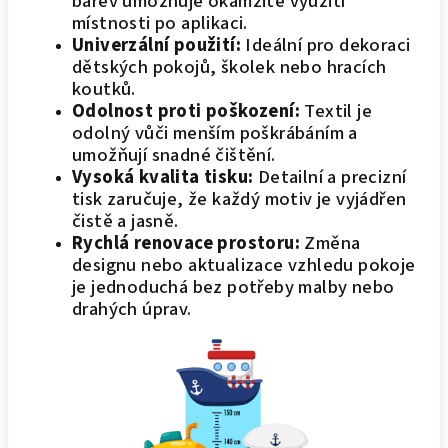
barev umožňuje okamžité využití
místnosti po aplikaci.
Univerzální použití:
Ideální pro dekoraci
dětských pokojů, školek nebo hracích
koutků.
Odolnost proti poškození:
Textil je
odolný vůči menším poškrábáním a
umožňují snadné čištění.
Vysoká kvalita tisku:
Detailní a precizní
tisk zaručuje, že každý motiv je vyjádřen
čistě a jasně.
Rychlá renovace prostoru:
Změna
designu nebo aktualizace vzhledu pokoje
je jednoduchá bez potřeby malby nebo
drahých úprav.