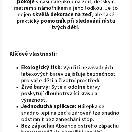
pokoje
s naší nálepkou na zeď, dětským
metrem s námořníkem a jeho loďkou. Je to
nejen
skvělá dekorace na zeď
, ale také
praktický
pomocník při sledování růstu
tvých dětí
.
Klíčové vlastnosti:
Ekologický tisk:
Využití nezávadných
latexových barev zajišťuje bezpečnost
pro vaše děti a životní prostředí.
Živé barvy:
Syté a odolné barvy
poskytují dlouhotrvající krásu a
výraznost.
Jednoduchá aplikace:
Nálepka se
snadno lepí na zeď a zároveň lze snadno
odstranit bez zanechání stop.
Bez zápachu:
Absence ostrého zápachu