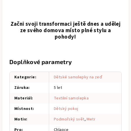
Začni svoji transformaci ještě dnes a udělej
ze svého domova místo plné stylu a
pohody!
Doplňkové parametry
Kategorie
:
Dětské samolepky na zeď
Záruka
:
5 let
Materiál
:
Textilní samolepka
Místnost
:
Dětský pokoj
Motiv
:
Podmořský svět
,
Metr
Pro
:
Chlapce