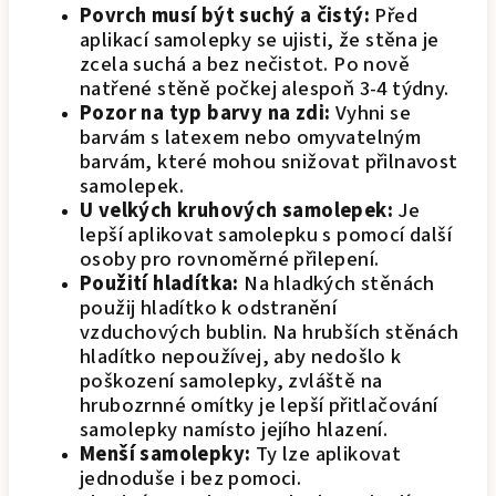
Povrch musí být suchý a čistý:
Před
aplikací samolepky se ujisti, že stěna je
zcela suchá a bez nečistot. Po nově
natřené stěně počkej alespoň 3-4 týdny.
Pozor na typ barvy na zdi:
Vyhni se
barvám s latexem nebo omyvatelným
barvám, které mohou snižovat přilnavost
samolepek.
U velkých kruhových samolepek:
Je
lepší aplikovat samolepku s pomocí další
osoby pro rovnoměrné přilepení.
Použití hladítka:
Na hladkých stěnách
použij hladítko k odstranění
vzduchových bublin. Na hrubších stěnách
hladítko nepoužívej, aby nedošlo k
poškození samolepky, zvláště na
hrubozrnné omítky je lepší přitlačování
samolepky namísto jejího hlazení.
Menší samolepky:
Ty lze aplikovat
jednoduše i bez pomoci.