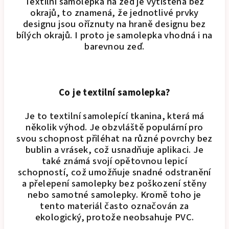
Textilní samolepka na zeď je vytištěna bez
okrajů, to znamená, že jednotlivé prvky
designu jsou oříznuty na hraně designu bez
bílých okrajů. I proto je samolepka vhodná i na
barevnou zeď.
Co je textilní samolepka?
Je to textilní samolepící tkanina, která má
několik výhod. Je obzvláště populární pro
svou schopnost přiléhat na různé povrchy bez
bublin a vrásek, což usnadňuje aplikaci. Je
také známá svojí opětovnou lepicí
schopností, což umožňuje snadné odstranění
a přelepení samolepky bez poškození stěny
nebo samotné samolepky. Kromě toho je
tento materiál často označován za
ekologický, protože neobsahuje PVC.