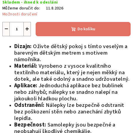
Skladem - ihned k odesláni
cena:
Můžeme doručit do:
11.8.2026
Možnosti doručení
−
+
Do košíku
Dizajn:
Oživte dětský pokoj s tímto veselým a
barevným dětským metrem s motivem
námořníka.
Materiál:
Vyrobeno z vysoce kvalitního
textilního materiálu, který je nejen měkký na
dotek, ale také odolný a snadno udržovatelný.
Aplikace:
Jednoduchá aplikace bez bublinek
nebo záhybů; nálepky se snadno nalepí na
jakoukoli hladkou plochu.
Odstranění:
Nálepky lze bezpečně odstranit
bez poškození stěn nebo zanechání zbytků
lepidla.
Bezpečnost:
Samolepky jsou bezpečné a
neobsahují škodlivé chemikálie.