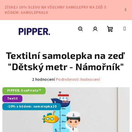
Přejít
ZÍSKEJ 10% SLEVU NA VŠECHNY SAMOLEPKY NA ZEĎ S
na
KÓDEM: SAMOLEPKA10
obsah
Nákupní
Hledat
Přihlášení
Textilní samolepka na zeď
košík
"Dětský metr - Námořník"
Průměrné
2 hodnocení
Podrobnosti hodnocení
hodnocení
PIPPER. EcoPrints™
produktu
je
Textil
5,0
-10% s kódem: samolepka10
z
5
hvězdiček.