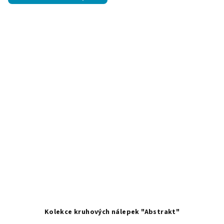
5,0
z
5
hvězdiček.
Kolekce kruhových nálepek "Abstrakt"