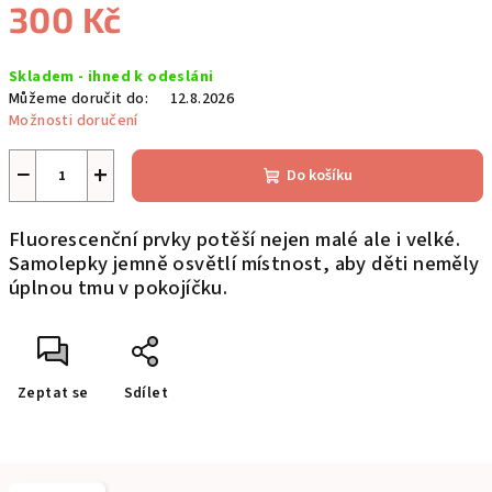
300 Kč
Měrná
Skladem - ihned k odesláni
cena:
Můžeme doručit do:
12.8.2026
Možnosti doručení
−
+
Do košíku
Fluorescenční prvky potěší nejen malé ale i velké.
Samolepky jemně osvětlí místnost, aby děti neměly
úplnou tmu v pokojíčku.
Zeptat se
Sdílet