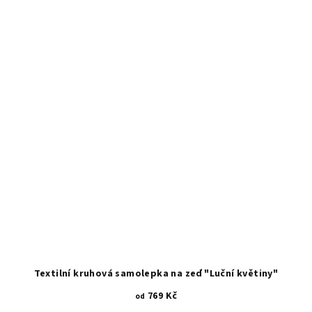
z
5
hvězdiček.
Textilní kruhová samolepka na zeď "Luční květiny"
769 Kč
od