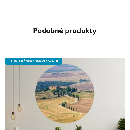
Průměrné
hodnocení
produktu
je
5,0
Podobné produkty
z
5
hvězdiček.
-10% s kódem: samolepka10