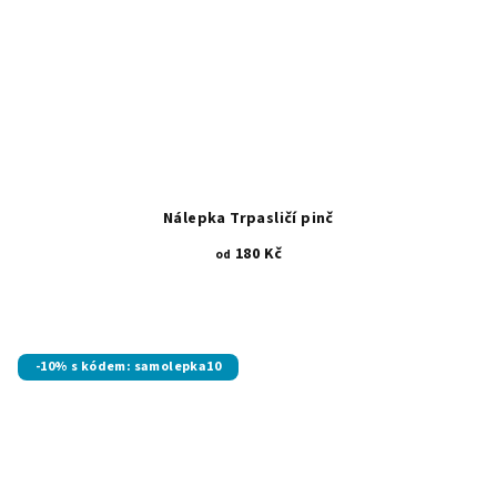
Nálepka Trpasličí pinč
180 Kč
od
-10% s kódem: samolepka10