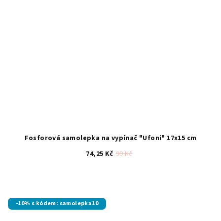
Fosforová samolepka na vypínač "Ufoni" 17x15 cm
74,25 Kč
99 Kč
Průměrné
hodnocení
produktu
je
-10% s kódem: samolepka10
5,0