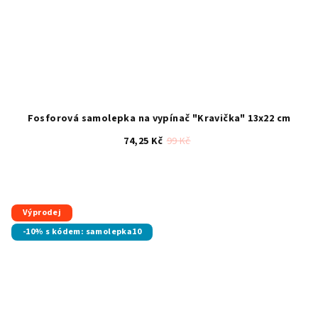
Fosforová samolepka na vypínač "Kravička" 13x22 cm
74,25 Kč
99 Kč
Průměrné
hodnocení
produktu
je
Výprodej
5,0
-10% s kódem: samolepka10
z
5
hvězdiček.