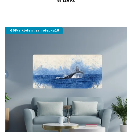
180 Kč
od
-10% s kódem: samolepka10