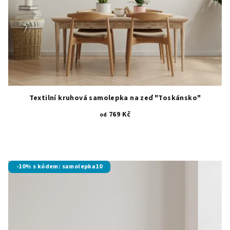
Textilní kruhová samolepka na zeď "Toskánsko"
769 Kč
od
-10% s kódem: samolepka10