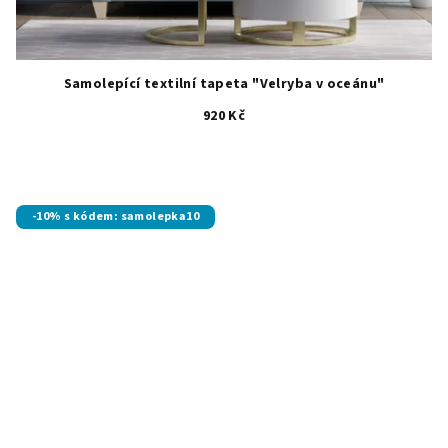
Samolepící textilní tapeta "Velryba v oceánu"
920 Kč
-10% s kódem: samolepka10