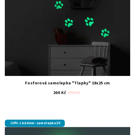
Fosforová samolepka "Tlapky" 18x25 cm
200 Kč
250 Kč
Průměrné
hodnocení
produktu
je
-10% s kódem: samolepka10
5,0
z