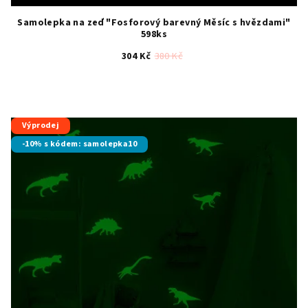
Samolepka na zeď "Fosforový barevný Měsíc s hvězdami"
598ks
304 Kč
380 Kč
Průměrné
hodnocení
produktu
je
Výprodej
5,0
-10% s kódem: samolepka10
z
5
hvězdiček.