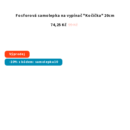
Fosforová samolepka na vypínač "Kočička" 20cm
74,25 Kč
99 Kč
Průměrné
hodnocení
produktu
je
Výprodej
4,6
-10% s kódem: samolepka10
z
5
hvězdiček.