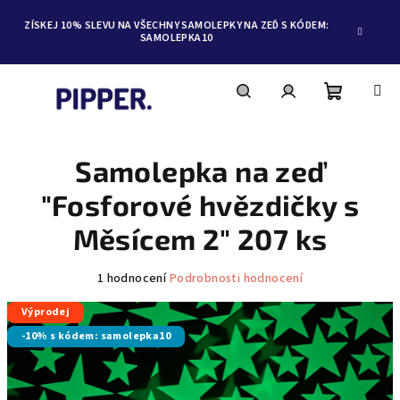
ZÍSKEJ 10% SLEVU NA VŠECHNY SAMOLEPKY NA ZEĎ S KÓDEM:
SAMOLEPKA10
Nákupní
Hledat
Přihlášení
Přejít
na
obsah
Samolepka na zeď
košík
"Fosforové hvězdičky s
Měsícem 2" 207 ks
Průměrné
1 hodnocení
Podrobnosti hodnocení
hodnocení
Výprodej
produktu
je
-10% s kódem: samolepka10
5,0
z
5