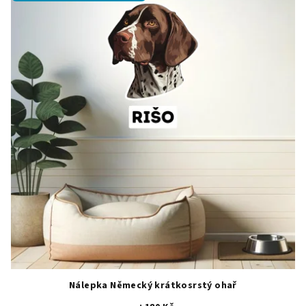
5,0
z
5
hvězdiček.
Nálepka Německý krátkosrstý ohař