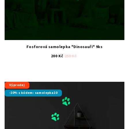
Fosforová samolepka "Dinosauři" 9ks
200 Kč
250 Kč
Průměrné
hodnocení
produktu
je
Výprodej
5,0
-10% s kódem: samolepka10
z
5
hvězdiček.