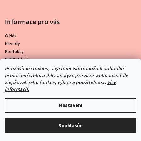
Informace pro vás
O Nás
Návody
Kontakty
PIPPER. klub
Rychlý kontakt
Používáme cookies, abychom Vám umožnili pohodlné
prohlížení webu a díky analýze provozu webu neustále
Doprava a platba
zlepšovali jeho funkce, výkon a použitelnost.
Více
Moje objednávka
informacií.
Obchodní podmínky
Hodnocení obchodu
Nastavení
Proč nakupovat u nás?
Ochrana osobních údajů
Pravidla akce 2+1 zdarma
Souhlasím
Nenašli jste co jste hledali?
Kam a jak nalepit samolepku?