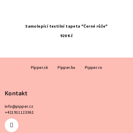
Samolepící textilní tapeta "Černé růže"
920 Kč
Z
Pipper.sk
Pipper.hu
Pipper.ro
á
p
a
Kontakt
t
í
info
@
pipper.cz
+421911123362