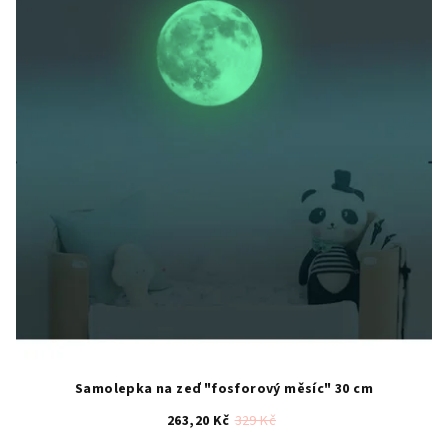
5
hvězdiček.
Samolepka na zeď "fosforový měsíc" 30 cm
263,20 Kč
329 Kč