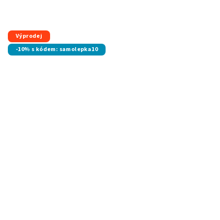
Průměrné
hodnocení
produktu
je
Výprodej
4,6
-10% s kódem: samolepka10
z
5
hvězdiček.