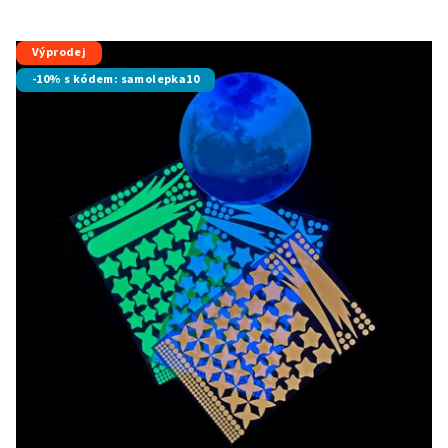
Výprodej
-10% s kódem: samolepka10