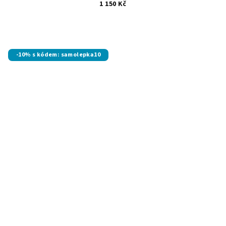
1 150 Kč
-10% s kódem: samolepka10