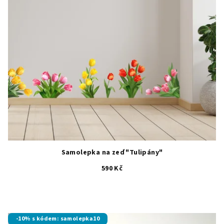
Samolepka na zeď "Tulipány"
590 Kč
Průměrné
hodnocení
produktu
je
-10% s kódem: samolepka10