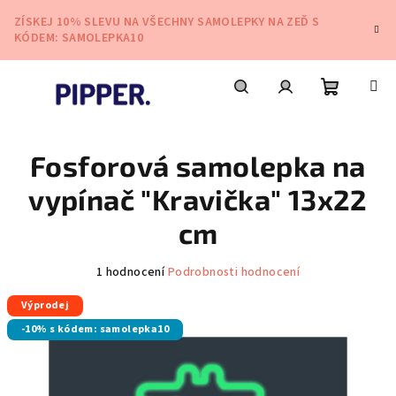
Přejít
ZÍSKEJ 10% SLEVU NA VŠECHNY SAMOLEPKY NA ZEĎ S
na
KÓDEM: SAMOLEPKA10
obsah
Nákupní
Hledat
Přihlášení
Fosforová samolepka na
košík
vypínač "Kravička" 13x22
cm
Průměrné
1 hodnocení
Podrobnosti hodnocení
hodnocení
Výprodej
produktu
je
-10% s kódem: samolepka10
5,0
z
5
hvězdiček.