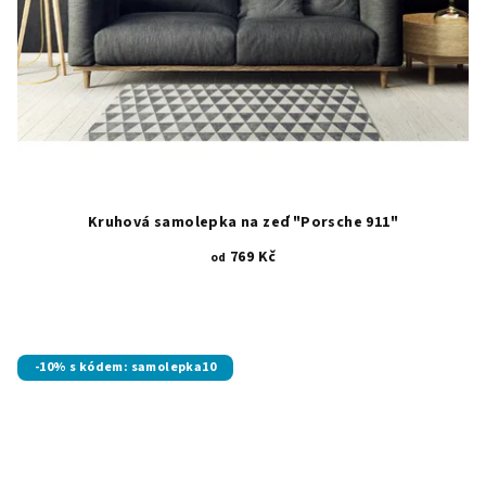
Kruhová samolepka na zeď "Porsche 911"
769 Kč
od
Průměrné
hodnocení
produktu
je
-10% s kódem: samolepka10
5,0
z
5
hvězdiček.