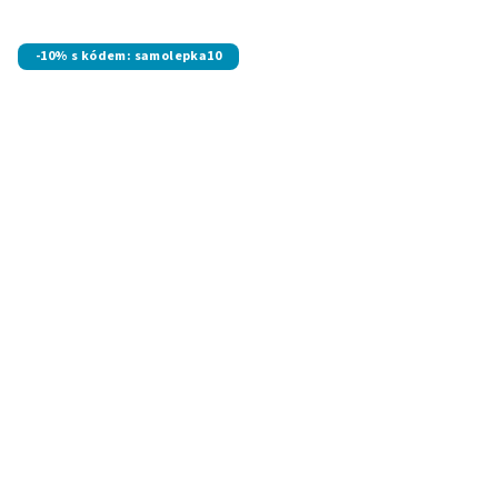
-10% s kódem: samolepka10