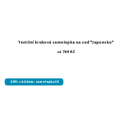
Textilní kruhová samolepka na zeď "Japonsko"
769 Kč
od
-10% s kódem: samolepka10