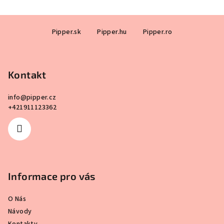
Z
Pipper.sk
Pipper.hu
Pipper.ro
á
p
a
Kontakt
t
í
info
@
pipper.cz
+421911123362
Informace pro vás
O Nás
Návody