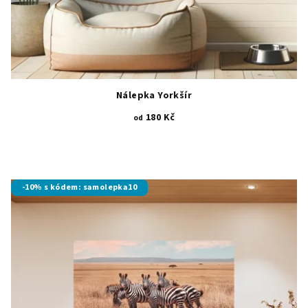
Nálepka Yorkšír
180 Kč
od
-10% s kódem: samolepka10