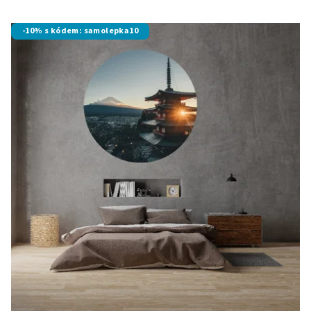
-10% s kódem: samolepka10