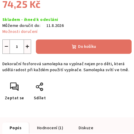
74,25 Kč
Měrná
Skladem - ihned k odesláni
cena:
Můžeme doručit do:
11.8.2026
Možnosti doručení
−
+
Do košíku
Dekorační fosforová samolepka na vypínač nejen pro děti, která
udělá radost při každém použití vypínače. Samolepka svítí ve tmě.
Zeptat se
Sdílet
Popis
Hodnocení (1)
Diskuze