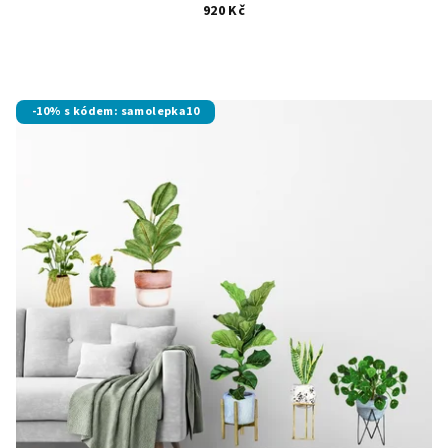
920 Kč
-10% s kódem: samolepka10