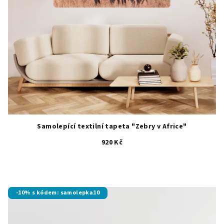
Samolepící textilní tapeta "Zebry v Africe"
920 Kč
-10% s kódem: samolepka10