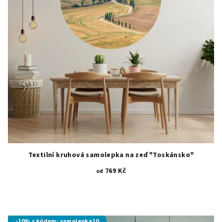
Textilní kruhová samolepka na zeď "Toskánsko"
769 Kč
od
-10% s kódem: samolepka10