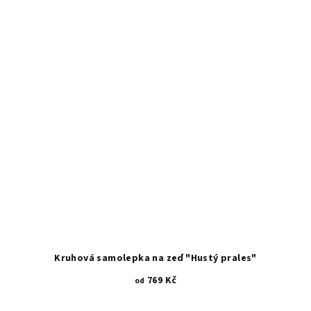
Kruhová samolepka na zeď "Hustý prales"
769 Kč
od