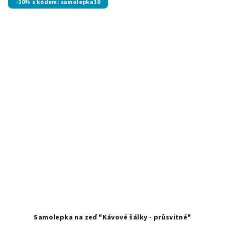
-10% s kódem: samolepka10
Samolepka na zeď "Kávové šálky - průsvitné"