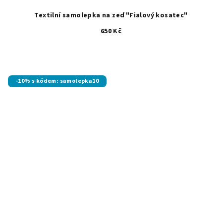
Textilní samolepka na zeď "Fialový kosatec"
650 Kč
-10% s kódem: samolepka10