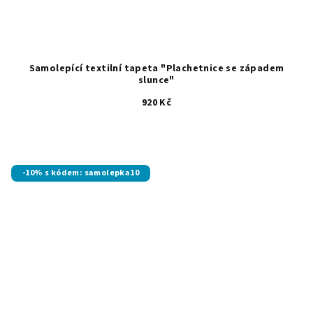
Samolepící textilní tapeta "Plachetnice se západem
slunce"
920 Kč
-10% s kódem: samolepka10