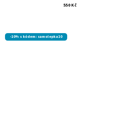
550 Kč
-10% s kódem: samolepka10