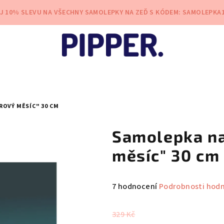
EJ 10% SLEVU NA VŠECHNY SAMOLEPKY NA ZEĎ S KÓDEM: SAMOLEPKA
OVÝ MĚSÍC" 30 CM
Samolepka na
měsíc" 30 cm
Průměrné
7 hodnocení
Podrobnosti hod
hodnocení
produktu
329 Kč
je