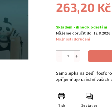
263,20 Kč
4,6
z
5
Měrná
hvězdiček.
cena:
Skladem - ihned k odesláni
Můžeme doručit do:
12.8.2026
Možnosti doručení
−
+
Samolepka na zeď "fosforov
zpříjemňuje usínání vašich d
Tisk
Zeptat se