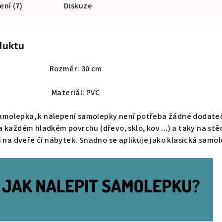
ní (7)
Diskuze
duktu
Rozměr: 30 cm
Materiál: PVC
 samolepka, k nalepení samolepky není potřeba žádné dodate
a každém hladkém povrchu (dřevo, sklo, kov ...) a taky na stě
 na dveře či nábytek. Snadno se aplikuje jako klasická samo