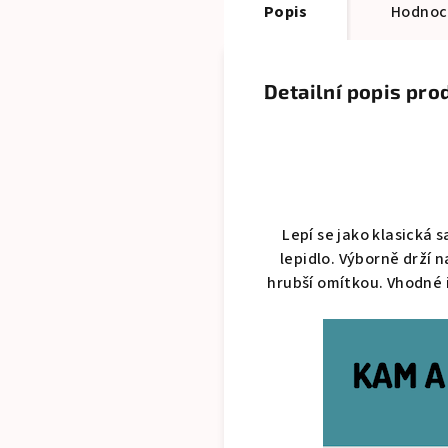
Popis
Hodnoce
Detailní popis pro
Lepí se jako klasická
lepidlo. Výborně drží n
hrubší omítkou. Vhodné i