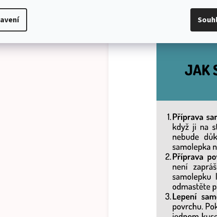
avení
Souh