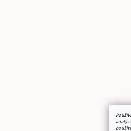
Použív
analýze
použit