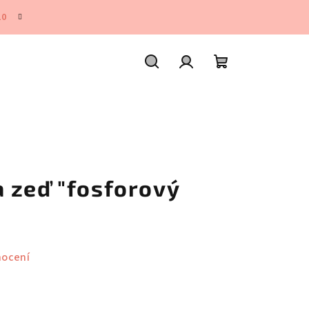
10
Hledat
Přihlášení
Nákupní
košík
 zeď "fosforový
nocení