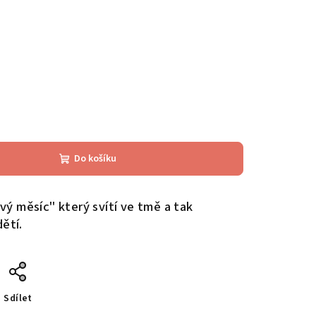
Do košíku
ý měsíc" který svítí ve tmě a tak
ětí.
Sdílet