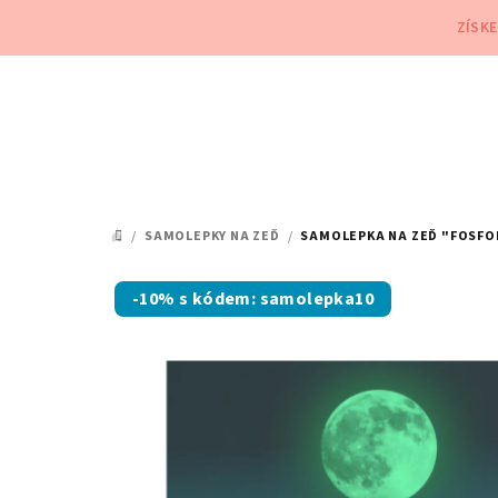
Přejít
ZÍSK
na
obsah
/
SAMOLEPKY NA ZEĎ
/
SAMOLEPKA NA ZEĎ "FOSFOR
DOMŮ
-10% s kódem: samolepka10