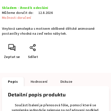
Měrná
Skladem - ihned k odesláni
cena:
Můžeme doručit do:
12.8.2026
Možnosti doručení
Vinylová samolepka s motivem oblíbené dětské animované
postavičky vhodná na zeď nebo nábytek.
Zeptat se
Sdílet
Popis
Hodnocení
Diskuze
Detailní popis produktu
Součástí balení je přenosová fólie, pomocí které se
samolepka jednoduše nalepuje na požadovaný podklad.