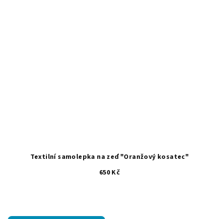
Textilní samolepka na zeď "Oranžový kosatec"
650 Kč