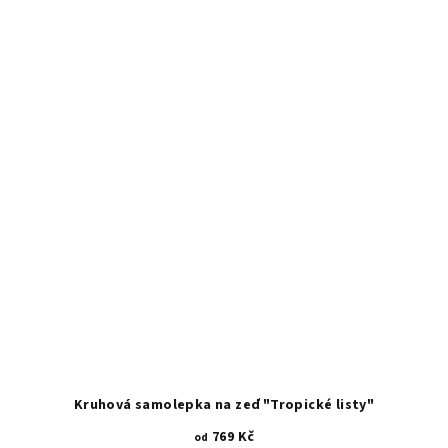
Kruhová samolepka na zeď "Tropické listy"
769 Kč
od