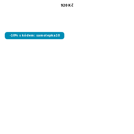
920 Kč
-10% s kódem: samolepka10