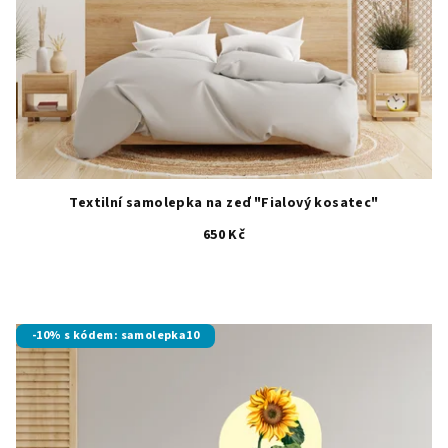
Textilní samolepka na zeď "Fialový kosatec"
650 Kč
-10% s kódem: samolepka10