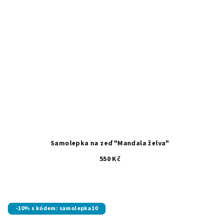
Samolepka na zeď "Mandala želva"
550 Kč
-10% s kódem: samolepka10