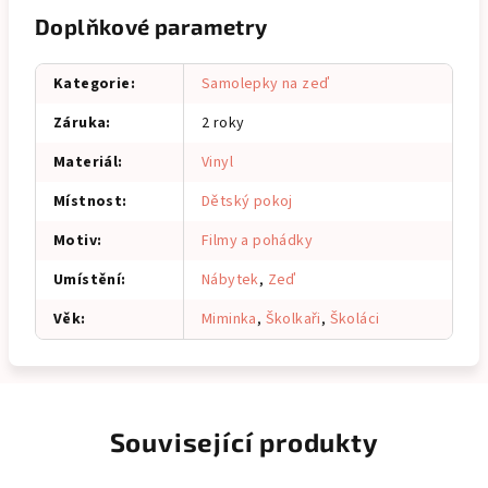
Doplňkové parametry
Kategorie
:
Samolepky na zeď
Záruka
:
2 roky
Materiál
:
Vinyl
Místnost
:
Dětský pokoj
Motiv
:
Filmy a pohádky
Umístění
:
Nábytek
,
Zeď
Věk
:
Miminka
,
Školkaři
,
Školáci
Související produkty