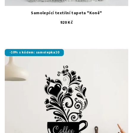
Samolepící textilní tapeta "Koně"
920 Kč
-10% s kódem: samolepka10