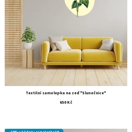
Textilní samolepka na zeď "Slunečnice"
650 Kč
Průměrné
hodnocení
produktu
je