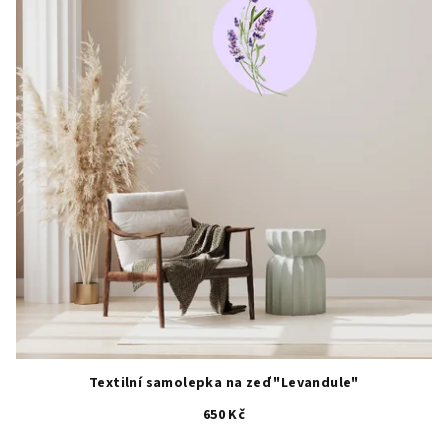
5
hvězdiček.
Textilní samolepka na zeď "Levandule"
650 Kč