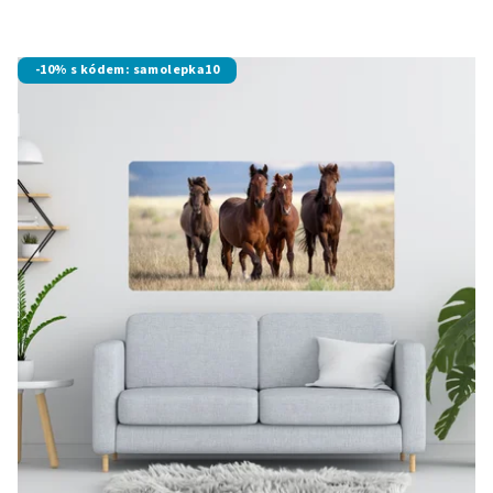
-10% s kódem: samolepka10