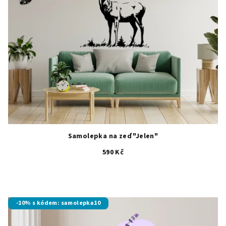
Samolepka na zeď "Jelen"
590 Kč
Průměrné
hodnocení
produktu
je
-10% s kódem: samolepka10
5,0
z