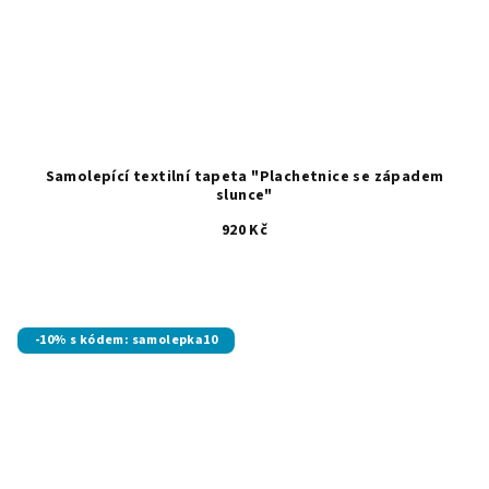
Samolepící textilní tapeta "Plachetnice se západem
slunce"
920 Kč
-10% s kódem: samolepka10