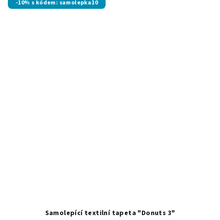
-10% s kódem: samolepka10
Samolepící textilní tapeta "Donuts 3"