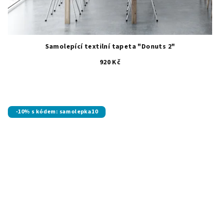
Samolepící textilní tapeta "Donuts 2"
920 Kč
-10% s kódem: samolepka10