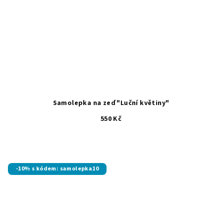
Samolepka na zeď "Luční květiny"
550 Kč
-10% s kódem: samolepka10