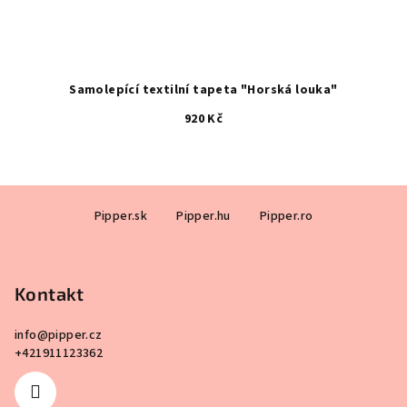
Samolepící textilní tapeta "Horská louka"
920 Kč
Z
Pipper.sk
Pipper.hu
Pipper.ro
á
p
a
Kontakt
t
í
info
@
pipper.cz
+421911123362