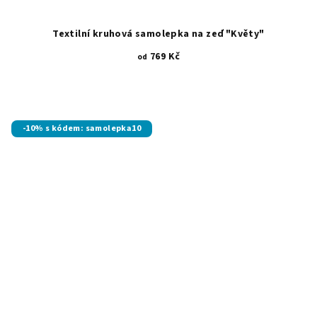
Textilní kruhová samolepka na zeď "Květy"
769 Kč
od
-10% s kódem: samolepka10