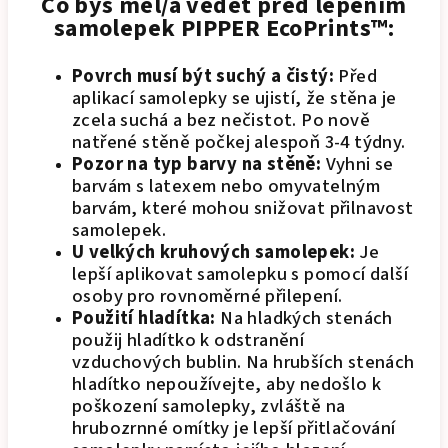
Co bys měl/a vědět před lepením
samolepek PIPPER EcoPrints™:
Povrch musí být suchý a čistý:
Před
aplikací samolepky se ujistí, že stěna je
zcela suchá a bez nečistot. Po nově
natřené stěně počkej alespoň 3-4 týdny.
Pozor na typ barvy na stěně:
Vyhni se
barvám s latexem nebo omyvatelným
barvám, které mohou snižovat přilnavost
samolepek.
U velkých kruhových samolepek:
Je
lepší aplikovat samolepku s pomocí další
osoby pro rovnoměrné přilepení.
Použití hladítka:
Na hladkých stenách
použij hladítko k odstranění
vzduchových bublin. Na hrubších stenách
hladítko nepoužívejte, aby nedošlo k
poškození samolepky, zvláště na
hrubozrnné omítky je lepší přitlačování