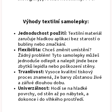
Výhody textilní samolepky:
Jednoduchost použití:
Textilní materiál
zaručuje hladkou aplikaci bez starostí o
bubliny nebo zmačkání.
Flexibilita:
Chceš změnit umístění?
Žádný problém! Tyto samolepky můžeš
jednoduše odlepit a nalepit jinde beze
zbytků lepidla nebo poškození stěny.
Trvanlivost:
Vysoce kvalitní tiskový
proces znamená, že barvy zůstanou živé
a zářivé dlouhou dobu.
Univerzálnost:
Hodí se na hladké
povrchy, od stěn až po nábytek, a
dokonce i do vlhkého prostředí.