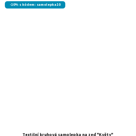
-10% s kódem: samolepka10
Textilní kruhová samolepka na zeď "Květy"