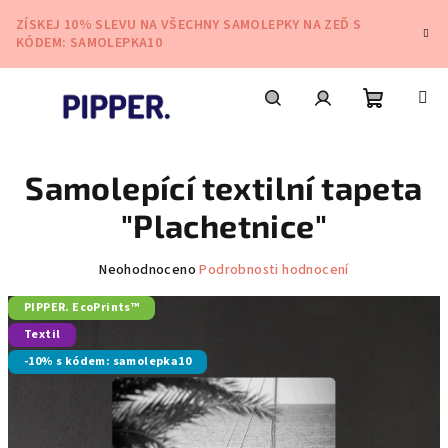
Přejít
ZÍSKEJ 10% SLEVU NA VŠECHNY SAMOLEPKY NA ZEĎ S
na
KÓDEM: SAMOLEPKA10
obsah
Nákupní
Hledat
Přihlášení
Samolepící textilní tapeta
košík
"Plachetnice"
Průměrné
Neohodnoceno
Podrobnosti hodnocení
hodnocení
PIPPER. EcoPrints™
produktu
je
Textil
0,0
-10% s kódem: samolepka10
z
5
hvězdiček.