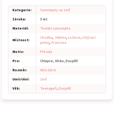
Kategorie
:
Samolepky na zeď
Záruka
:
5 let
Materiál
:
Textilní samolepka
Chodba
,
Jídelna
,
Ložnice
,
Obývací
Místnost
:
pokoj
,
Pracovna
Motiv
:
Příroda
Pro
:
Chlapce, Dívku, Dospělí
Rozměr
:
60x120cm
Umístění
:
Zeď
Věk
:
Teenageři
,
Dospělí