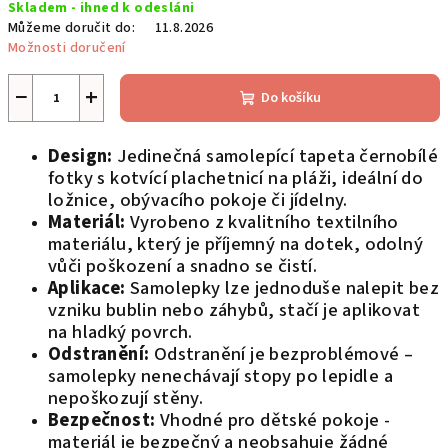
Skladem - ihned k odesláni
cena:
Můžeme doručit do:
11.8.2026
Možnosti doručení
−
+
Do košíku
Design:
Jedinečná samolepící tapeta černobílé
fotky s kotvící plachetnicí na pláži, ideální do
ložnice, obývacího pokoje či jídelny.
Materiál:
Vyrobeno z kvalitního textilního
materiálu, který je příjemný na dotek, odolný
vůči poškození a snadno se čistí.
Aplikace:
Samolepky lze jednoduše nalepit bez
vzniku bublin nebo záhybů, stačí je aplikovat
na hladký povrch.
Odstranění:
Odstranění je bezproblémové –
samolepky nenechávají stopy po lepidle a
nepoškozují stěny.
Bezpečnost:
Vhodné pro dětské pokoje -
materiál je bezpečný a neobsahuje žádné