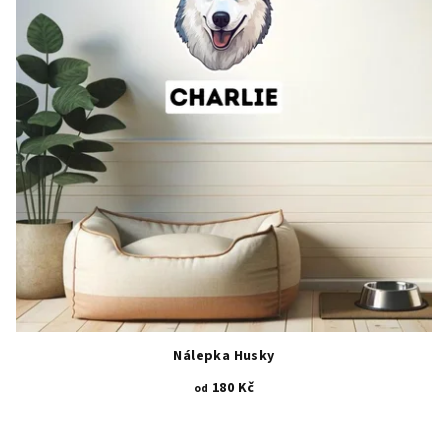
hvězdiček.
Nálepka Husky
180 Kč
od