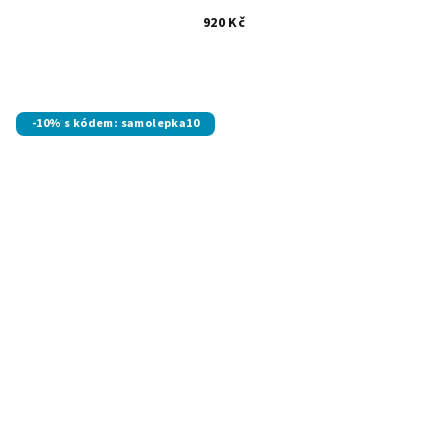
920 Kč
-10% s kódem: samolepka10