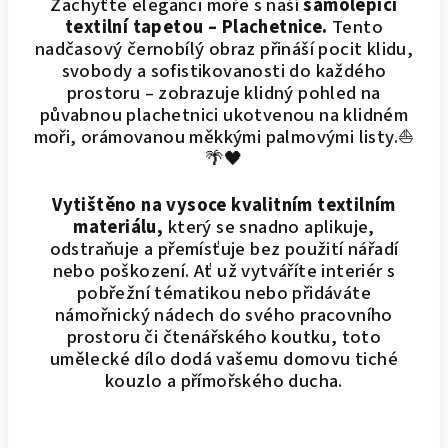
Zachyťte eleganci moře s naší
samolepicí
textilní tapetou
– Plachetnice.
Tento
nadčasový černobílý obraz přináší pocit klidu,
svobody a sofistikovanosti do každého
prostoru – zobrazuje klidný pohled na
půvabnou plachetnici ukotvenou na klidném
moři, orámovanou měkkými palmovými listy.⛵
🌴🖤
Vytištěno na vysoce kvalitním textilním
materiálu,
který se snadno aplikuje,
odstraňuje a přemísťuje bez použití nářadí
nebo poškození. Ať už vytváříte interiér s
pobřežní tématikou nebo přidáváte
námořnický nádech do svého pracovního
prostoru či čtenářského koutku, toto
umělecké dílo dodá vašemu domovu tiché
kouzlo a přímořského ducha.