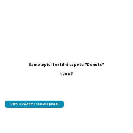
Samolepící textilní tapeta "Donuts"
920 Kč
-10% s kódem: samolepka10