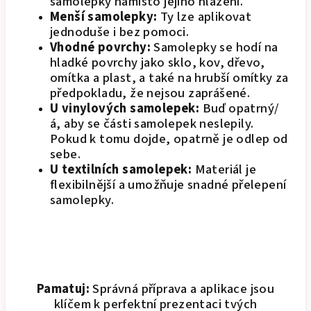
samolepky namísto jejího hlazení.
Menší samolepky:
Ty lze aplikovat
jednoduše i bez pomoci.
Vhodné povrchy:
Samolepky se hodí na
hladké povrchy jako sklo, kov, dřevo,
omítka a plast, a také na hrubší omítky za
předpokladu, že nejsou zaprášené.
U vinylových samolepek:
Buď opatrný/
á, aby se části samolepek neslepily.
Pokud k tomu dojde, opatrně je odlep od
sebe.
U textilních samolepek:
Materiál je
flexibilnější a umožňuje snadné přelepení
samolepky.
Pamatuj:
Správná příprava a aplikace jsou
klíčem k perfektní prezentaci tvých