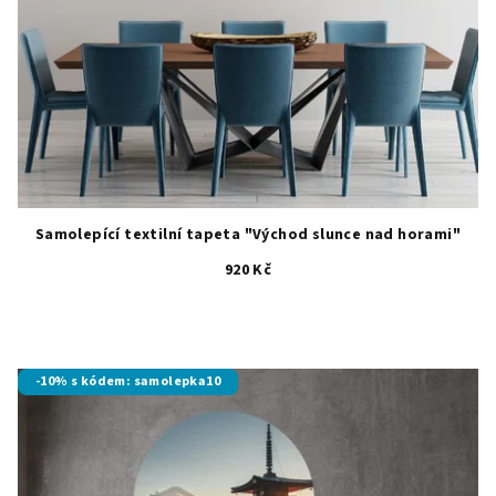
Samolepící textilní tapeta "Východ slunce nad horami"
920 Kč
-10% s kódem: samolepka10