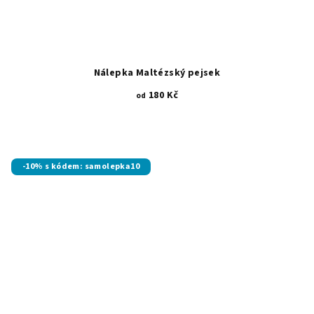
Nálepka Maltézský pejsek
180 Kč
od
-10% s kódem: samolepka10