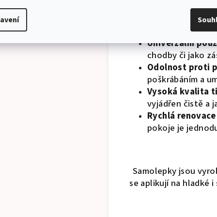
odstranit bez za
Bez zápachu:
Abs
avení
Souh
místnosti po aplik
Univerzální použi
chodby či jako zá
Odolnost proti 
poškrábáním a um
Vysoká kvalita t
vyjádřen čistě a j
Rychlá renovace
pokoje je jednod
Samolepky jsou vyrob
se aplikují na hladké