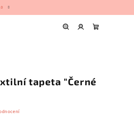
10
Hledat
Přihlášení
Nákupní
košík
xtilní tapeta "Černé
odnocení