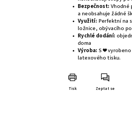
Bezpečnost:
Vhodné p
a neobsahuje žádné šk
Využití:
Perfektní na 
ložnice, obývacího po
Rychlé dodání:
objedn
doma
Výroba:
S ❤️ vyrobeno
latexového tisku.
Tisk
Zeptat se