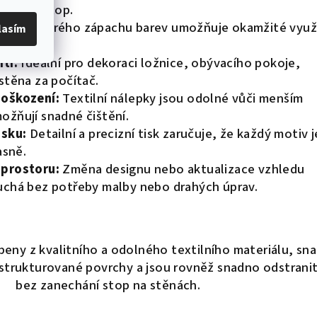
nechání stop.
ence ostrého zápachu barev umožňuje okamžité využi
lasím
aci.
tí:
Ideální pro dekoraci ložnice, obývacího pokoje,
stěna za počítač.
poškození:
Textilní nálepky jsou odolné vůči menším
ožňují snadné čištění.
isku:
Detailní a precizní tisk zaručuje, že každý motiv j
asně.
 prostoru:
Změna designu nebo aktualizace vzhledu
uchá bez potřeby malby nebo drahých úprav.
eny z kvalitního a odolného textilního materiálu, sn
 i strukturované povrchy a jsou rovněž snadno odstrani
bez zanechání stop na stěnách.