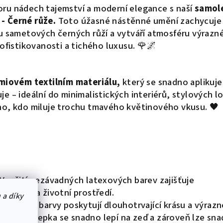
ru nádech tajemství a moderní elegance s naší
samole
 - Černé růže.
Toto úžasné nástěnné umění zachycuje
u sametových černých růží a vytváří atmosféru výrazn
ofistikovanosti a tichého luxusu. 🌹🌌
miovém textilním materiálu,
který se snadno aplikuje
je – ideální do minimalistických interiérů, stylových l
o, kdo miluje trochu tmavého květinového vkusu. 🖤
Využití nezávadných latexových barev zajišťuje
še děti a životní prostředí.
 a díky
a odolné barvy poskytují dlouhotrvající krásu a výrazn
kace:
Nálepka se snadno lepí na zeď a zároveň lze sn