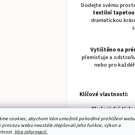
Dodejte svému prosto
textilní tapetou
dramatickou krás
s
Vytištěno na pré
přemisťuje a odstraňu
nebo pro každéh
Klíčové vlastnosti:
Ekologický tisk:
bezpečnost pro va
áme cookies, abychom Vám umožnili pohodlné prohlížení webu
Živé barvy:
Syté 
 provozu webu neustále zlepšovali jeho funkce, výkon a
Jednoduchá apli
elnost.
Více informacií.