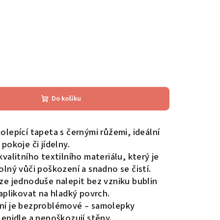
Do košíku
lepící tapeta s černými růžemi, ideální
pokoje či jídelny.
valitního textilního materiálu, který je
lný vůči poškození a snadno se čistí.
e jednoduše nalepit bez vzniku bublin
aplikovat na hladký povrch.
í je bezproblémové – samolepky
lepidle a nepoškozují stěny.