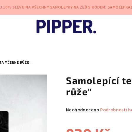
EJ 10% SLEVU NA VŠECHNY SAMOLEPKY NA ZEĎ S KÓDEM: SAMOLEPKA
TA "ČERNÉ RŮŽE"
Samolepící te
růže"
Průměrné
Neohodnoceno
Podrobnosti h
hodnocení
produktu
je