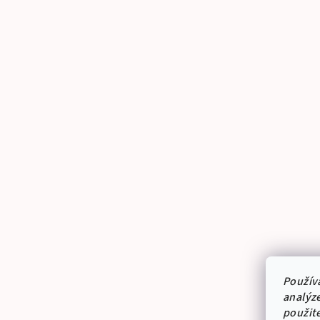
Použív
analýze
použit