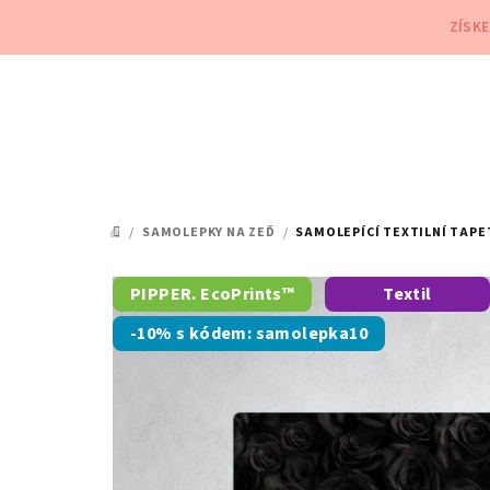
Přejít
ZÍSK
na
obsah
/
SAMOLEPKY NA ZEĎ
/
SAMOLEPÍCÍ TEXTILNÍ TAPE
DOMŮ
PIPPER. EcoPrints™
Textil
-10% s kódem: samolepka10