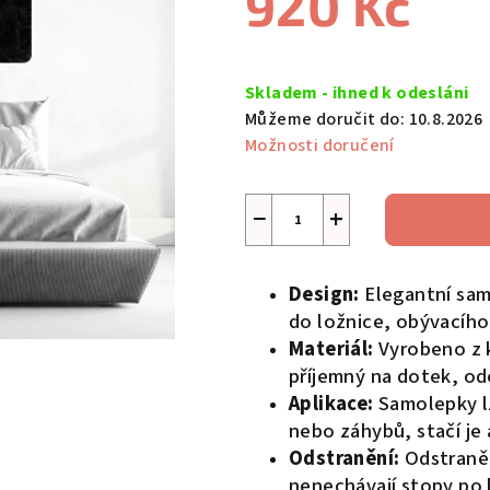
920 Kč
0,0
z
Měrná
5
cena:
Skladem - ihned k odesláni
hvězdiček.
Můžeme doručit do:
10.8.2026
Možnosti doručení
−
+
Design:
Elegantní samo
do ložnice, obývacího 
Materiál:
Vyrobeno z k
příjemný na dotek, odo
Aplikace:
Samolepky lz
nebo záhybů, stačí je 
Odstranění:
Odstraněn
nenechávají stopy po 