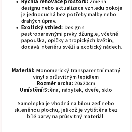
Rychlá renovace prostoru:
Změna
designu nebo aktualizace vzhledu pokoje
je jednoduchá bez potřeby malby nebo
drahých úprav.
Exotický vzhled:
Design s
pestrobarevnými prvky džungle, včetně
papouška, opičky a tropických květin,
dodává interiéru svěží a exotický nádech.
Materiál:
Monomerický transparentní matný
vinyl s průsvitným lepidlem
Rozměr archu:
20x20cm
Umístění:
Stěna, nábytek, dveře, sklo
Samolepka je vhodná na bílou zeď nebo
skleněnou plochu, jelikož je vytištěna bez
bílé barvy na průsvitný materiál.