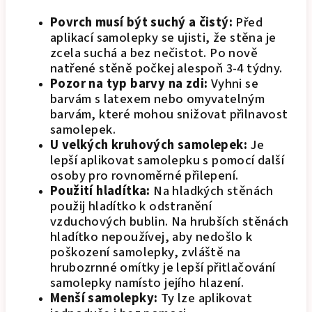
Povrch musí být suchý a čistý:
Před
aplikací samolepky se ujisti, že stěna je
zcela suchá a bez nečistot. Po nově
natřené stěně počkej alespoň 3-4 týdny.
Pozor na typ barvy na zdi:
Vyhni se
barvám s latexem nebo omyvatelným
barvám, které mohou snižovat přilnavost
samolepek.
U velkých kruhových samolepek:
Je
lepší aplikovat samolepku s pomocí další
osoby pro rovnoměrné přilepení.
Použití hladítka:
Na hladkých stěnách
použij hladítko k odstranění
vzduchových bublin. Na hrubších stěnách
hladítko nepoužívej, aby nedošlo k
poškození samolepky, zvláště na
hrubozrnné omítky je lepší přitlačování
samolepky namísto jejího hlazení.
Menší samolepky:
Ty lze aplikovat