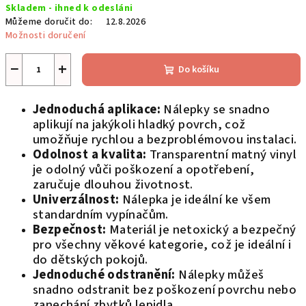
Skladem - ihned k odesláni
cena:
Můžeme doručit do:
12.8.2026
Možnosti doručení
−
+
Do košíku
Jednoduchá aplikace:
Nálepky se snadno
aplikují na jakýkoli hladký povrch, což
umožňuje rychlou a bezproblémovou instalaci.
Odolnost a kvalita:
Transparentní matný vinyl
je odolný vůči poškození a opotřebení,
zaručuje dlouhou životnost.
Univerzálnost:
Nálepka je ideální ke všem
standardním vypínačům.
Bezpečnost:
Materiál je netoxický a bezpečný
pro všechny věkové kategorie, což je ideální i
do dětských pokojů.
Jednoduché odstranění:
Nálepky můžeš
snadno odstranit bez poškození povrchu nebo
zanechání zbytků lepidla.