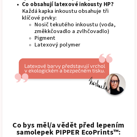
Co obsahují latexové inkousty HP?
Každá kapka inkoustu obsahuje tři
klíčové prvky:
Nosič tekutého inkoustu (voda,
změkkčovadlo a zvlhčovadlo)
Pigment
Latexový polymer
Co bys měl/a vědět před lepením
samolepek PIPPER EcoPrints™: