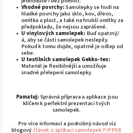
jednoduše i bez pomoci.
Vhodné povrchy:
Samolepky se hodí na
hladké povrchy jako sklo, kov, dřevo,
omítka a plast, a také na hrubší omítky za
předpokladu, že nejsou zaprášené.
U vinylových samolepek:
Buď opatrný/
á, aby se části samolepek neslepily.
Pokud k tomu dojde, opatrně je odlep od
sebe.
U textilních samolepek Gekko-tex:
Materiál je flexibilnější a umožňuje
snadné přelepení samolepky.
Pamatuj:
Správná příprava a aplikace jsou
klíčem k perfektní prezentaci tvých
samolepek.
Pro více informací a podrobný návod viz
blogový
článek o aplikaci samolepek PIPPER