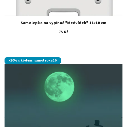
Samolepka na vypínač "Medvídek" 11x10 cm
75 Kč
-10% s kódem: samolepka10