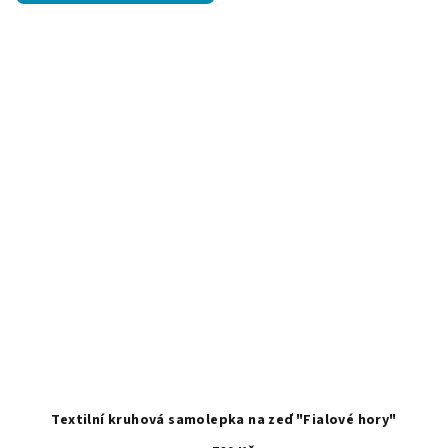
5,0
z
5
hvězdiček.
Textilní kruhová samolepka na zeď "Fialové hory"