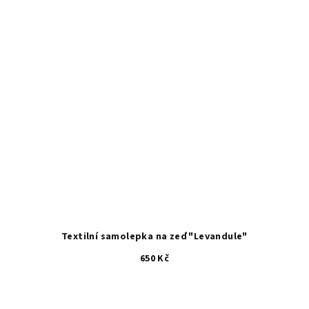
Textilní samolepka na zeď "Levandule"
650 Kč
Průměrné
hodnocení