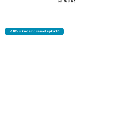
769 Kč
od
-10% s kódem: samolepka10