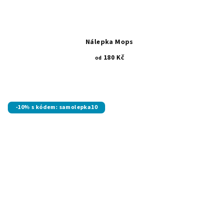
Nálepka Mops
180 Kč
od
-10% s kódem: samolepka10