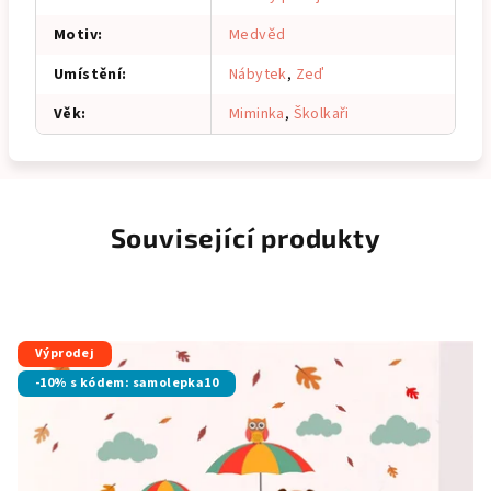
Motiv
:
Medvěd
Umístění
:
Nábytek
,
Zeď
Věk
:
Miminka
,
Školkaři
Související produkty
Výprodej
-10% s kódem: samolepka10