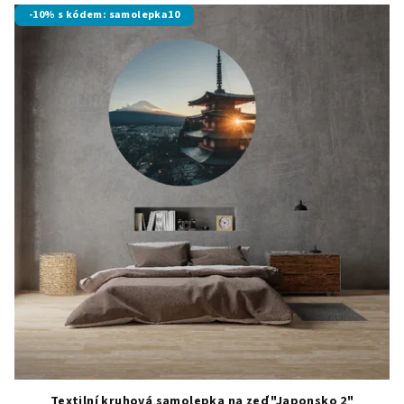
-10% s kódem: samolepka10
Textilní kruhová samolepka na zeď "Japonsko 2"