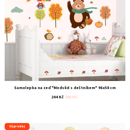
Samolepka na zeď "Medvěd s deštníkem" 96x58 cm
244 Kč
305 Kč
Průměrné
hodnocení
produktu
je
Výprodej