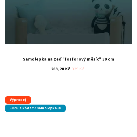
Samolepka na zeď "fosforový měsíc" 30 cm
263,20 Kč
329 Kč
Průměrné
hodnocení
produktu
je
Výprodej
4,6
-10% s kódem: samolepka10
z
5
hvězdiček.