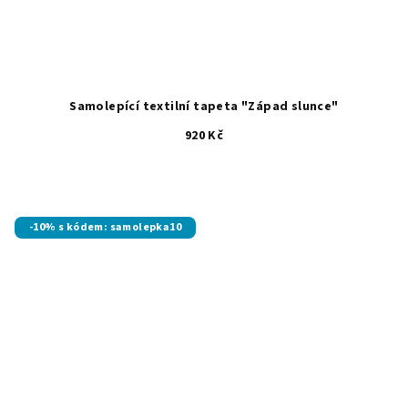
Samolepící textilní tapeta "Západ slunce"
920 Kč
-10% s kódem: samolepka10