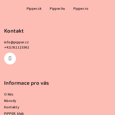
produktu
Z
je
Pipper.sk
Pipper.hu
Pipper.ro
á
5,0
p
z
5
a
hvězdiček.
Kontakt
t
í
info
@
pipper.cz
+421911123362
Informace pro vás
O Nás
Návody
Kontakty
PIPPER. klub