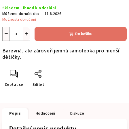
Měrná
Skladem - ihned k odesláni
cena:
Můžeme doručit do:
11.8.2026
Možnosti doručení
−
+
Do košíku
Barevná, ale zároveň jemná samolepka pro menší
dětičky.
Zeptat se
Sdílet
Popis
Hodnocení
Diskuze
Detailní popis produktu