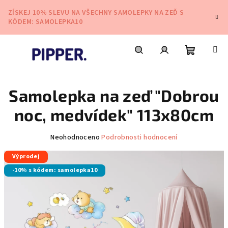
Přejít
ZÍSKEJ 10% SLEVU NA VŠECHNY SAMOLEPKY NA ZEĎ S
na
KÓDEM: SAMOLEPKA10
obsah
Nákupní
Hledat
Přihlášení
Samolepka na zeď "Dobrou
košík
noc, medvídek" 113x80cm
Průměrné
Neohodnoceno
Podrobnosti hodnocení
hodnocení
Výprodej
produktu
je
-10% s kódem: samolepka10
0,0
z
5
hvězdiček.