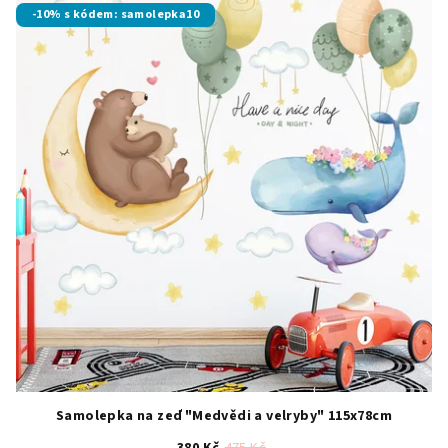
4,0
-10% s kódem: samolepka10
z
5
hvězdiček.
Samolepka na zeď "Medvědi a velryby" 115x78cm