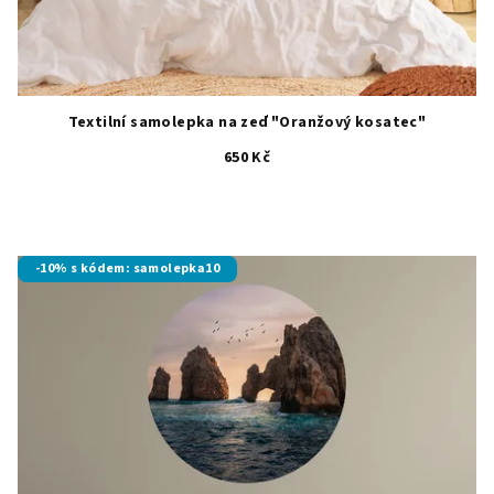
Textilní samolepka na zeď "Oranžový kosatec"
650 Kč
-10% s kódem: samolepka10