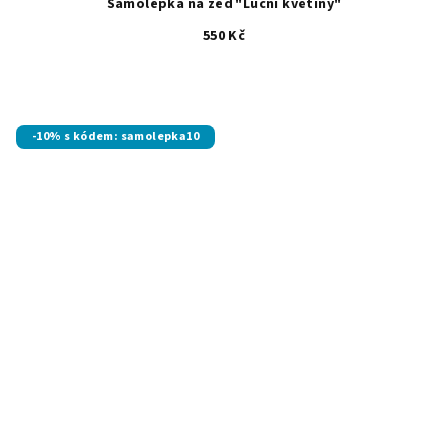
Samolepka na zeď "Luční květiny"
550 Kč
-10% s kódem: samolepka10