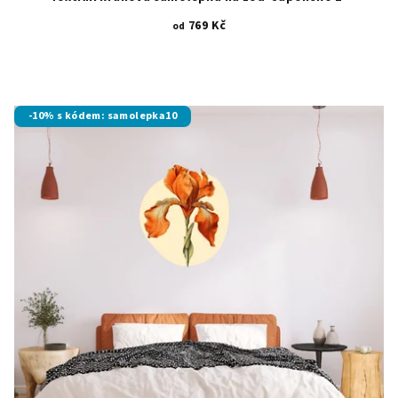
769 Kč
od
-10% s kódem: samolepka10