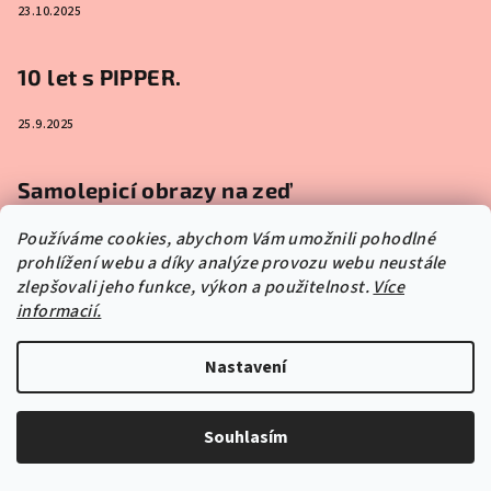
23.10.2025
10 let s PIPPER.
25.9.2025
Samolepicí obrazy na zeď
Používáme cookies, abychom Vám umožnili pohodlné
13.5.2025
prohlížení webu a díky analýze provozu webu neustále
zlepšovali jeho funkce, výkon a použitelnost.
Více
informacií.
Instagram
Nastavení
Souhlasím