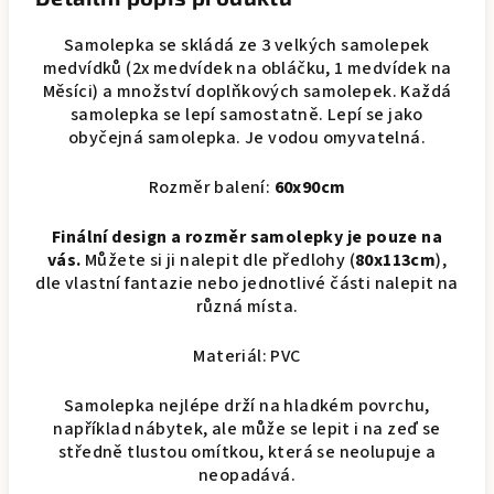
Samolepka se skládá ze 3 velkých samolepek
medvídků (2x medvídek na obláčku, 1 medvídek na
Měsíci) a množství doplňkových samolepek. Každá
samolepka se lepí samostatně. Lepí se jako
obyčejná samolepka. Je vodou omyvatelná.
Rozměr balení:
60x90cm
Finální design a rozměr samolepky je pouze na
vás.
Můžete si ji nalepit dle předlohy (
80x113cm
),
dle vlastní fantazie nebo jednotlivé části nalepit na
různá místa.
Materiál: PVC
Samolepka nejlépe drží na hladkém povrchu,
například nábytek, ale může se lepit i na zeď se
středně tlustou omítkou, která se neolupuje a
neopadává.