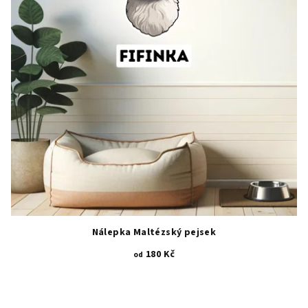
Nálepka Maltézský pejsek
180 Kč
od