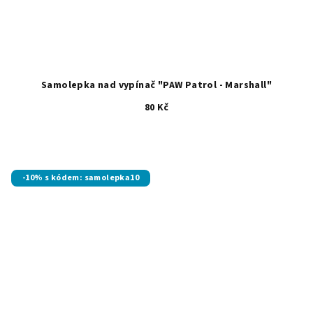
Samolepka nad vypínač "PAW Patrol - Marshall"
80 Kč
-10% s kódem: samolepka10