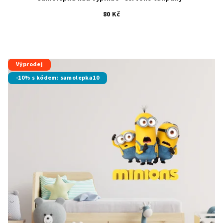
80 Kč
Výprodej
-10% s kódem: samolepka10