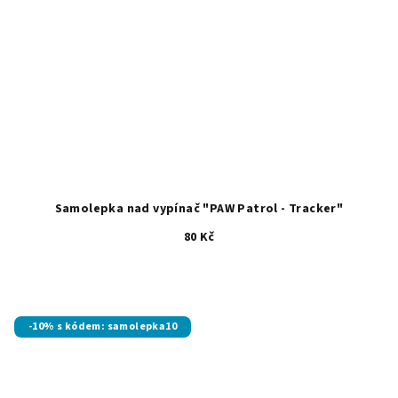
Samolepka nad vypínač "PAW Patrol - Tracker"
80 Kč
-10% s kódem: samolepka10