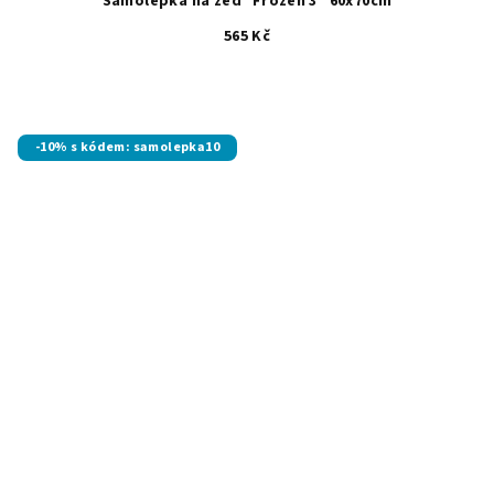
Samolepka na zeď "Frozen 3" 60x70cm
565 Kč
-10% s kódem: samolepka10