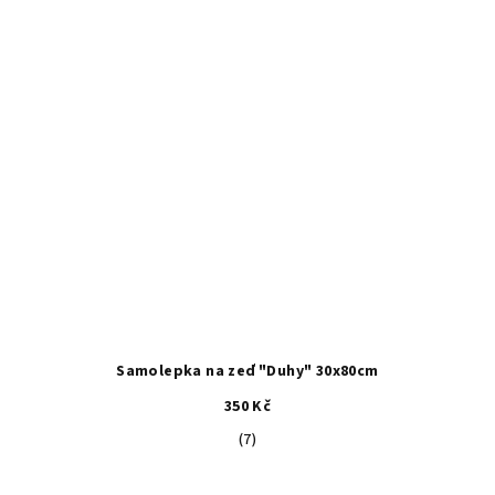
Samolepka na zeď "Duhy" 30x80cm
350 Kč
Průměrné
(7)
hodnocení
produktu