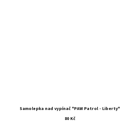
Samolepka nad vypínač "PAW Patrol - Liberty"
80 Kč