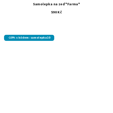
Samolepka na zeď "Farma"
590 Kč
-10% s kódem: samolepka10