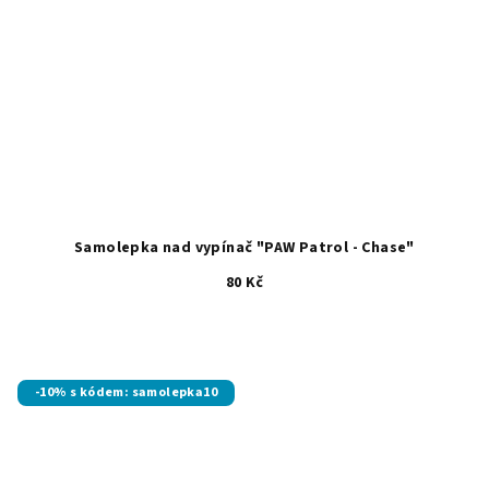
Samolepka nad vypínač "PAW Patrol - Chase"
80 Kč
-10% s kódem: samolepka10