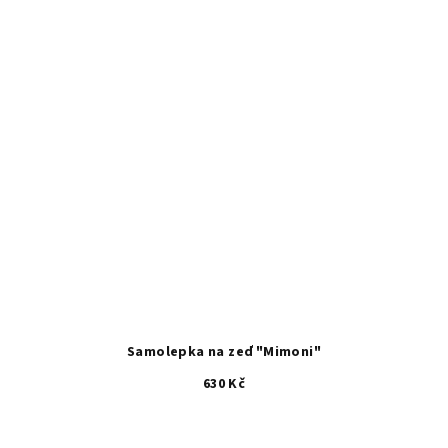
Samolepka na zeď "Mimoni"
630 Kč