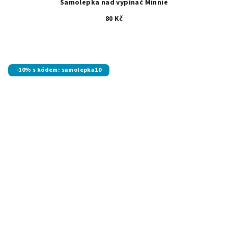
Samolepka nad vypínač Minnie
80 Kč
-10% s kódem: samolepka10