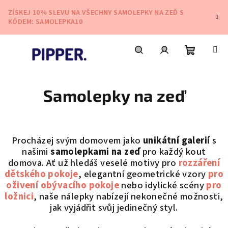
Přejít
ZÍSKEJ 10% SLEVU NA VŠECHNY SAMOLEPKY NA ZEĎ S
na
KÓDEM: SAMOLEPKA10
obsah
Nákupní
Hledat
Přihlášení
Samolepky na zeď
košík
Procházej svým domovem jako
unikátní galerií
s
našimi
samolepkami na zeď
pro každý kout
domova. Ať už hledáš veselé motivy pro
rozzáření
dětského pokoje
, elegantní geometrické vzory
pro
oživení obývacího pokoje
nebo idylické scény
pro
ložnici
, naše nálepky nabízejí nekonečné možnosti,
jak vyjádřit svůj jedinečný styl.