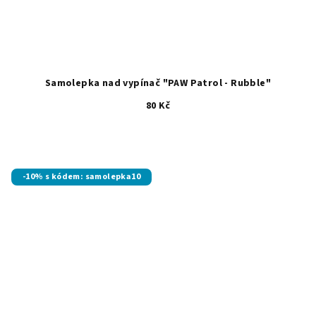
Samolepka nad vypínač "PAW Patrol - Rubble"
80 Kč
-10% s kódem: samolepka10