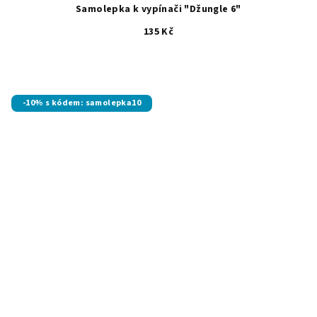
Samolepka k vypínači "Džungle 6"
135 Kč
-10% s kódem: samolepka10