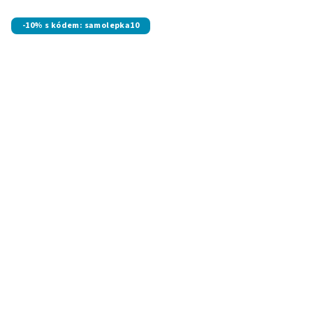
-10% s kódem: samolepka10