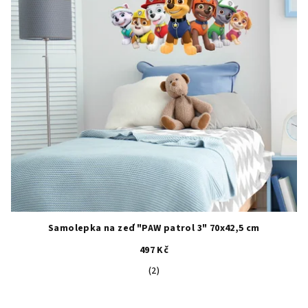
s
t
p
ů
r
o
d
u
k
t
ů
Samolepka na zeď "PAW patrol 3" 70x42,5 cm
497 Kč
Průměrné
(2)
hodnocení
produktu