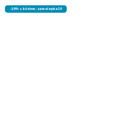
-10% s kódem: samolepka10