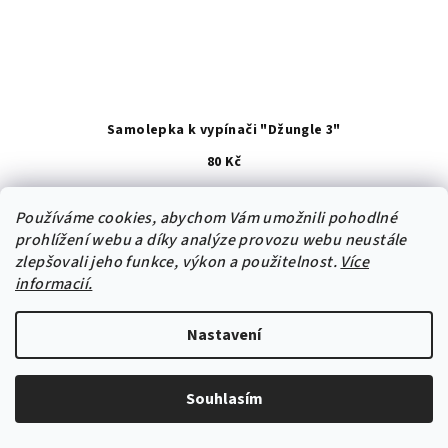
Samolepka k vypínači "Džungle 3"
80 Kč
Používáme cookies, abychom Vám umožnili pohodlné
prohlížení webu a díky analýze provozu webu neustále
zlepšovali jeho funkce, výkon a použitelnost.
Více
-10% s kódem: samolepka10
informacií.
Nastavení
Souhlasím