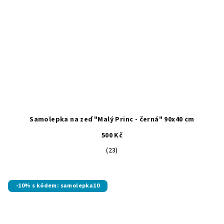
Samolepka na zeď "Malý Princ - černá" 90x40 cm
500 Kč
Průměrné
(23)
hodnocení
produktu
je
-10% s kódem: samolepka10
4,5
z
5
hvězdiček.