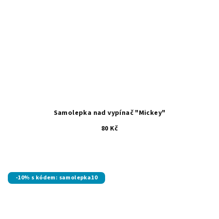
Samolepka nad vypínač "Mickey"
80 Kč
-10% s kódem: samolepka10