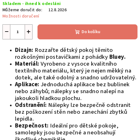
Skladem - ihned k odesláni
cena:
Můžeme doručit do:
12.8.2026
Možnosti doručení
−
+
Do košíku
Dizajn:
Rozzařte dětský pokoj těmito
rozkošnými postavičkami z pohádky
Bluey.
Materiál:
Vyrobeno z vysoce kvalitního
textilního materiálu, který je nejen měkký na
dotek, ale také odolný a snadno udržovatelný.
Aplikace:
Jednoduchá aplikace bez bublinek
nebo záhybů; nálepky se snadno nalepí na
jakoukoli hladkou plochu.
Odstranění:
Nálepky lze bezpečně odstranit
bez poškození stěn nebo zanechání zbytků
lepidla.
Bezpečnost:
Ideální pro dětské pokoje,
samolepky jsou bezpečné a neobsahují
škodlivé chemikálie.