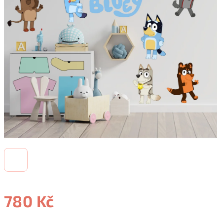
780 Kč
Měrná