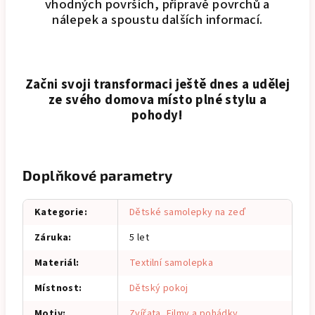
vhodných površích, přípravě povrchů a
nálepek a spoustu dalších informací.
Začni svoji transformaci ještě dnes a udělej
ze svého domova místo plné stylu a
pohody!
Doplňkové parametry
Kategorie
:
Dětské samolepky na zeď
Záruka
:
5 let
Materiál
:
Textilní samolepka
Místnost
:
Dětský pokoj
Motiv
:
Zvířata
,
Filmy a pohádky