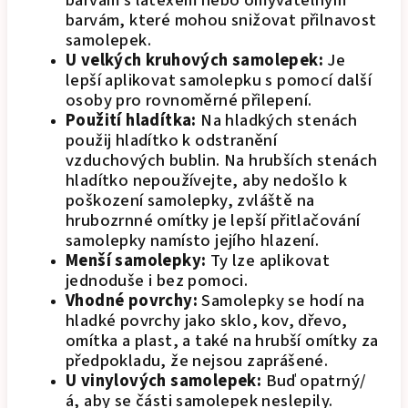
barvám s latexem nebo omyvatelným
barvám, které mohou snižovat přilnavost
samolepek.
U velkých kruhových samolepek:
Je
lepší aplikovat samolepku s pomocí další
osoby pro rovnoměrné přilepení.
Použití hladítka:
Na hladkých stenách
použij hladítko k odstranění
vzduchových bublin. Na hrubších stenách
hladítko nepoužívejte, aby nedošlo k
poškození samolepky, zvláště na
hrubozrnné omítky je lepší přitlačování
samolepky namísto jejího hlazení.
Menší samolepky:
Ty lze aplikovat
jednoduše i bez pomoci.
Vhodné povrchy:
Samolepky se hodí na
hladké povrchy jako sklo, kov, dřevo,
omítka a plast, a také na hrubší omítky za
předpokladu, že nejsou zaprášené.
U vinylových samolepek:
Buď opatrný/
á, aby se části samolepek neslepily.