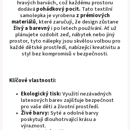
hravých barvách, což každému prostoru
dodává
pohádkový pocit.
Tato textilní
samolepka je vyrobena
z prémiových
materiálů
, které zaručují, že design zůstane
živý a barevný
i po letech používání. Ať už
plánujete ozdobit zeď, nábytek nebo jiný
prostor, tyto nálepky jsou skvělou volbou pro
každé dětské prostředí, nabízející kreativitu a
styl bez kompromisů v bezpečnosti.
Klíčové vlastnosti:
Ekologický tisk:
Využití nezávadných
latexových barev zajišťuje bezpečnost
pro vaše děti a životní prostředí.
Živé barvy:
Syté a odolné barvy
poskytují dlouhotrvající krásu a
výraznost.