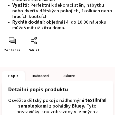
Využití:
Perfektní k dekoraci stěn, nábytku
nebo dveří v dětských pokojích, školkách nebo
hracích koutcích.
Rychlé dodání:
objednáš-li do 10:00 nálepku
můžeš mít už zítra doma.
Zeptat se
Sdílet
Popis
Hodnocení
Diskuze
Detailní popis produktu
Osvěžte dětský pokoj s nádhernými
textilními
samolepkami
z pohádky
Bluey.
Tyto
postavičky jsou zobrazeny v jemných a