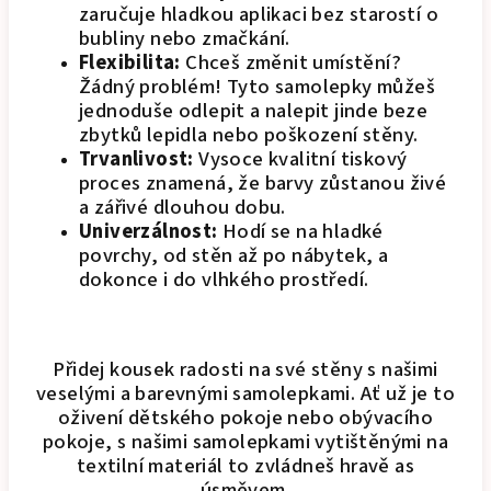
zaručuje hladkou aplikaci bez starostí o
bubliny nebo zmačkání.
Flexibilita:
Chceš změnit umístění?
Žádný problém! Tyto samolepky můžeš
jednoduše odlepit a nalepit jinde beze
zbytků lepidla nebo poškození stěny.
Trvanlivost:
Vysoce kvalitní tiskový
proces znamená, že barvy zůstanou živé
a zářivé dlouhou dobu.
Univerzálnost:
Hodí se na hladké
povrchy, od stěn až po nábytek, a
dokonce i do vlhkého prostředí.
Přidej kousek radosti na své stěny s našimi
veselými a barevnými samolepkami. Ať už je to
oživení dětského pokoje nebo obývacího
pokoje, s našimi samolepkami vytištěnými na
textilní materiál to zvládneš hravě as
úsměvem.