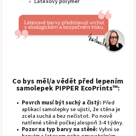
Latexový polymer
Co bys měl/a vědět před lepením
samolepek PIPPER EcoPrints™:
Povrch musí být suchý a čistý:
Před
aplikací samolepky se ujistí, že stěna je
zcela suchá a bez nečistot. Po nově
natřené stěně počkej alespoň 3-4 týdny.
Pozor na typ barvy na stěně:
Vyhni se