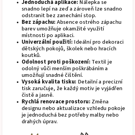
Jednoduchá aplikace:
Nálepka se
snadno lepí na zeď a zároveň lze snadno
odstranit bez zanechání stop.
Bez zápachu:
Absence ostrého zápachu
barev umožňuje okamžité využití
místnosti po aplikaci.
Univerzální použití:
Ideální pro dekoraci
dětských pokojů, školek nebo hracích
koutků.
Odolnost proti poškození:
Textil je
odolný vůči menším poškrábáním a
umožňují snadné čištění.
Vysoká kvalita tisku:
Detailní a precizní
tisk zaručuje, že každý motiv je vyjádřen
čistě a jasně.
Rychlá renovace prostoru:
Změna
designu nebo aktualizace vzhledu pokoje
je jednoduchá bez potřeby malby nebo
drahých úprav.