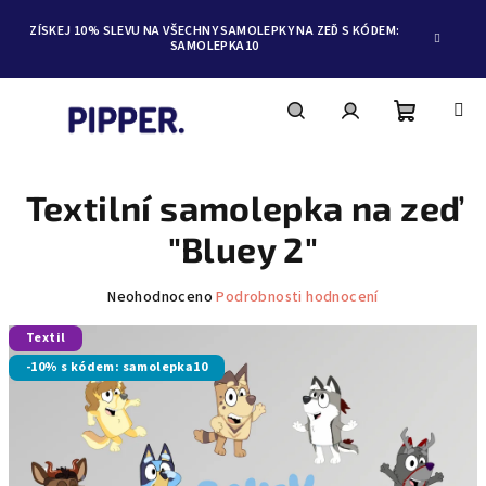
ZÍSKEJ 10% SLEVU NA VŠECHNY SAMOLEPKY NA ZEĎ S KÓDEM:
SAMOLEPKA10
Nákupní
Hledat
Přihlášení
Přejít
na
obsah
Textilní samolepka na zeď
košík
"Bluey 2"
Průměrné
Neohodnoceno
Podrobnosti hodnocení
hodnocení
Textil
produktu
je
-10% s kódem: samolepka10
0,0
z
5
hvězdiček.