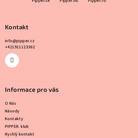
Pipper.sk
Pipper.hu
Pipper.ro
á
p
a
Kontakt
t
í
info
@
pipper.cz
+421911123362
Informace pro vás
O Nás
Návody
Kontakty
PIPPER. klub
Rychlý kontakt