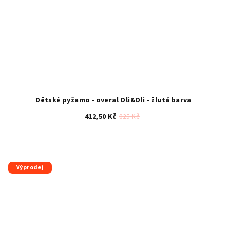
Dětské pyžamo - overal Oli&Oli - žlutá barva
412,50 Kč
825 Kč
Průměrné
hodnocení
produktu
je
Výprodej
5,0
z
5
hvězdiček.