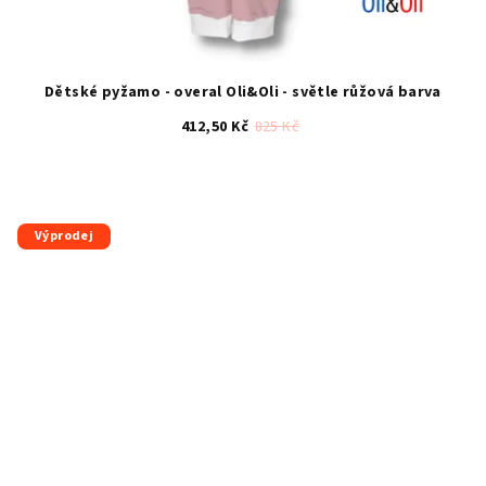
Dětské pyžamo - overal Oli&Oli - světle růžová barva
412,50 Kč
825 Kč
Průměrné
hodnocení
produktu
je
Výprodej
5,0
z
5
hvězdiček.