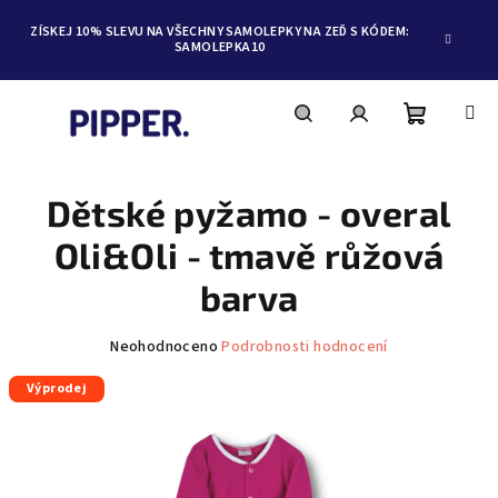
ZÍSKEJ 10% SLEVU NA VŠECHNY SAMOLEPKY NA ZEĎ S KÓDEM:
SAMOLEPKA10
Nákupní
Hledat
Přihlášení
Přejít
na
obsah
Dětské pyžamo - overal
košík
Oli&Oli - tmavě růžová
barva
Průměrné
Neohodnoceno
Podrobnosti hodnocení
hodnocení
Výprodej
produktu
je
0,0
z
5