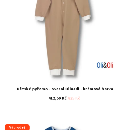
Dětské pyžamo - overal Oli&Oli - krémová barva
412,50 Kč
825 Kč
Výprodej