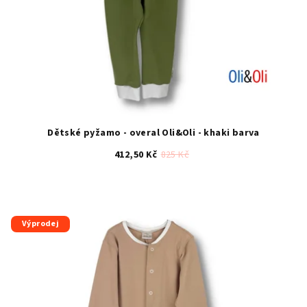
Dětské pyžamo - overal Oli&Oli - khaki barva
412,50 Kč
825 Kč
Průměrné
hodnocení
produktu
je
Výprodej
5,0
z
5
hvězdiček.