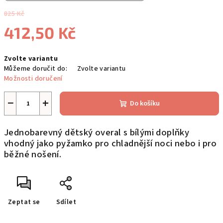
825 Kč
412,50 Kč
Měrná
Zvolte variantu
cena:
Můžeme doručit do:
Zvolte variantu
Možnosti doručení
−
+
Do košíku
Jednobarevný dětský overal s bílými doplňky
vhodný jako pyžamko pro chladnější noci nebo i pro
běžné nošení.
Zeptat se
Sdílet