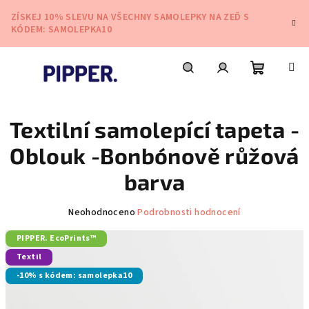
Přejít
ZÍSKEJ 10% SLEVU NA VŠECHNY SAMOLEPKY NA ZEĎ S
na
KÓDEM: SAMOLEPKA10
obsah
Nákupní
Hledat
Přihlášení
Textilní samolepící tapeta -
košík
Oblouk -Bonbónově růžová
barva
Průměrné
Neohodnoceno
Podrobnosti hodnocení
hodnocení
PIPPER. EcoPrints™
produktu
je
Textil
0,0
-10% s kódem: samolepka10
z
5
hvězdiček.