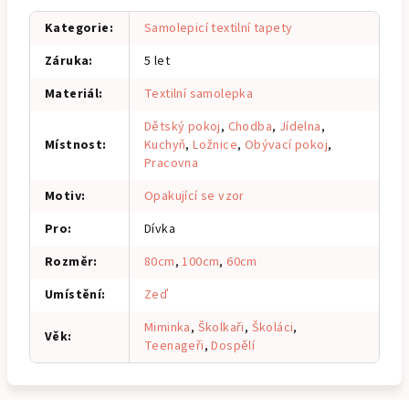
Kategorie
:
Samolepicí textilní tapety
Záruka
:
5 let
Materiál
:
Textilní samolepka
Dětský pokoj
,
Chodba
,
Jídelna
,
Místnost
:
Kuchyň
,
Ložnice
,
Obývací pokoj
,
Pracovna
Motiv
:
Opakující se vzor
Pro
:
Dívka
Rozměr
:
80cm
,
100cm
,
60cm
Umístění
:
Zeď
Miminka
,
Školkaři
,
Školáci
,
Věk
:
Teenageři
,
Dospělí