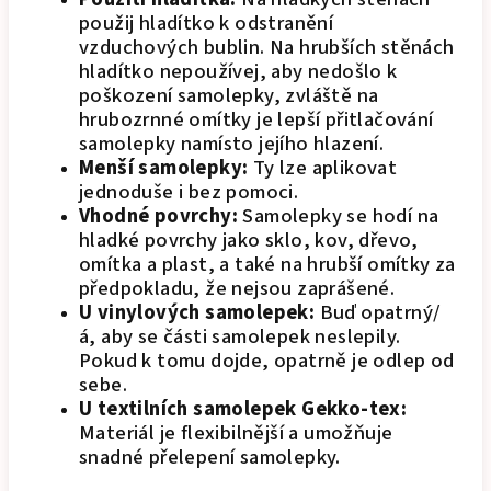
použij hladítko k odstranění
vzduchových bublin. Na hrubších stěnách
hladítko nepoužívej, aby nedošlo k
poškození samolepky, zvláště na
hrubozrnné omítky je lepší přitlačování
samolepky namísto jejího hlazení.
Menší samolepky:
Ty lze aplikovat
jednoduše i bez pomoci.
Vhodné povrchy:
Samolepky se hodí na
hladké povrchy jako sklo, kov, dřevo,
omítka a plast, a také na hrubší omítky za
předpokladu, že nejsou zaprášené.
U vinylových samolepek:
Buď opatrný/
á, aby se části samolepek neslepily.
Pokud k tomu dojde, opatrně je odlep od
sebe.
U textilních samolepek Gekko-tex:
Materiál je flexibilnější a umožňuje
snadné přelepení samolepky.