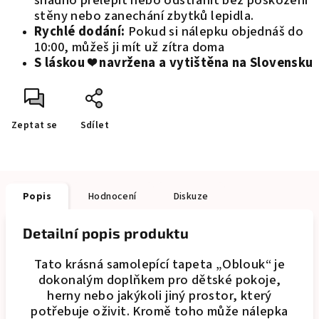
snadno přelepit nebo odstranit bez poškození
stěny nebo zanechání zbytků lepidla.
Rychlé dodání:
Pokud si nálepku objednáš do
10:00, můžeš ji mít už zítra doma
S láskou ❤️ navržena a vytištěna na Slovensku
Zeptat se
Sdílet
Popis
Hodnocení
Diskuze
Detailní popis produktu
Tato krásná samolepící tapeta „Oblouk“ je
dokonalým doplňkem pro dětské pokoje,
herny nebo jakýkoli jiný prostor, který
potřebuje oživit. Kromě toho může nálepka