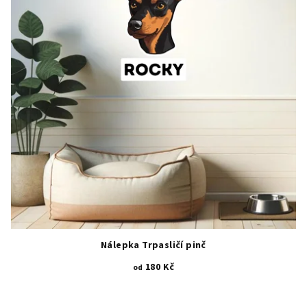
Nálepka Trpasličí pinč
180 Kč
od