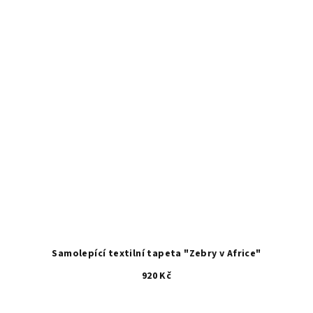
Samolepící textilní tapeta "Zebry v Africe"
920 Kč