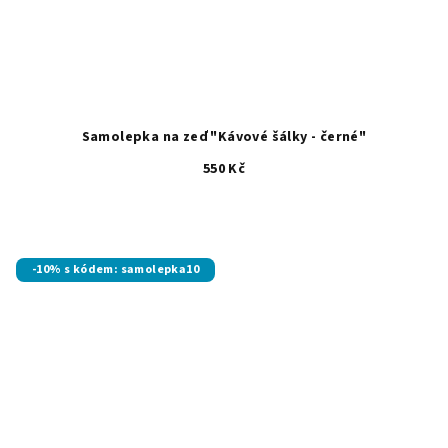
Samolepka na zeď "Kávové šálky - černé"
550 Kč
-10% s kódem: samolepka10