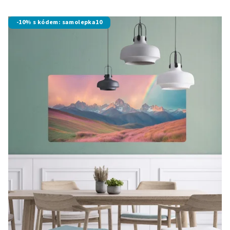
-10% s kódem: samolepka10