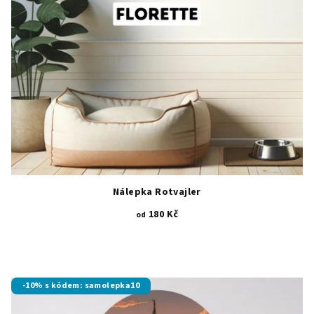
Nálepka Rotvajler
180 Kč
od
-10% s kódem: samolepka10