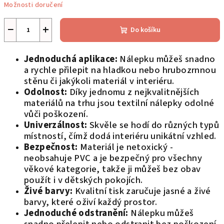
Možnosti doručení
−
+
Do košíku
Jednoduchá aplikace:
Nálepku můžeš snadno
a rychle přilepit na hladkou nebo hrubozrnnou
stěnu či jakýkoli materiál v interiéru.
Odolnost:
Díky jednomu z nejkvalitnějších
materiálů na trhu jsou textilní nálepky odolné
vůči poškození.
Univerzálnost:
Skvěle se hodí do různých typů
místností, čímž dodá interiéru unikátní vzhled.
Bezpečnost:
Materiál je netoxický -
neobsahuje PVC a je bezpečný pro všechny
věkové kategorie, takže ji můžeš bez obav
použít i v dětských pokojích.
Živé barvy:
Kvalitní tisk zaručuje jasné a živé
barvy, které oživí každý prostor.
Jednoduché odstranění:
Nálepku můžeš