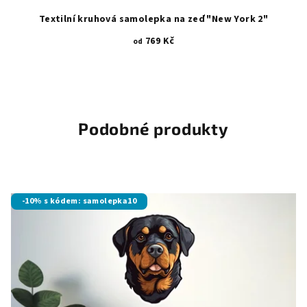
Textilní kruhová samolepka na zeď "New York 2"
769 Kč
od
Podobné produkty
-10% s kódem: samolepka10