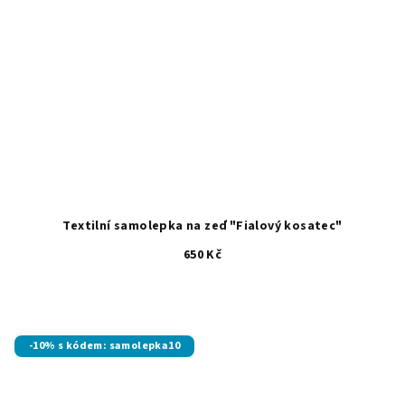
Textilní samolepka na zeď "Fialový kosatec"
650 Kč
-10% s kódem: samolepka10