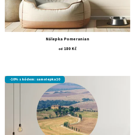
Nálepka Pomeranian
180 Kč
od
-10% s kódem: samolepka10