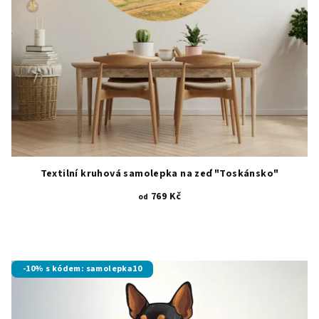
Textilní kruhová samolepka na zeď "Toskánsko"
769 Kč
od
-10% s kódem: samolepka10