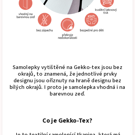
Samolepky vytištěné na Gekko-tex jsou bez
okrajů, to znamená, že jednotlivé prvky
designu jsou oříznuty na hraně designu bez
bílých okrajů. I proto je samolepka vhodná i na
barevnou zeď.
Co je Gekko-Tex?
Je to textilní samolepící tkanina, která má