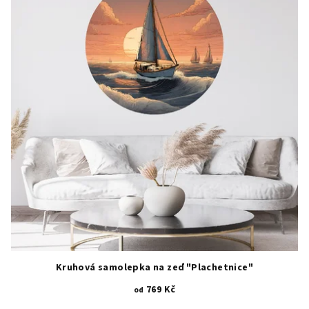
Kruhová samolepka na zeď "Plachetnice"
769 Kč
od