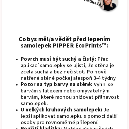
Co bys měl/a vědět před lepením
samolepek PIPPER EcoPrints™:
Povrch musí být suchý a čistý:
Před
aplikací samolepky se ujistí, že stěna je
zcela suchá a bez nečistot. Po nově
natřené stěně počkej alespoň 3-4 týdny.
Pozor na typ barvy na stěně:
Vyhni se
barvám s latexem nebo omyvatelným
barvám, které mohou snižovat přilnavost
samolepek.
U velkých kruhových samolepek:
Je
lepší aplikovat samolepku s pomocí další
osoby pro rovnoměrné přilepení.
Použití hladítka:
Na hladkých stěnách