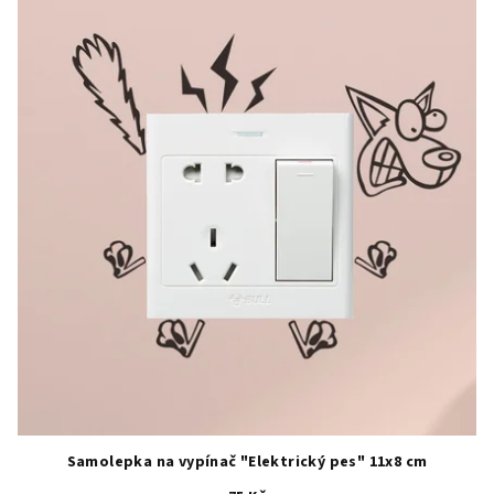
4,7
z
5
hvězdiček.
Samolepka na vypínač "Elektrický pes" 11x8 cm