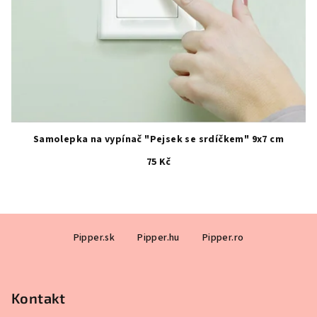
Samolepka na vypínač "Pejsek se srdíčkem" 9x7 cm
75 Kč
Z
Pipper.sk
Pipper.hu
Pipper.ro
á
p
a
Kontakt
t