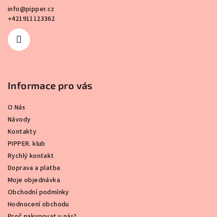
í
info
@
pipper.cz
+421911123362
Informace pro vás
O Nás
Návody
Kontakty
PIPPER. klub
Rychlý kontakt
Doprava a platba
Moje objednávka
Obchodní podmínky
Hodnocení obchodu
Proč nakupovat u nás?