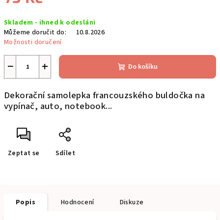
Měrná
Skladem - ihned k odesláni
cena:
Můžeme doručit do:
10.8.2026
Možnosti doručení
−
+
Do košíku
Dekorační samolepka francouzského buldočka na
vypínač, auto, notebook...
Zeptat se
Sdílet
Popis
Hodnocení
Diskuze