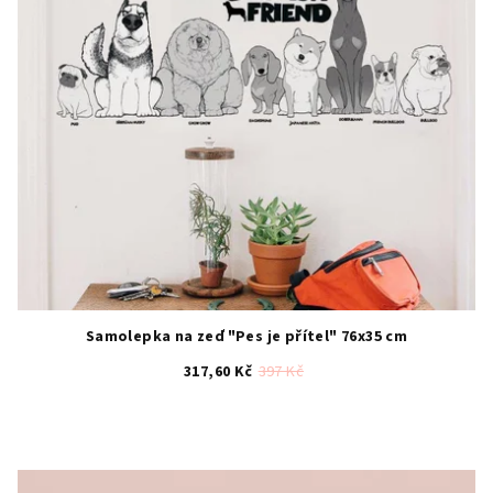
Samolepka na zeď "Pes je přítel" 76x35 cm
317,60 Kč
397 Kč
Průměrné
hodnocení
produktu
je