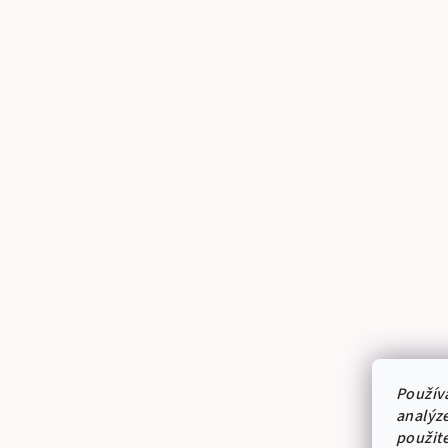
Použív
analýze
použit