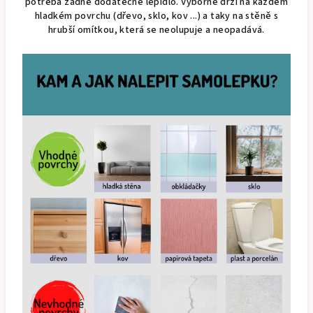
potřeba žádné dodatečné lepidlo. Výborně drží na každém
hladkém povrchu (dřevo, sklo, kov ...) a taky na stěně s
hrubší omítkou, která se neolupuje a neopadává.