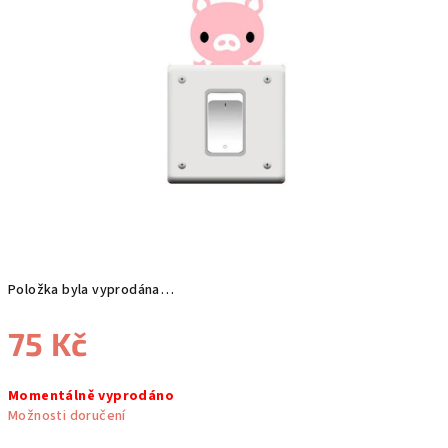
Položka byla vyprodána…
75 Kč
Měrná
Momentálně vyprodáno
cena:
Možnosti doručení