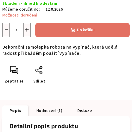
Skladem - ihned k odesláni
cena:
Můžeme doručit do:
12.8.2026
Možnosti doručení
−
+
Do košíku
Dekorační samolepka robota na vypínač, která udělá
radost při každém použití vypínače.
Zeptat se
Sdílet
Popis
Hodnocení (1)
Diskuze
Detailní popis produktu