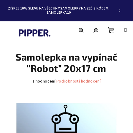
ZÍSKEJ 10% SLEVU NA VŠECHNY SAMOLEPKY NA ZEĎ S KÓDEM:
SAMOLEPKA10
Nákupní
Hledat
Přihlášení
Přejít
na
obsah
Samolepka na vypínač
košík
"Robot" 20x17 cm
Průměrné
1 hodnocení
Podrobnosti hodnocení
hodnocení
produktu
je
5,0
z
5
hvězdiček.