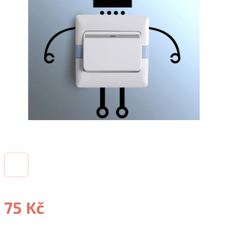
75 Kč
Měrná