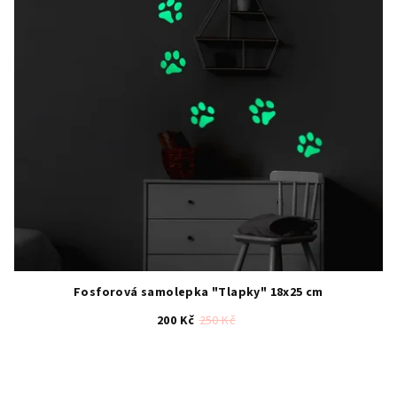
Fosforová samolepka "Tlapky" 18x25 cm
200 Kč
250 Kč
Průměrné
hodnocení
produktu