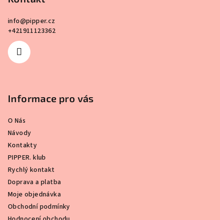
t
í
info
@
pipper.cz
+421911123362
Informace pro vás
O Nás
Návody
Kontakty
PIPPER. klub
Rychlý kontakt
Doprava a platba
Moje objednávka
Obchodní podmínky
Hodnocení obchodu