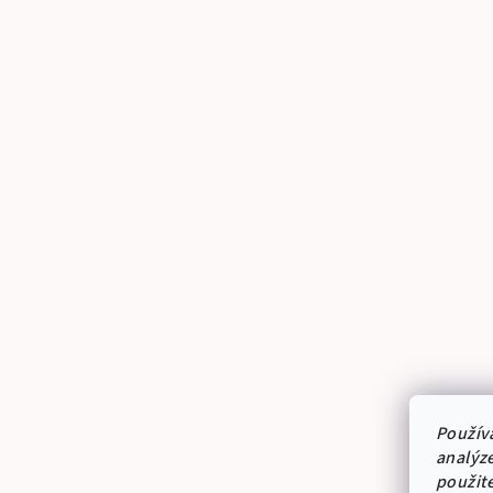
Použív
analýze
použit