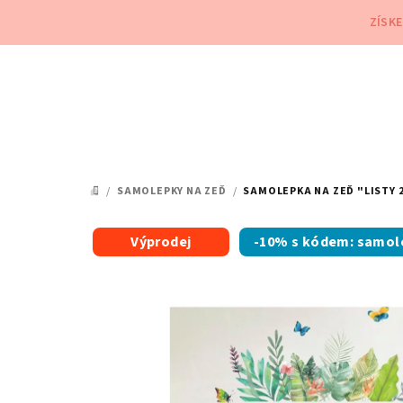
Přejít
ZÍSK
na
obsah
/
SAMOLEPKY NA ZEĎ
/
SAMOLEPKA NA ZEĎ "LISTY 
DOMŮ
Výprodej
-10% s kódem: samol