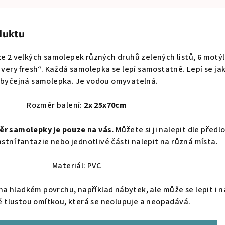
duktu
e 2 velkých samolepek různých druhů zelených listů, 6 motýl
s very fresh“. Každá samolepka se lepí samostatně. Lepí se ja
byčejná samolepka. Je vodou omyvatelná.
Rozměr balení:
2x 25x70cm
měr samolepky je pouze na vás.
Můžete si ji nalepit dle předl
lastní fantazie nebo jednotlivé části nalepit na různá místa.
Materiál: PVC
na hladkém povrchu, například nábytek, ale může se lepit i n
ě tlustou omítkou, která se neolupuje a neopadává.