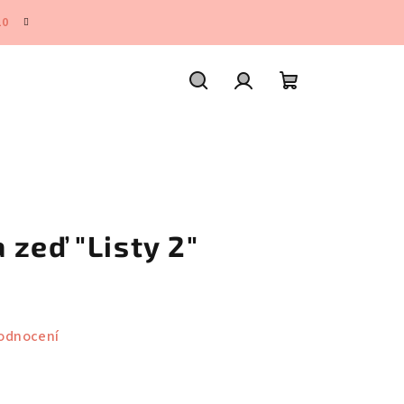
10
Hledat
Přihlášení
Nákupní
košík
zeď "Listy 2"
odnocení