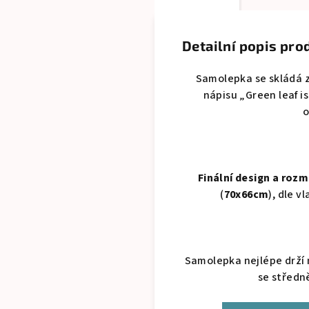
Detailní popis pro
Samolepka se skládá z
nápisu „Green leaf i
o
Finální design a roz
(
70x66cm
), dle v
Samolepka nejlépe drží 
se středn