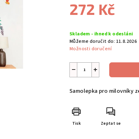
272 Kč
0,0
z
5
Měrná
hvězdiček.
cena:
Skladem - ihned k odesláni
Můžeme doručit do:
11.8.2026
Možnosti doručení
−
+
Samolepka pro milovníky z
Tisk
Zeptat se