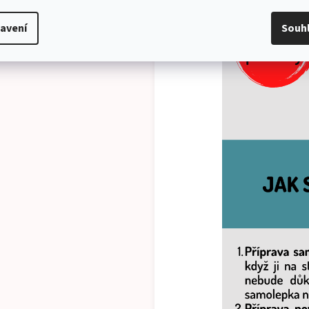
avení
Souh