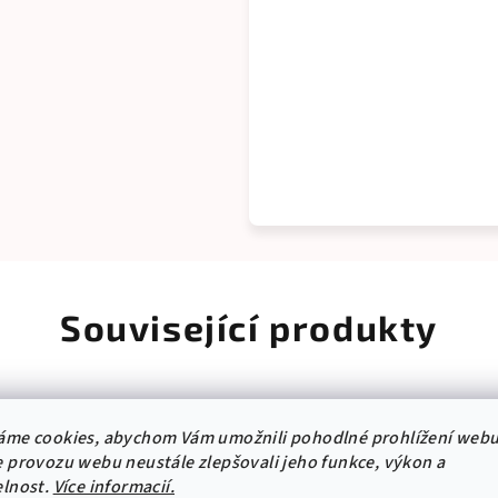
Související produkty
áme cookies, abychom Vám umožnili pohodlné prohlížení webu
odej
Výprodej
 provozu webu neustále zlepšovali jeho funkce, výkon a
elnost.
Více informacií.
 s kódem: samolepka10
-10% s kódem: samolepk