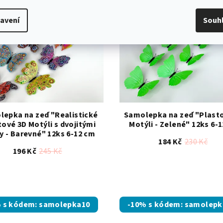
avení
Souh
epka na zeď "Realistické
Samolepka na zeď "Plast
tové 3D Motýli s dvojitými
Motýli - Zelené" 12ks 6-
ly - Barevné" 12ks 6-12 cm
184 Kč
230 Kč
196 Kč
245 Kč
Průměrné
hodnocení
produktu
je
 s kódem: samolepka10
-10% s kódem: samolepk
5,0
z