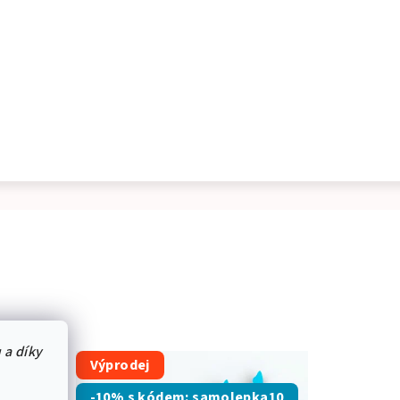
 a díky
Výprodej
a10
-10% s kódem: samolepka10