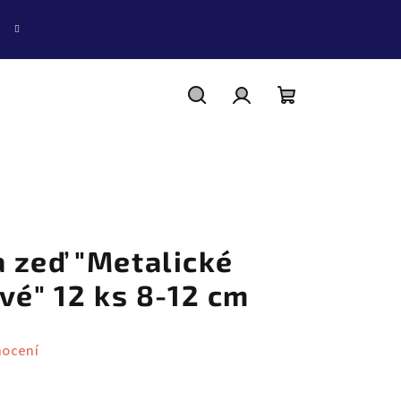
Hledat
Přihlášení
Nákupní
košík
 zeď "Metalické
vé" 12 ks 8-12 cm
nocení