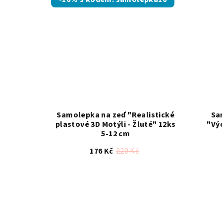
z
5
hvězdiček.
Samolepka na zeď "Realistické
Sa
plastové 3D Motýli - Žluté" 12ks
"Vý
5-12 cm
176 Kč
220 Kč
Průměrné
hodnocení
produktu
je
4,5