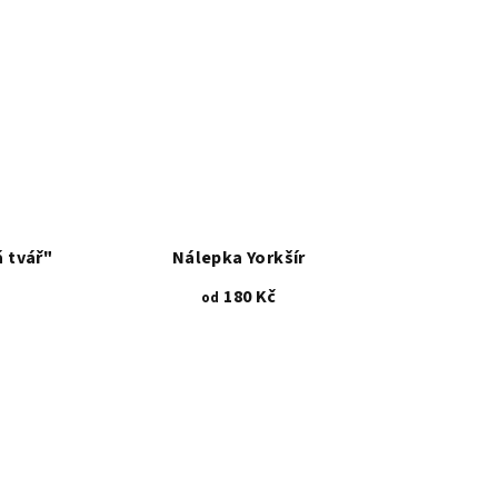
5
.
hvězdiček.
 tvář"
Nálepka Yorkšír
180 Kč
od