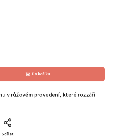
Do košíku
nu v růžovém provedení, které rozzáří
Sdílet