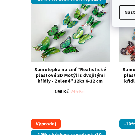
Nast
Samolepka na zeď "Realistické
Samol
plastové 3D Motýli s dvojitými
plas
křídly - Zelené" 12ks 6-12 cm
kříd
196 Kč
245 Kč
Průměrné
hodnocení
produktu
Výprodej
-10%
je
5,0
-10% s kódem: samolepka10