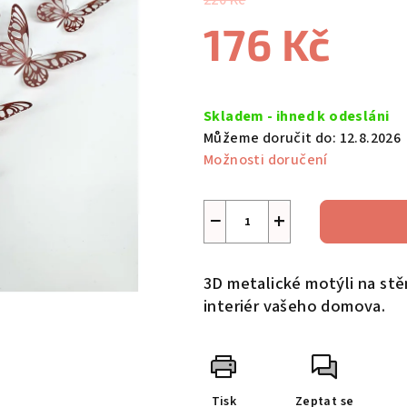
220 Kč
je
176 Kč
5,0
z
5
Měrná
hvězdiček.
cena:
Skladem - ihned k odesláni
Můžeme doručit do:
12.8.2026
Možnosti doručení
−
+
3D metalické motýli na stě
interiér vašeho domova.
Tisk
Zeptat se