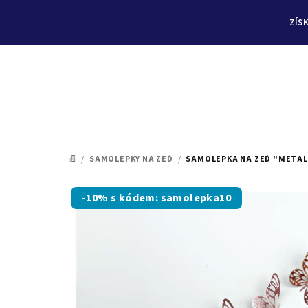
ZÍS
Přejít
na
/
SAMOLEPKY NA ZEĎ
/
SAMOLEPKA NA ZEĎ "METALIC
DOMŮ
obsah
-10% s kódem: samolepka10