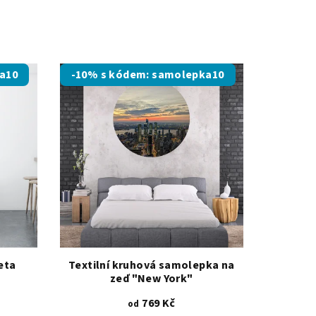
.
a10
-10% s kódem: samolepka10
eta
Textilní kruhová samolepka na
zeď "New York"
769 Kč
od