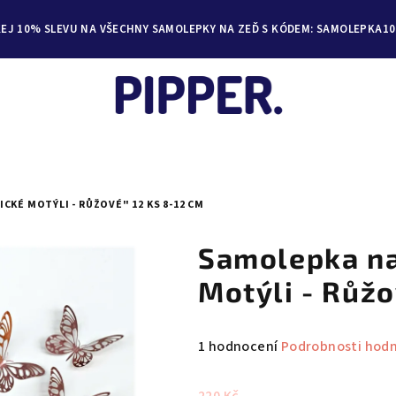
KEJ 10% SLEVU NA VŠECHNY SAMOLEPKY NA ZEĎ S KÓDEM: SAMOLEPKA10
KÉ MOTÝLI - RŮŽOVÉ" 12 KS 8-12 CM
Samolepka na
Motýli - Růžo
Průměrné
1 hodnocení
Podrobnosti hod
hodnocení
produktu