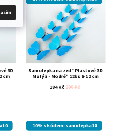
lasím
ové 3D
Samolepka na zeď "Plastové 3D
12 cm
Motýli - Modré" 12ks 6-12 cm
184 Kč
230 Kč
Průměrné
hodnocení
produktu
je
a10
-10% s kódem: samolepka10
5,0
z