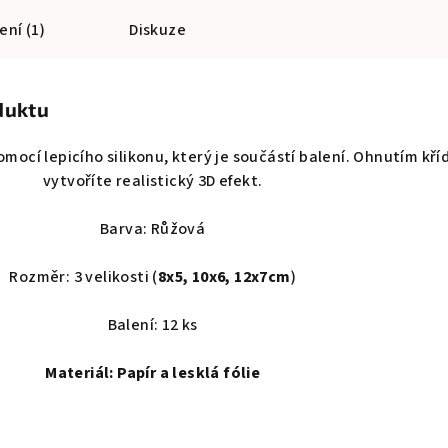
ní (1)
Diskuze
duktu
ocí lepicího silikonu, který je součástí balení. Ohnutím kří
vytvoříte realistický 3D efekt.
Barva: Růžová
Rozměr: 3 velikosti (
8x5, 10x6, 12x7cm
)
Balení: 12 ks
Materiál: Papír a lesklá fólie