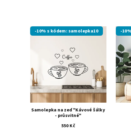
z
5
hvězdiček.
-10% s kódem: samolepka10
-10%
Samolepka na zeď "Kávové šálky
- průsvitné"
550 Kč