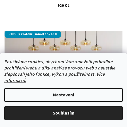
920 Kč
-10% s kódem: samolepka10
Používáme cookies, abychom Vám umožnili pohodlné
prohlížení webu a díky analýze provozu webu neustále
zlepšovali jeho funkce, výkon a použitelnost.
Více
informacií.
Nastavení
Souhlasím