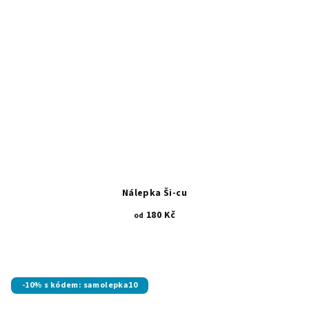
Nálepka Ši-cu
180 Kč
od
-10% s kódem: samolepka10