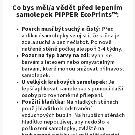
Co bys měl/a vědět před lepením
samolepek PIPPER EcoPrints™:
Povrch musí být suchý a čistý:
Před
aplikací samolepky se ujisti, že stěna je
zcela suchá a bez nečistot. Po nově
natřené stěně počkej alespoň 3-4 týdny.
Pozor na typ barvy na zdi:
Vyhni se
barvám s latexem nebo omyvatelným
barvám, které mohou snižovat přilnavost
samolepek.
U velkých kruhových samolepek:
Je
lepší aplikovat samolepku s pomocí další
osoby pro rovnoměrné přilepení.
Použití hladítka:
Na hladkých stěnách
použij hladítko k odstranění
vzduchových bublin. Na hrubších stěnách
hladítko nepoužívej, aby nedošlo k
poškození samolepky, zvláště na