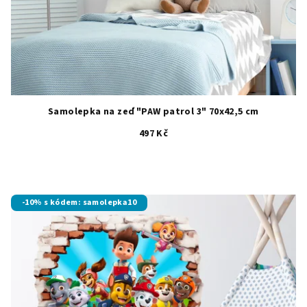
Samolepka na zeď "PAW patrol 3" 70x42,5 cm
497 Kč
Průměrné
hodnocení
produktu
je
-10% s kódem: samolepka10
5,0
z
5
hvězdiček.