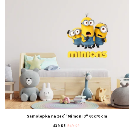
5
hvězdiček.
Samolepka na zeď "Mimoni 3" 60x70 cm
439 Kč
549 Kč