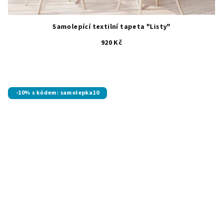
Samolepící textilní tapeta "Listy"
920 Kč
-10% s kódem: samolepka10