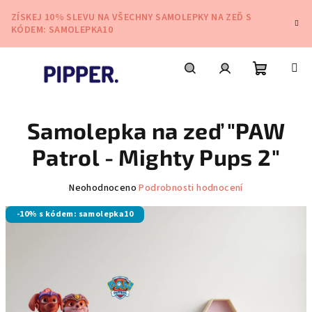
Přejít
ZÍSKEJ 10% SLEVU NA VŠECHNY SAMOLEPKY NA ZEĎ S
na
KÓDEM: SAMOLEPKA10
obsah
Nákupní
Hledat
Přihlášení
Samolepka na zeď "PAW
košík
Patrol - Mighty Pups 2"
Průměrné
Neohodnoceno
Podrobnosti hodnocení
hodnocení
-10% s kódem: samolepka10
produktu
je
0,0
z
5
hvězdiček.