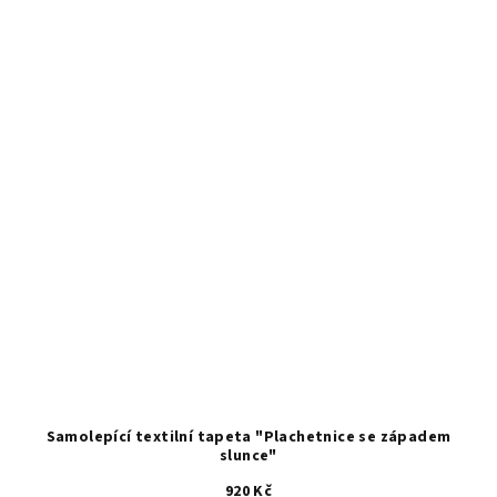
Samolepící textilní tapeta "Plachetnice se západem
slunce"
920 Kč