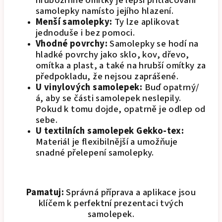
hrubozrnné omítky je lepší přitlačování
samolepky namísto jejího hlazení.
Menší samolepky:
Ty lze aplikovat
jednoduše i bez pomoci.
Vhodné povrchy:
Samolepky se hodí na
hladké povrchy jako sklo, kov, dřevo,
omítka a plast, a také na hrubší omítky za
předpokladu, že nejsou zaprášené.
U vinylových samolepek:
Buď opatrný/
á, aby se části samolepek neslepily.
Pokud k tomu dojde, opatrně je odlep od
sebe.
U textilních samolepek Gekko-tex:
Materiál je flexibilnější a umožňuje
snadné přelepení samolepky.
Pamatuj:
Správná příprava a aplikace jsou
klíčem k perfektní prezentaci tvých
samolepek.