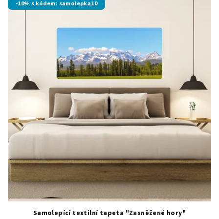
-10% s kódem: samolepka10
Samolepící textilní tapeta "Zasněžené hory"