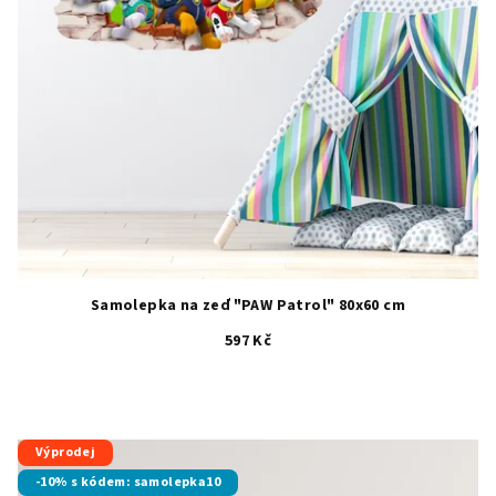
Samolepka na zeď "PAW Patrol" 80x60 cm
597 Kč
Průměrné
hodnocení
produktu
je
Výprodej
4,6
-10% s kódem: samolepka10
z