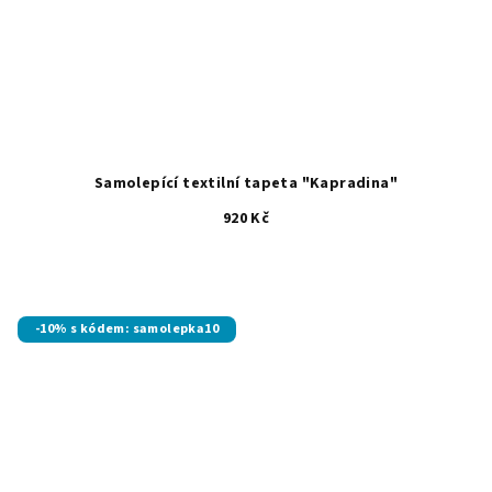
Samolepící textilní tapeta "Kapradina"
920 Kč
-10% s kódem: samolepka10