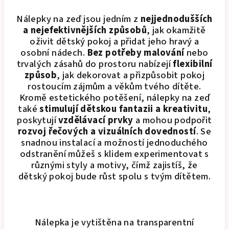
Nálepky na zeď jsou jedním z
nejjednodušších
a nejefektivnějších způsobů
, jak okamžitě
oživit dětský pokoj a přidat jeho hravý a
osobní nádech.
Bez potřeby malování
nebo
trvalých zásahů do prostoru nabízejí
flexibilní
způsob
, jak dekorovat a přizpůsobit pokoj
rostoucím zájmům a věkům tvého dítěte.
Kromě estetického potěšení, nálepky na zeď
také
stimulují dětskou fantazii a kreativitu
,
poskytují
vzdělávací prvky
a mohou podpořit
rozvoj řečových a vizuálních dovedností
. Se
snadnou instalací a možností jednoduchého
odstranění můžeš s klidem experimentovat s
různými styly a motivy, čímž zajistíš, že
dětský pokoj bude růst spolu s tvým dítětem.
Nálepka je vytištěna na transparentní