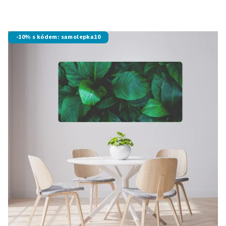
Průměrné
hodnocení
produktu
je
-10% s kódem: samolepka10
4,6
z
5
hvězdiček.