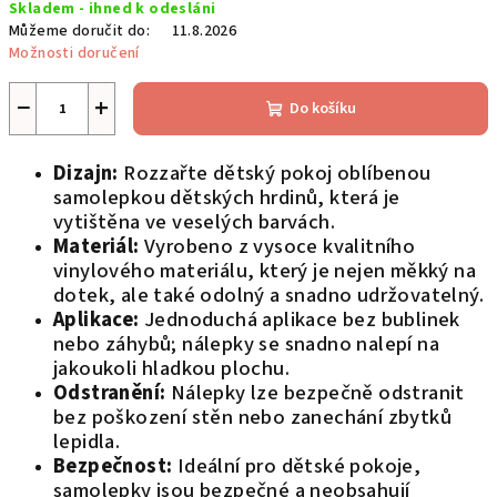
Skladem - ihned k odesláni
cena:
Můžeme doručit do:
11.8.2026
Možnosti doručení
−
+
Do košíku
Dizajn:
Rozzařte dětský pokoj oblíbenou
samolepkou dětských hrdinů, která je
vytištěna ve veselých barvách.
Materiál:
Vyrobeno z vysoce kvalitního
vinylového materiálu, který je nejen měkký na
dotek, ale také odolný a snadno udržovatelný.
Aplikace:
Jednoduchá aplikace bez bublinek
nebo záhybů; nálepky se snadno nalepí na
jakoukoli hladkou plochu.
Odstranění:
Nálepky lze bezpečně odstranit
bez poškození stěn nebo zanechání zbytků
lepidla.
Bezpečnost:
Ideální pro dětské pokoje,
samolepky jsou bezpečné a neobsahují