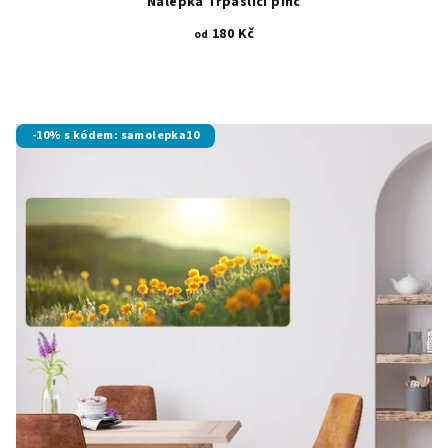
Nálepka Trpasličí pinč
180 Kč
od
-10% s kódem: samolepka10