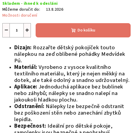
Skladem - ihned k odesláni
cena:
Můžeme doručit do:
13.8.2026
Možnosti doručení
−
+
Do košíku
Dizajn:
Rozzařte dětský pokojíček touto
nálepkou na zeď oblíbené pohádky Medvídek
Pú.
Materiál:
Vyrobeno z vysoce kvalitního
textilního materiálu, který je nejen měkký na
dotek, ale také odolný a snadno udržovatelný.
Aplikace:
Jednoduchá aplikace bez bublinek
nebo záhybů; nálepky se snadno nalepí na
jakoukoli hladkou plochu.
Odstranění:
Nálepky lze bezpečně odstranit
bez poškození stěn nebo zanechání zbytků
lepidla.
Bezpečnost:
Ideální pro dětské pokoje,
samolepky jsou bezpečné a neobsahují