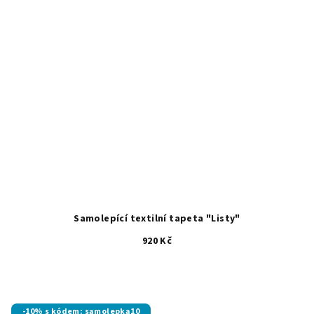
Samolepící textilní tapeta "Listy"
920 Kč
-10% s kódem: samolepka10