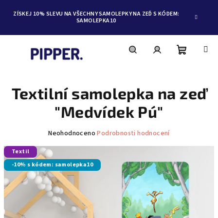
ZÍSKEJ 10% SLEVU NA VŠECHNY SAMOLEPKY NA ZEĎ S KÓDEM:
SAMOLEPKA10
Nákupní
Hledat
Přihlášení
Přejít
na
obsah
Textilní samolepka na zeď
košík
"Medvídek Pú"
Průměrné
Neohodnoceno
Podrobnosti hodnocení
hodnocení
Textil
produktu
je
-10% s kódem: samolepka10
0,0
z
5
hvězdiček.