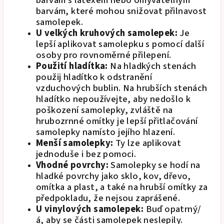
barvám s latexem nebo omyvatelným
barvám, které mohou snižovat přilnavost
samolepek.
U velkých kruhových samolepek:
Je
lepší aplikovat samolepku s pomocí další
osoby pro rovnoměrné přilepení.
Použití hladítka:
Na hladkých stenách
použij hladítko k odstranění
vzduchových bublin. Na hrubších stenách
hladítko nepoužívejte, aby nedošlo k
poškození samolepky, zvláště na
hrubozrnné omítky je lepší přitlačování
samolepky namísto jejího hlazení.
Menší samolepky:
Ty lze aplikovat
jednoduše i bez pomoci.
Vhodné povrchy:
Samolepky se hodí na
hladké povrchy jako sklo, kov, dřevo,
omítka a plast, a také na hrubší omítky za
předpokladu, že nejsou zaprášené.
U vinylových samolepek:
Buď opatrný/
á, aby se části samolepek neslepily.