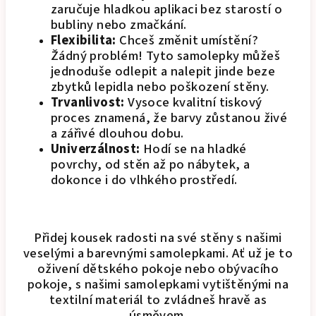
zaručuje hladkou aplikaci bez starostí o
bubliny nebo zmačkání.
Flexibilita:
Chceš změnit umístění?
Žádný problém! Tyto samolepky můžeš
jednoduše odlepit a nalepit jinde beze
zbytků lepidla nebo poškození stěny.
Trvanlivost:
Vysoce kvalitní tiskový
proces znamená, že barvy zůstanou živé
a zářivé dlouhou dobu.
Univerzálnost:
Hodí se na hladké
povrchy, od stěn až po nábytek, a
dokonce i do vlhkého prostředí.
Přidej kousek radosti na své stěny s našimi
veselými a barevnými samolepkami. Ať už je to
oživení dětského pokoje nebo obývacího
pokoje, s našimi samolepkami vytištěnými na
textilní materiál to zvládneš hravě as
úsměvem.