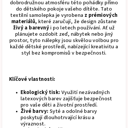
dobrodružnou atmosféru této pohádky přímo
do dětského pokoje vašeho dítěte. Tato
textilní samolepka je vyrobena
z prémiových
materiálů,
které zaručují, že design zůstane
živý a barevný
i po letech používání. Ať už
plánujete ozdobit zeď, nábytek nebo jiný
prostor, tyto nálepky jsou skvělou volbou pro
každé dětské prostředí, nabízející kreativitu a
styl bez kompromisů v bezpečnosti.
Klíčové vlastnosti:
Ekologický tisk:
Využití nezávadných
latexových barev zajišťuje bezpečnost
pro vaše děti a životní prostředí.
Živé barvy:
Syté a odolné barvy
poskytují dlouhotrvající krásu a
výraznost.