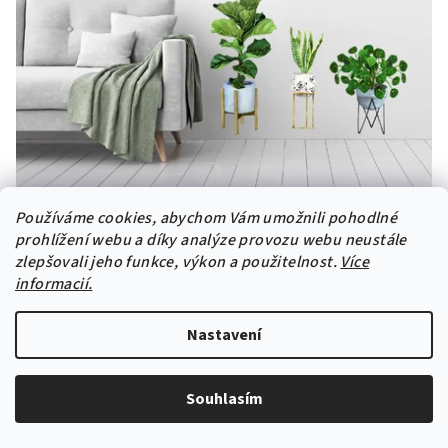
Používáme cookies, abychom Vám umožnili pohodlné
Samolepka na zeď "Rostliny v květináčích"
prohlížení webu a díky analýze provozu webu neustále
zlepšovali jeho funkce, výkon a použitelnost.
750 Kč
Více
informacií.
Průměrné
hodnocení
Nastavení
produktu
je
-10% s kódem: samolepka10
5,0
Souhlasím
z
5
hvězdiček.