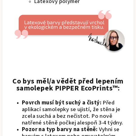
Latexový polymer
Co bys měl/a vědět před lepením
samolepek PIPPER EcoPrints™:
Povrch musí být suchý a čistý:
Před
aplikací samolepky se ujistí, že stěna je
zcela suchá a bez nečistot. Po nově
natřené stěně počkej alespoň 3-4 týdny.
Pozor na typ barvy na stěně:
Vyhni se