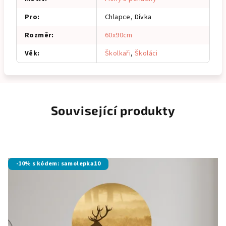
Pro
:
Chlapce, Dívka
Rozměr
:
60x90cm
Věk
:
Školkaři
,
Školáci
Související produkty
-10% s kódem: samolepka10