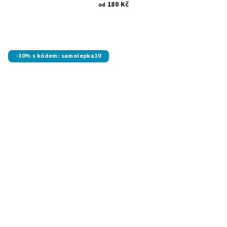
180 Kč
od
-10% s kódem: samolepka10