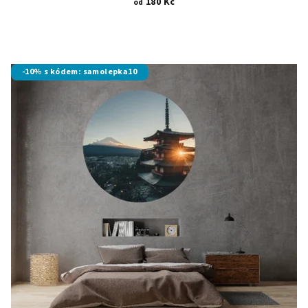
180 Kč
od
-10% s kódem: samolepka10