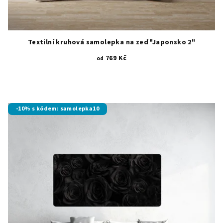
Textilní kruhová samolepka na zeď "Japonsko 2"
769 Kč
od
-10% s kódem: samolepka10