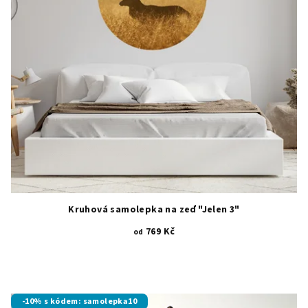
Kruhová samolepka na zeď "Jelen 3"
769 Kč
od
-10% s kódem: samolepka10