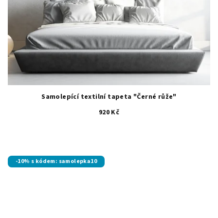
Samolepící textilní tapeta "Černé růže"
920 Kč
-10% s kódem: samolepka10