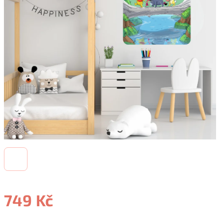
749 Kč
Měrná