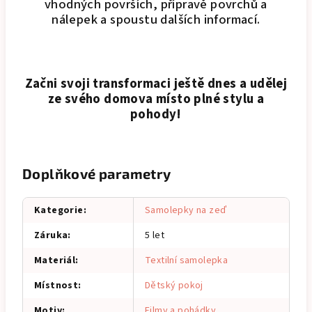
vhodných površích, přípravě povrchů a
nálepek a spoustu dalších informací.
Začni svoji transformaci ještě dnes a udělej
ze svého domova místo plné stylu a
pohody!
Doplňkové parametry
Kategorie
:
Samolepky na zeď
Záruka
:
5 let
Materiál
:
Textilní samolepka
Místnost
:
Dětský pokoj
Motiv
:
Filmy a pohádky