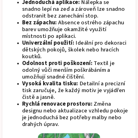
Jednoduchá aplikace:
Nálepka se
snadno lepí na zeď a zároveň lze snadno
odstranit bez zanechání stop.
Bez zápachu:
Absence ostrého zápachu
barev umožňuje okamžité využití
místnosti po aplikaci.
Univerzální použití:
Ideální pro dekoraci
dětských pokojů, školek nebo hracích
koutků.
Odolnost proti poškození:
Textil je
odolný vůči menším poškrábáním a
umožňují snadné čištění.
Vysoká kvalita tisku:
Detailní a precizní
tisk zaručuje, že každý motiv je vyjádřen
čistě a jasně.
Rychlá renovace prostoru:
Změna
designu nebo aktualizace vzhledu pokoje
je jednoduchá bez potřeby malby nebo
drahých úprav.