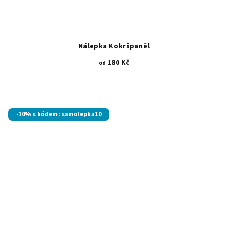
Nálepka Kokršpaněl
180 Kč
od
-10% s kódem: samolepka10