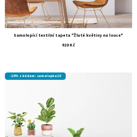
Samolepící textilní tapeta "Žluté květiny na louce"
920 Kč
-10% s kódem: samolepka10