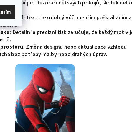
tí:
Ideální pro dekoraci dětských pokojů, školek neb
lasím
poškození:
Textil je odolný vůči menším poškrábáním a
čištění.
isku:
Detailní a precizní tisk zaručuje, že každý motiv j
asně.
 prostoru:
Změna designu nebo aktualizace vzhledu
uchá bez potřeby malby nebo drahých úprav.