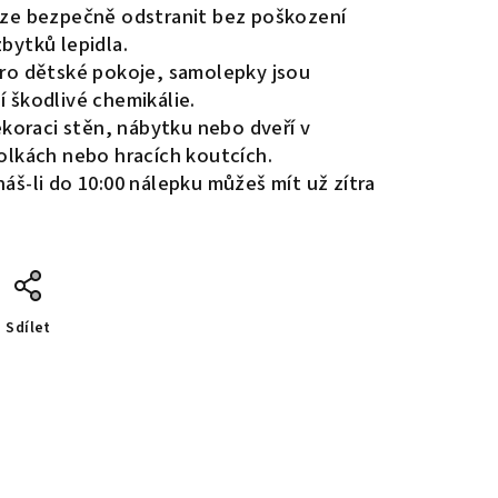
ze bezpečně odstranit bez poškození
bytků lepidla.
pro dětské pokoje, samolepky jsou
 škodlivé chemikálie.
koraci stěn, nábytku nebo dveří v
olkách nebo hracích koutcích.
áš-li do 10:00 nálepku můžeš mít už zítra
Sdílet