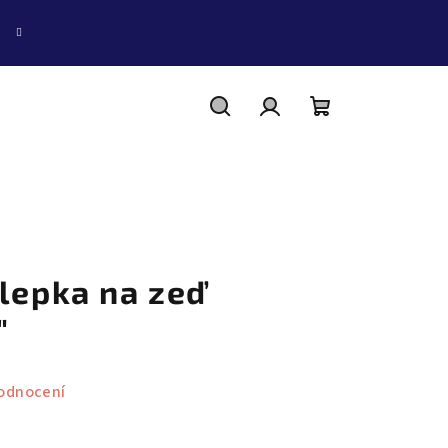
Hledat
Přihlášení
Nákupní
košík
olepka na zeď
"
odnocení