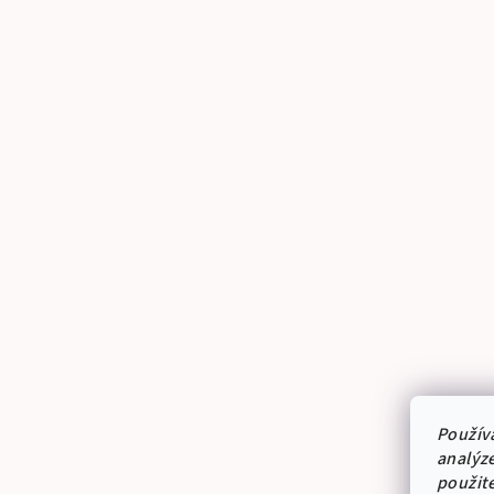
Použív
analýze
použit