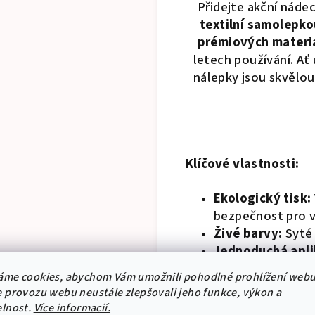
Přidejte akční náde
textilní samolepko
prémiových materi
letech používání. Ať
nálepky jsou skvělou
Klíčové vlastnosti:
Ekologický tisk:
bezpečnost pro va
Živé barvy:
Syté 
Jednoduchá apli
odstranit bez za
áme cookies, abychom Vám umožnili pohodlné prohlížení webu
Bez zápachu:
Abs
 provozu webu neustále zlepšovali jeho funkce, výkon a
místnosti po aplik
elnost.
Více informacií.