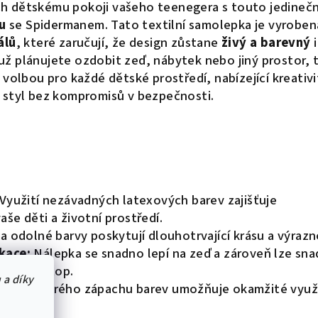
ch dětskému pokoji vašeho teenegera s touto jedineč
u
se Spidermanem. Tato textilní samolepka je vyrobe
álů
, které zaručují, že design zůstane
živý a barevný
i
 už plánujete ozdobit zeď, nábytek nebo jiný prostor, 
 volbou pro každé dětské prostředí, nabízející kreativi
styl bez kompromisů v bezpečnosti.
Využití nezávadných latexových barev zajišťuje
še děti a životní prostředí.
a odolné barvy poskytují dlouhotrvající krásu a výrazn
kace:
Nálepka se snadno lepí na zeď a zároveň lze sn
nechání stop.
 a díky
ence ostrého zápachu barev umožňuje okamžité využi
aci.