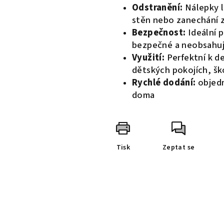
Odstranění:
Nálepky l
stěn nebo zanechání z
Bezpečnost:
Ideální 
bezpečné a neobsahují
Využití:
Perfektní k de
dětských pokojích, šk
Rychlé dodání:
objedn
doma
Tisk
Zeptat se