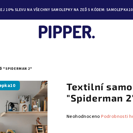
KEJ 10% SLEVU NA VŠECHNY SAMOLEPKY NA ZEĎ S KÓDEM: SAMOLEPKA10
Ď "SPIDERMAN 2"
Textilní sam
epka10
"Spiderman 2
Průměrné
Neohodnoceno
Podrobnosti h
hodnocení
produktu