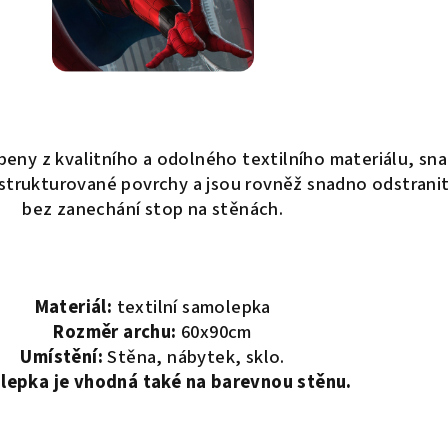
eny z kvalitního a odolného textilního materiálu, sn
 i strukturované povrchy a jsou rovněž snadno odstrani
bez zanechání stop na stěnách.
Materiál:
textilní samolepka
Rozměr archu:
60x90cm
Umístění:
Stěna, nábytek, sklo.
epka je vhodná také na barevnou stěnu.