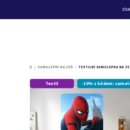
ZÍS
Přejít
na
/
SAMOLEPKY NA ZEĎ
/
TEXTILNÍ SAMOLEPKA NA ZE
DOMŮ
obsah
Textil
-10% s kódem: samol