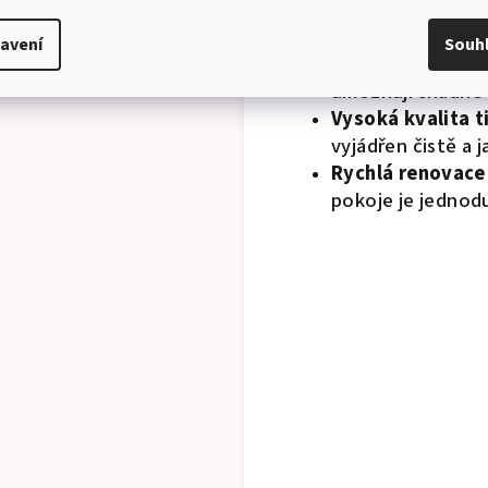
Univerzální použi
hracích koutků.
avení
Souh
Odolnost proti 
umožňují snadné 
Vysoká kvalita t
vyjádřen čistě a j
Rychlá renovace
pokoje je jednod