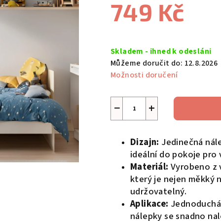
749 Kč
je
0,0
z
Měrná
5
cena:
Skladem - ihned k odesláni
hvězdiček.
Můžeme doručit do:
12.8.2026
Možnosti doručení
−
+
Dizajn:
Jedinečná nále
ideální do pokoje pro 
Materiál:
Vyrobeno z v
který je nejen měkký 
udržovatelný.
Aplikace:
Jednoduchá 
nálepky se snadno nal