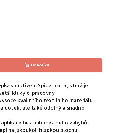
Do košíku
pka s motivem Spidermana, která je
větší kluky či pracovny.
ysoce kvalitního textilního materiálu,
na dotek, ale také odolný a snadno
aplikace bez bublinek nebo záhybů;
epí na jakoukoli hladkou plochu.