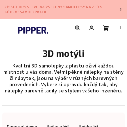
Přejít
ZÍSKEJ 10% SLEVU NA VŠECHNY SAMOLEPKY NA ZEĎ S
na
KÓDEM: SAMOLEPKA10
obsah
Nákupní
Hledat
Přihlášení
3D motýli
košík
Kvalitní 3D samolepky z plastu oživí každou
místnost u vás doma. Velmi pěkné nálepky na stěny
či nábytek, jsou na výběr v různých barevných
provedeních. Vybere si opravdu každý tak, aby
nálepky barevně ladily se stylem vašeho inzeriéru.
Ř
a
Doporučujeme
Nejlevnější
Nejdražší