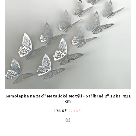
Samolepka na zeď "Metalické Motýli - Stříbrné 2" 12 ks 7x11
cm
176 Kč
220 Kč
Průměrné
(1)
hodnocení
produktu