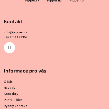
Pipper.sk
Pipper.hu
Pipper.ro
á
v
ý
p
p
a
i
Kontakt
t
s
í
u
info
@
pipper.cz
+421911123362
Informace pro vás
O Nás
Návody
Kontakty
PIPPER. klub
Rychlý kontakt