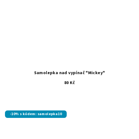
Samolepka nad vypínač "Mickey"
80 Kč
-10% s kódem: samolepka10