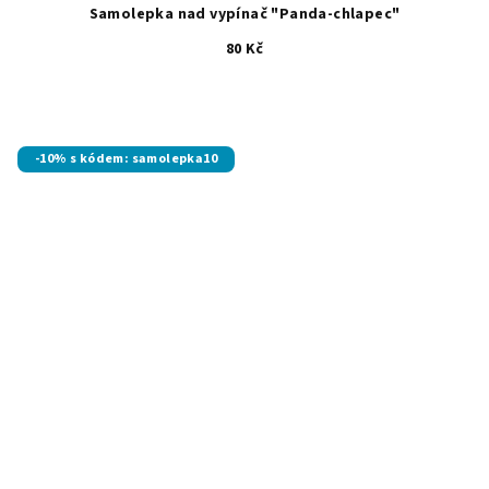
Samolepka nad vypínač "Panda-chlapec"
80 Kč
-10% s kódem: samolepka10