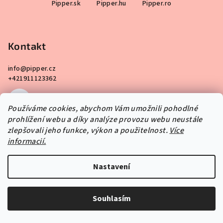
Pipper.sk
Pipper.hu
Pipper.ro
á
v
ý
p
p
a
i
Kontakt
t
s
í
u
info
@
pipper.cz
+421911123362
Používáme cookies, abychom Vám umožnili pohodlné
prohlížení webu a díky analýze provozu webu neustále
zlepšovali jeho funkce, výkon a použitelnost.
Více
informacií.
Informace pro vás
Nastavení
O Nás
Návody
Kontakty
Souhlasím
PIPPER. klub
Rychlý kontakt