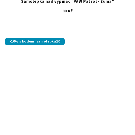
Samolepka nad vypínač "PAW Patrol - Zuma"
80 Kč
-10% s kódem: samolepka10