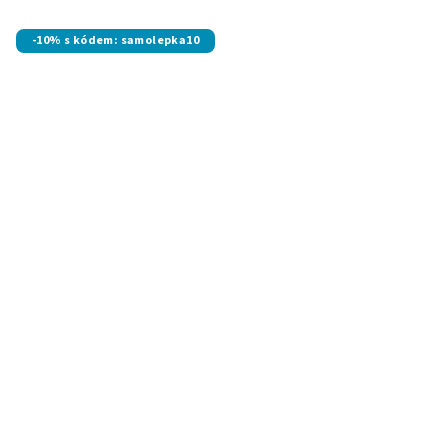
-10% s kódem: samolepka10