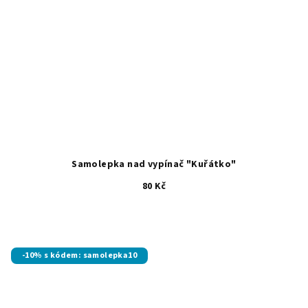
Samolepka nad vypínač "Kuřátko"
80 Kč
-10% s kódem: samolepka10