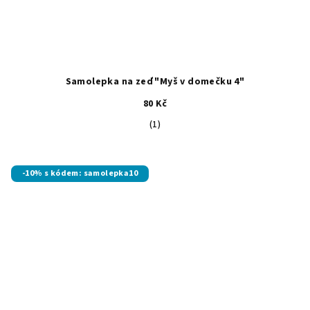
Samolepka na zeď "Myš v domečku 4"
80 Kč
Průměrné
(1)
hodnocení
produktu
je
-10% s kódem: samolepka10
5,0
z
5
hvězdiček.