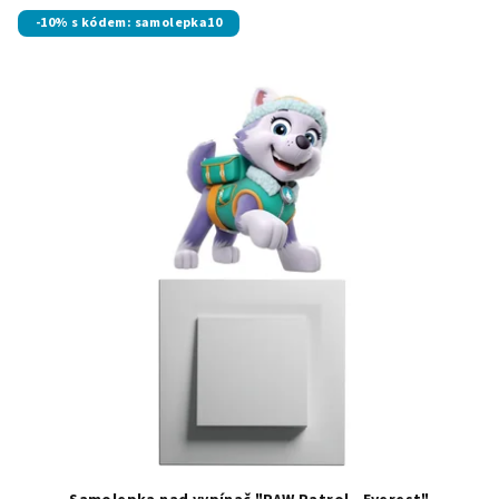
-10% s kódem: samolepka10