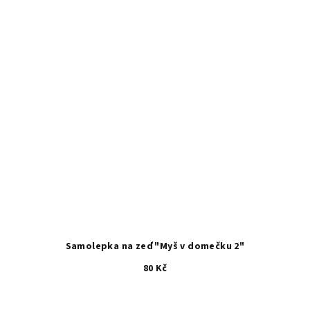
Samolepka na zeď "Myš v domečku 2"
80 Kč