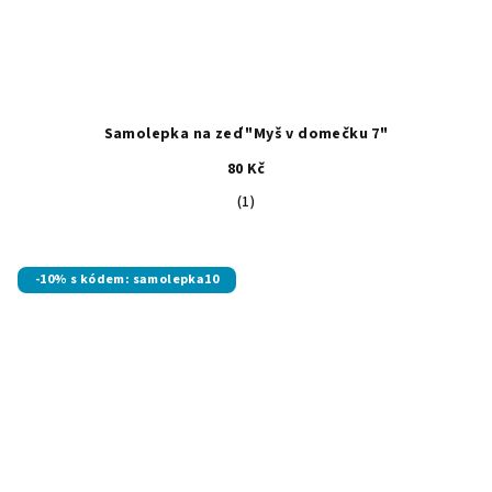
Samolepka na zeď "Myš v domečku 7"
80 Kč
Průměrné
(1)
hodnocení
produktu
je
-10% s kódem: samolepka10
5,0
z
5
hvězdiček.