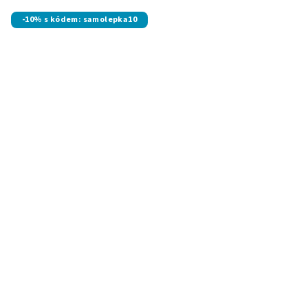
-10% s kódem: samolepka10