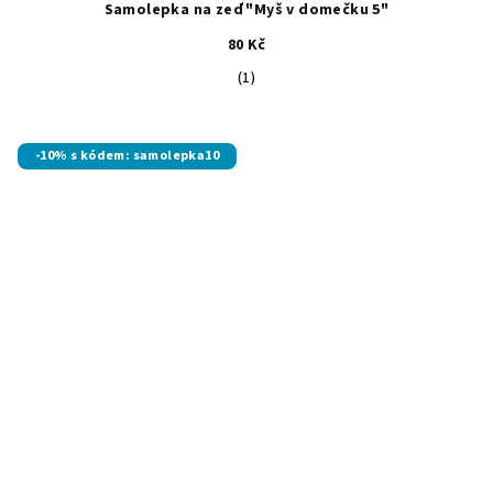
Samolepka na zeď "Myš v domečku 5"
80 Kč
Průměrné
(1)
hodnocení
produktu
je
-10% s kódem: samolepka10
5,0
z
5
hvězdiček.