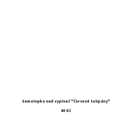
Samolepka nad vypínač "Červené tulipány"
80 Kč