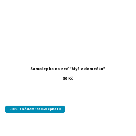
Samolepka na zeď "Myš v domečku"
80 Kč
-10% s kódem: samolepka10