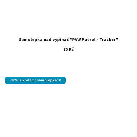
Samolepka nad vypínač "PAW Patrol - Tracker"
80 Kč
-10% s kódem: samolepka10