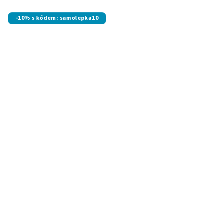
-10% s kódem: samolepka10