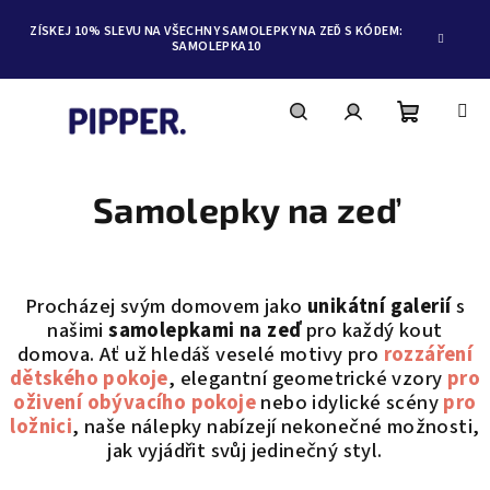
ZÍSKEJ 10% SLEVU NA VŠECHNY SAMOLEPKY NA ZEĎ S KÓDEM:
SAMOLEPKA10
Nákupní
Hledat
Přihlášení
Přejít
na
obsah
Samolepky na zeď
košík
Procházej svým domovem jako
unikátní galerií
s
našimi
samolepkami na zeď
pro každý kout
domova. Ať už hledáš veselé motivy pro
rozzáření
dětského pokoje
, elegantní geometrické vzory
pro
oživení obývacího pokoje
nebo idylické scény
pro
ložnici
, naše nálepky nabízejí nekonečné možnosti,
jak vyjádřit svůj jedinečný styl.