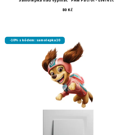
Samolepka nad vypínač "PAW Patrol - Everest"
80 Kč
-10% s kódem: samolepka10