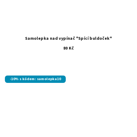
Samolepka nad vypínač "Spící buldoček"
80 Kč
-10% s kódem: samolepka10