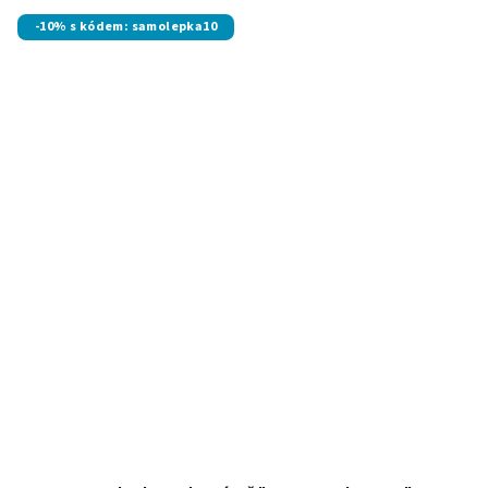
-10% s kódem: samolepka10