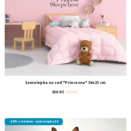
Samolepka na zeď "Princezna" 36x23 cm
256 Kč
320 Kč
-10% s kódem: samolepka10