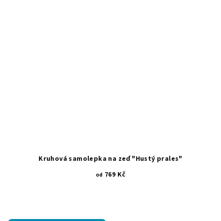
Kruhová samolepka na zeď "Hustý prales"
769 Kč
od