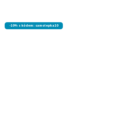
-10% s kódem: samolepka10