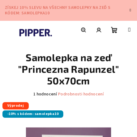
Přejít
ZÍSKEJ 10% SLEVU NA VŠECHNY SAMOLEPKY NA ZEĎ S
na
KÓDEM: SAMOLEPKA10
obsah
Nákupní
Hledat
Přihlášení
Samolepka na zeď
košík
"Princezna Rapunzel"
50x70cm
Průměrné
1 hodnocení
Podrobnosti hodnocení
hodnocení
Výprodej
produktu
je
-10% s kódem: samolepka10
5,0
z
5
hvězdiček.