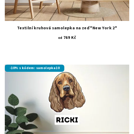
Textilní kruhová samolepka na zeď "New York 2"
769 Kč
od
-10% s kódem: samolepka10