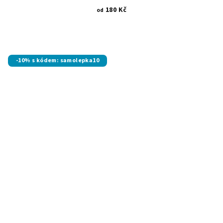
180 Kč
od
-10% s kódem: samolepka10