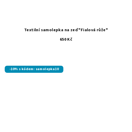
Textilní samolepka na zeď "Fialová růže"
650 Kč
-10% s kódem: samolepka10