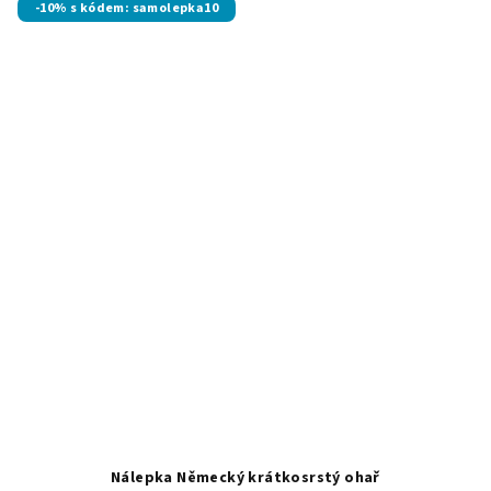
-10% s kódem: samolepka10
Nálepka Německý krátkosrstý ohař