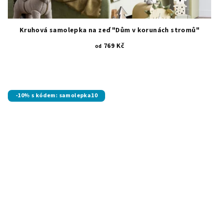
Kruhová samolepka na zeď "Dům v korunách stromů"
769 Kč
od
-10% s kódem: samolepka10