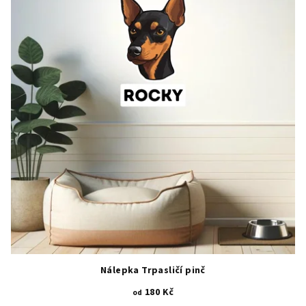
Nálepka Trpasličí pinč
180 Kč
od