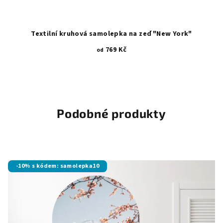
Textilní kruhová samolepka na zeď "New York"
769 Kč
od
Podobné produkty
-10% s kódem: samolepka10