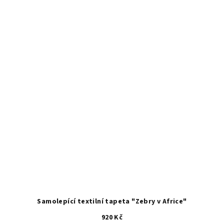
z
5
hvězdiček.
Samolepící textilní tapeta "Zebry v Africe"
920 Kč