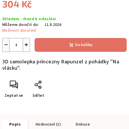
304 Kč
Měrná
Skladem - ihned k odesláni
cena:
Můžeme doručit do:
11.8.2026
Možnosti doručení
−
+
Do košíku
3D samolepka princezny Rapunzel z pohádky "Na
vlásku".
Zeptat se
Sdílet
Popis
Hodnocení (1)
Diskuze