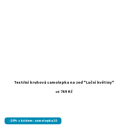
Textilní kruhová samolepka na zeď "Luční květiny"
769 Kč
od
Průměrné
hodnocení
produktu
je
-10% s kódem: samolepka10
5,0