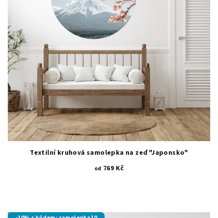
Textilní kruhová samolepka na zeď "Japonsko"
769 Kč
od
-10% s kódem: samolepka10