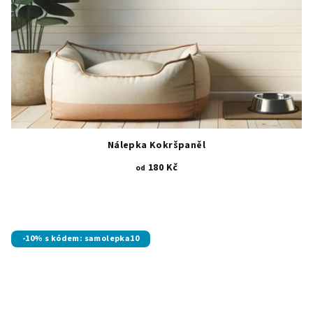
Nálepka Kokršpaněl
180 Kč
od
-10% s kódem: samolepka10