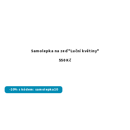
Samolepka na zeď "Luční květiny"
550 Kč
-10% s kódem: samolepka10