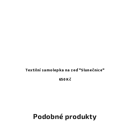
Textilní samolepka na zeď "Slunečnice"
650 Kč
Průměrné
hodnocení
produktu
je
5,0
Podobné produkty
z
5