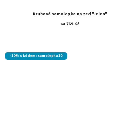
Kruhová samolepka na zeď "Jelen"
769 Kč
od
-10% s kódem: samolepka10