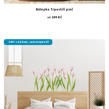
Nálepka Trpasličí pinč
180 Kč
od
-10% s kódem: samolepka10