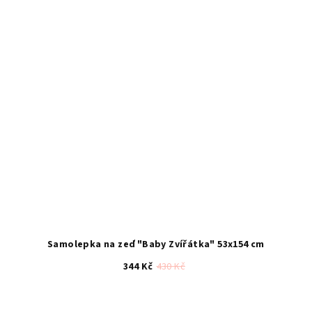
Samolepka na zeď "Baby Zvířátka" 53x154 cm
344 Kč
430 Kč
Průměrné
hodnocení