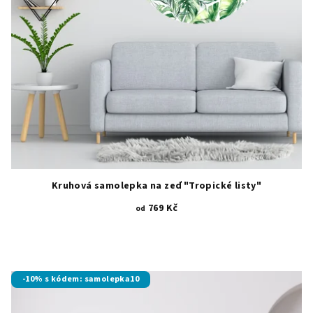
Kruhová samolepka na zeď "Tropické listy"
769 Kč
od
-10% s kódem: samolepka10