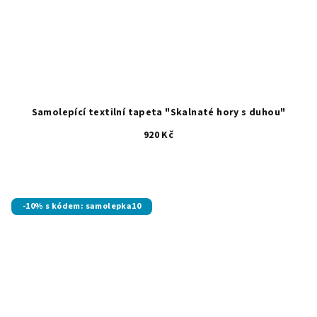
Samolepící textilní tapeta "Skalnaté hory s duhou"
920 Kč
-10% s kódem: samolepka10