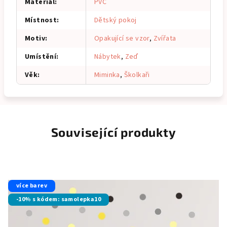
Materiál
:
PVC
Místnost
:
Dětský pokoj
Motiv
:
Opakující se vzor
,
Zvířata
Umístění
:
Nábytek
,
Zeď
Věk
:
Miminka
,
Školkaři
Související produkty
více barev
-10% s kódem: samolepka10