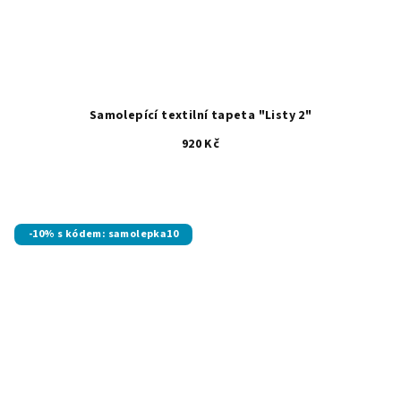
Samolepící textilní tapeta "Listy 2"
920 Kč
-10% s kódem: samolepka10