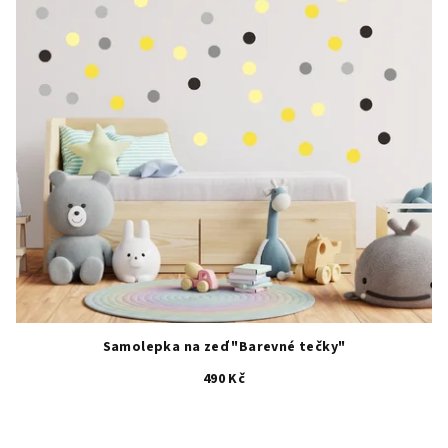
Samolepka na zeď "Barevné tečky"
490 Kč
Průměrné
hodnocení