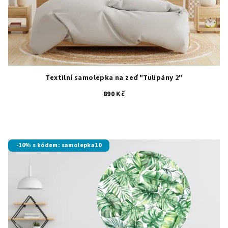
Textilní samolepka na zeď "Tulipány 2"
890 Kč
-10% s kódem: samolepka10