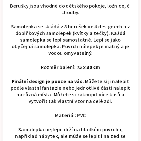
Berušky jsou vhodné do dětského pokoje, ložnice, či
chodby.
Samolepka se skládá z 8 berušek ve 4 designech a z
doplňkových samolepek (kvítky a tečky). Každá
samolepka se lepí samostatně. Lepí se jako
obyčejná samolepka. Povrch nálepek je matný a je
vodou omyvatelný.
Rozměr balení:
75 x 30 cm
Finální design je pouze na vás.
Můžete si ji nalepit
podle vlastní fantazie nebo jednotlivé části nalepit
na různá místa. Můžete si zakoupit více kusů a
vytvořit tak vlastní vzor na celé zdi.
Materiál: PVC
Samolepka nejlépe drží na hladkém povrchu,
například nábytek, ale může se lepit i na zeď se