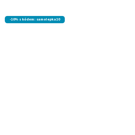
-10% s kódem: samolepka10