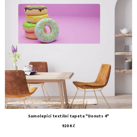
Samolepící textilní tapeta "Donuts 4"
920 Kč