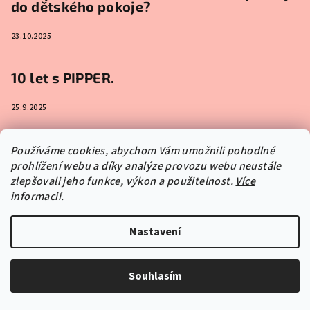
do dětského pokoje?
23.10.2025
10 let s PIPPER.
25.9.2025
Samolepicí obrazy na zeď
Používáme cookies, abychom Vám umožnili pohodlné
prohlížení webu a díky analýze provozu webu neustále
13.5.2025
zlepšovali jeho funkce, výkon a použitelnost.
Více
informacií.
Nastavení
Instagram
Souhlasím