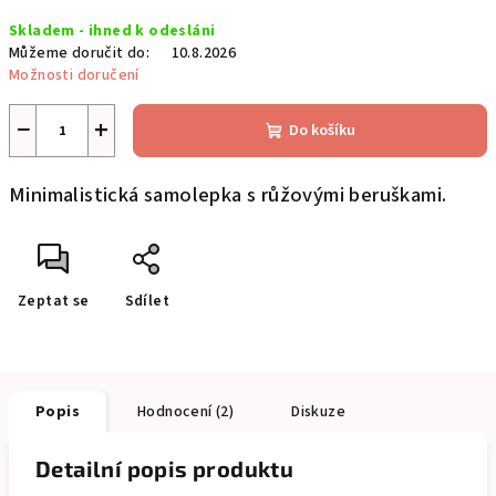
Měrná
Skladem - ihned k odesláni
cena:
Můžeme doručit do:
10.8.2026
Možnosti doručení
−
+
Do košíku
Minimalistická samolepka s růžovými beruškami.
Zeptat se
Sdílet
Popis
Hodnocení (2)
Diskuze
Detailní popis produktu