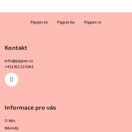
Z
Pipper.sk
Pipper.hu
Pipper.ro
á
p
a
Kontakt
t
í
info
@
pipper.cz
+421911123362
Informace pro vás
O Nás
Návody