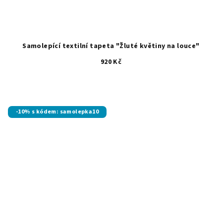
Samolepící textilní tapeta "Žluté květiny na louce"
920 Kč
-10% s kódem: samolepka10