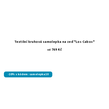
Textilní kruhová samolepka na zeď "Los Cabos"
769 Kč
od
-10% s kódem: samolepka10