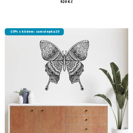
920 Kč
-10% s kódem: samolepka10