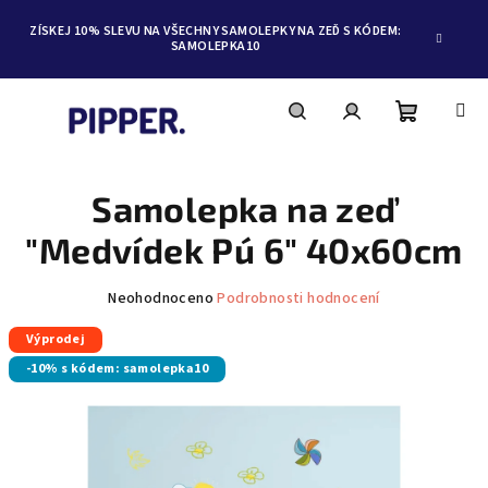
ZÍSKEJ 10% SLEVU NA VŠECHNY SAMOLEPKY NA ZEĎ S KÓDEM:
SAMOLEPKA10
Nákupní
Hledat
Přihlášení
Přejít
na
obsah
Samolepka na zeď
košík
"Medvídek Pú 6" 40x60cm
Průměrné
Neohodnoceno
Podrobnosti hodnocení
hodnocení
Výprodej
produktu
je
-10% s kódem: samolepka10
0,0
z
5
hvězdiček.