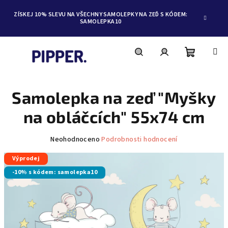
ZÍSKEJ 10% SLEVU NA VŠECHNY SAMOLEPKY NA ZEĎ S KÓDEM:
SAMOLEPKA10
Nákupní
Hledat
Přihlášení
Přejít
na
obsah
Samolepka na zeď "Myšky
košík
na obláčcích" 55x74 cm
Průměrné
Neohodnoceno
Podrobnosti hodnocení
hodnocení
Výprodej
produktu
je
-10% s kódem: samolepka10
0,0
z
5
hvězdiček.