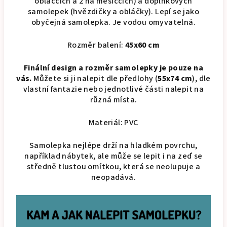
obláčcích a 2 na měsíčcích) a doplňkových
samolepek (hvězdičky a obláčky). Lepí se jako
obyčejná samolepka. Je vodou omyvatelná.
Rozměr balení:
45x60 cm
Finální design a rozměr samolepky je pouze na
vás.
Můžete si ji nalepit dle předlohy (
55x74 cm
), dle
vlastní fantazie nebo jednotlivé části nalepit na
různá místa.
Materiál: PVC
Samolepka nejlépe drží na hladkém povrchu,
například nábytek, ale může se lepit i na zeď se
středně tlustou omítkou, která se neolupuje a
neopadává.