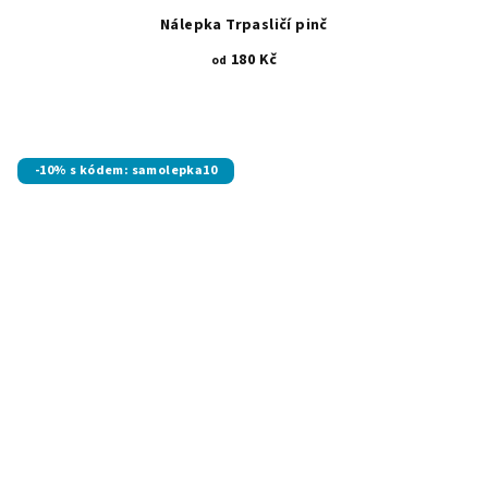
Nálepka Trpasličí pinč
180 Kč
od
-10% s kódem: samolepka10