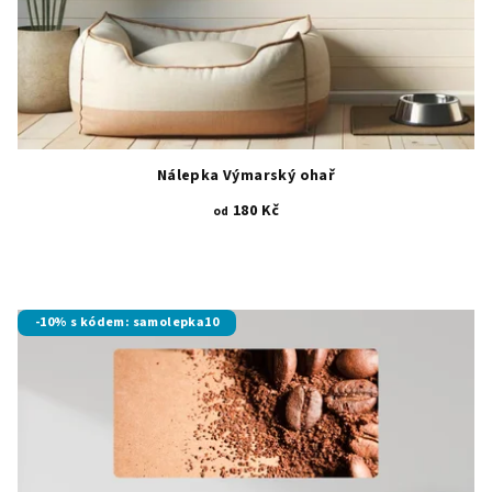
Nálepka Výmarský ohař
180 Kč
od
-10% s kódem: samolepka10