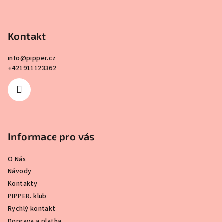
p
a
Kontakt
t
í
info
@
pipper.cz
+421911123362
Informace pro vás
O Nás
Návody
Kontakty
PIPPER. klub
Rychlý kontakt
Doprava a platba