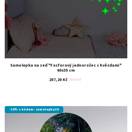
Samolepka na zeď "Fosforový jednorožec s hvězdami"
60x35 cm
207,20 Kč
259 Kč
Průměrné
hodnocení
produktu
je
-10% s kódem: samolepka10
4,9
z
5