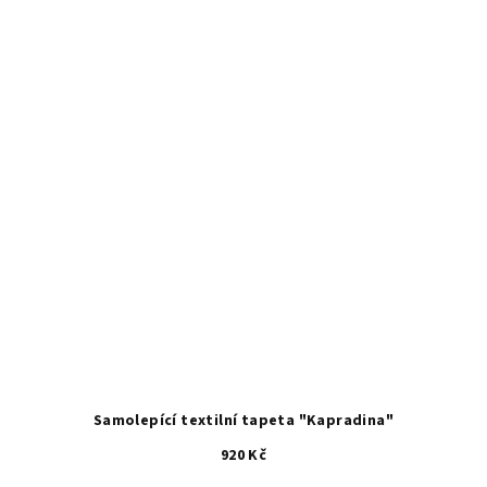
Samolepící textilní tapeta "Kapradina"
920 Kč