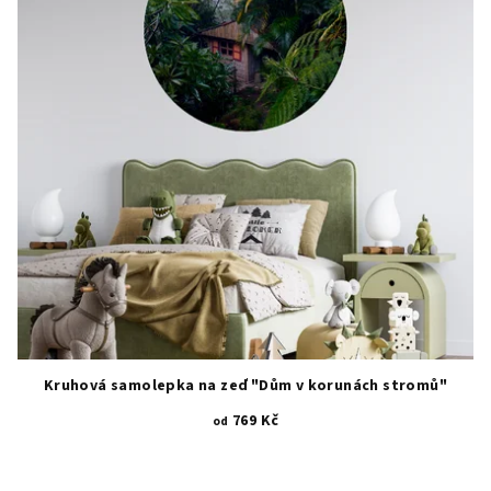
hvězdiček.
Kruhová samolepka na zeď "Dům v korunách stromů"
769 Kč
od