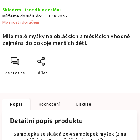
Měrná
Skladem - ihned k odesláni
cena:
Můžeme doručit do:
12.8.2026
Možnosti doručení
Milé malé myšky na obláčcích a měsíčcích vhodné
zejména do pokoje menších dětí.
Zeptat se
Sdílet
Popis
Hodnocení
Diskuze
Detailní popis produktu
Samolepka se skládá ze 4 samolepek myšek (2 na