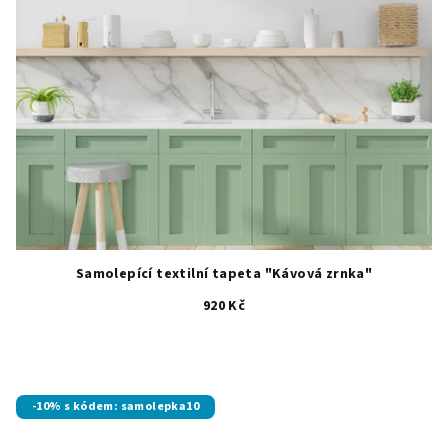
Samolepící textilní tapeta "Kávová zrnka"
920 Kč
-10% s kódem: samolepka10