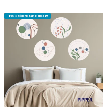
-10% s kódem: samolepka10