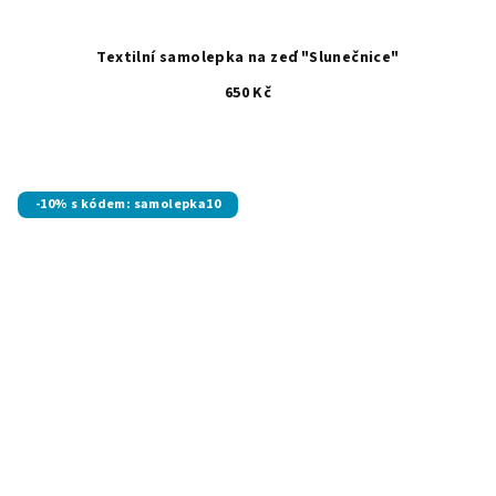
Textilní samolepka na zeď "Slunečnice"
650 Kč
Průměrné
hodnocení
produktu
je
-10% s kódem: samolepka10
5,0
z
5
hvězdiček.