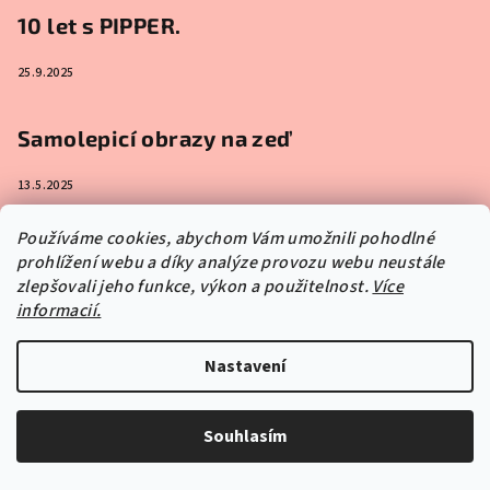
10 let s PIPPER.
25.9.2025
Samolepicí obrazy na zeď
13.5.2025
Používáme cookies, abychom Vám umožnili pohodlné
prohlížení webu a díky analýze provozu webu neustále
zlepšovali jeho funkce, výkon a použitelnost.
Instagram
Více
informacií.
Nastavení
Souhlasím