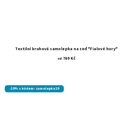
Textilní kruhová samolepka na zeď "Fialové hory"
769 Kč
od
-10% s kódem: samolepka10