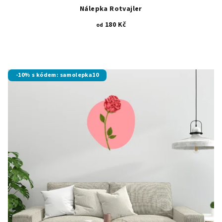
Nálepka Rotvajler
180 Kč
od
-10% s kódem: samolepka10