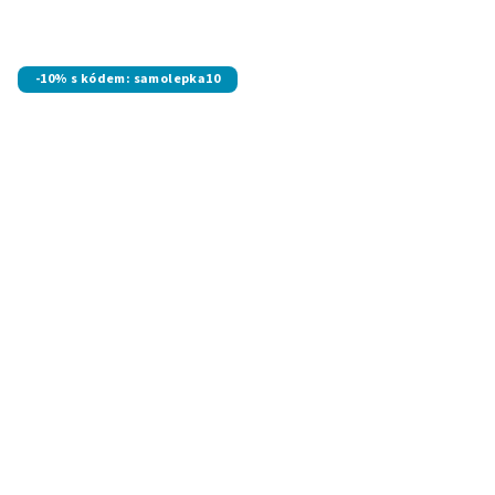
-10% s kódem: samolepka10