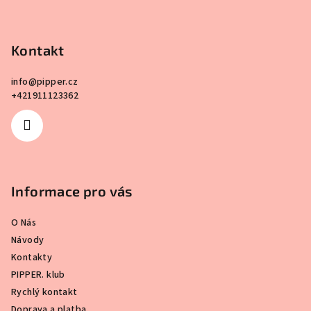
p
a
Kontakt
t
í
info
@
pipper.cz
+421911123362
Informace pro vás
O Nás
Návody
Kontakty
PIPPER. klub
Rychlý kontakt
Doprava a platba