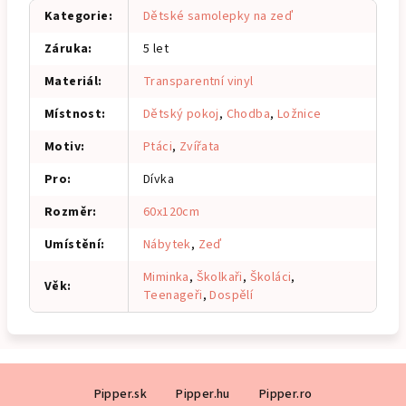
Kategorie
:
Dětské samolepky na zeď
Záruka
:
5 let
Materiál
:
Transparentní vinyl
Místnost
:
Dětský pokoj
,
Chodba
,
Ložnice
Motiv
:
Ptáci
,
Zvířata
Pro
:
Dívka
Rozměr
:
60x120cm
Umístění
:
Nábytek
,
Zeď
Miminka
,
Školkaři
,
Školáci
,
Věk
:
Teenageři
,
Dospělí
Z
Pipper.sk
Pipper.hu
Pipper.ro
á