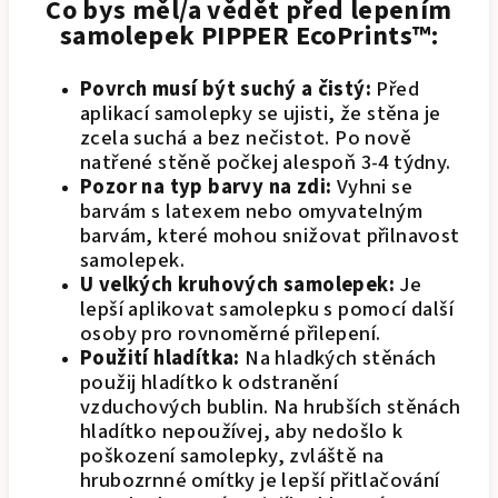
Co bys měl/a vědět před lepením
samolepek PIPPER EcoPrints™:
Povrch musí být suchý a čistý:
Před
aplikací samolepky se ujisti, že stěna je
zcela suchá a bez nečistot. Po nově
natřené stěně počkej alespoň 3-4 týdny.
Pozor na typ barvy na zdi:
Vyhni se
barvám s latexem nebo omyvatelným
barvám, které mohou snižovat přilnavost
samolepek.
U velkých kruhových samolepek:
Je
lepší aplikovat samolepku s pomocí další
osoby pro rovnoměrné přilepení.
Použití hladítka:
Na hladkých stěnách
použij hladítko k odstranění
vzduchových bublin. Na hrubších stěnách
hladítko nepoužívej, aby nedošlo k
poškození samolepky, zvláště na
hrubozrnné omítky je lepší přitlačování