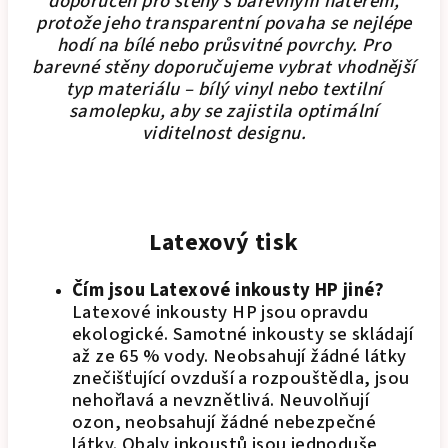
doporučen pro stěny s barevným nátěrem,
protože jeho transparentní povaha se nejlépe
hodí na bílé nebo průsvitné povrchy. Pro
barevné stěny doporučujeme vybrat vhodnější
typ materiálu – bílý vinyl nebo textilní
samolepku, aby se zajistila optimální
viditelnost designu.
Latexový tisk
Čím jsou Latexové inkousty HP jiné?
Latexové inkousty HP jsou opravdu
ekologické. Samotné inkousty se skládají
až ze 65 % vody. Neobsahují žádné látky
znečišťující ovzduší a rozpouštědla, jsou
nehořlavá a nevznětlivá. Neuvolňují
ozon, neobsahují žádné nebezpečné
látky. Obaly inkoustů jsou jednoduše