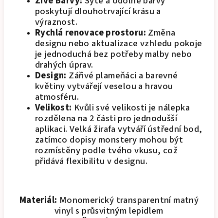
Živé Barvy:
Syté a odolné barvy
poskytují dlouhotrvající krásu a
výraznost.
Rychlá renovace prostoru:
Změna
designu nebo aktualizace vzhledu pokoje
je jednoduchá bez potřeby malby nebo
drahých úprav.
Design:
Zářivé plameňáci a barevné
květiny vytvářejí veselou a hravou
atmosféru.
Velikost:
Kvůli své velikosti je nálepka
rozdělena na 2 části pro jednodušší
aplikaci. Velká žirafa vytváří ústřední bod,
zatímco dopisy monstery mohou být
rozmístěny podle tvého vkusu, což
přidává flexibilitu v designu.
Materiál:
Monomerický transparentní matný
vinyl s průsvitným lepidlem