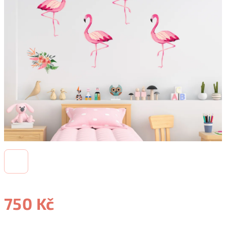
750 Kč
Měrná