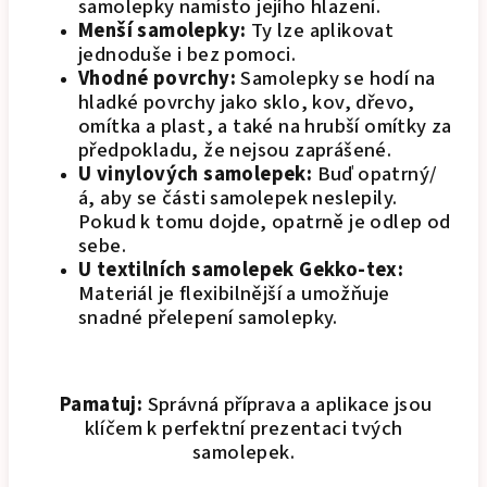
samolepky namísto jejího hlazení.
Menší samolepky:
Ty lze aplikovat
jednoduše i bez pomoci.
Vhodné povrchy:
Samolepky se hodí na
hladké povrchy jako sklo, kov, dřevo,
omítka a plast, a také na hrubší omítky za
předpokladu, že nejsou zaprášené.
U vinylových samolepek:
Buď opatrný/
á, aby se části samolepek neslepily.
Pokud k tomu dojde, opatrně je odlep od
sebe.
U textilních samolepek Gekko-tex:
Materiál je flexibilnější a umožňuje
snadné přelepení samolepky.
Pamatuj:
Správná příprava a aplikace jsou
klíčem k perfektní prezentaci tvých
samolepek.