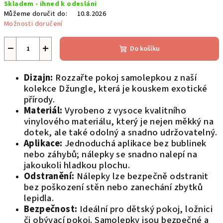
Skladem - ihned k odesláni
cena:
Můžeme doručit do:
10.8.2026
Možnosti doručení
−
+
Do košíku
Dizajn:
Rozzařte pokoj samolepkou z naší
kolekce Džungle, která je kouskem exotické
přírody.
Materiál:
Vyrobeno z vysoce kvalitního
vinylového materiálu, který je nejen měkký na
dotek, ale také odolný a snadno udržovatelný.
Aplikace:
Jednoduchá aplikace bez bublinek
nebo záhybů; nálepky se snadno nalepí na
jakoukoli hladkou plochu.
Odstranění:
Nálepky lze bezpečně odstranit
bez poškození stěn nebo zanechání zbytků
lepidla.
Bezpečnost:
Ideální pro dětský pokoj, ložnici
či obývací pokoj. Samolepky jsou bezpečné a