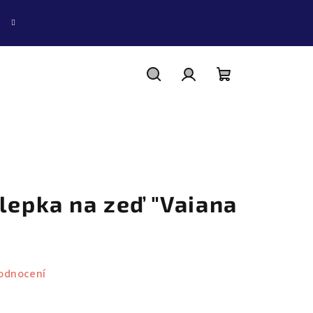
Hledat
Přihlášení
Nákupní
košík
lepka na zeď "Vaiana
odnocení