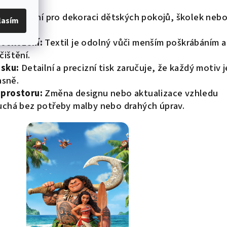
aci.
tí:
Ideální pro dekoraci dětských pokojů, školek neb
lasím
poškození:
Textil je odolný vůči menším poškrábáním a
čištění.
isku:
Detailní a precizní tisk zaručuje, že každý motiv j
asně.
 prostoru:
Změna designu nebo aktualizace vzhledu
uchá bez potřeby malby nebo drahých úprav.