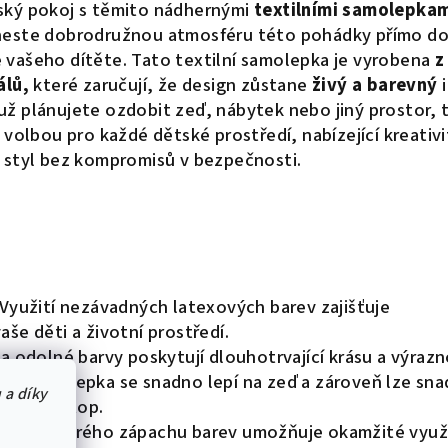
ský pokoj s těmito nádhernými
textilními samolepka
eneste dobrodružnou atmosféru této pohádky přímo d
 vašeho dítěte. Tato textilní samolepka je vyrobena
z
álů,
které zaručují, že design zůstane
živý a barevný
i
 už plánujete ozdobit zeď, nábytek nebo jiný prostor, 
 volbou pro každé dětské prostředí, nabízející kreativi
styl bez kompromisů v bezpečnosti.
Využití nezávadných latexových barev zajišťuje
še děti a životní prostředí.
a odolné barvy poskytují dlouhotrvající krásu a výrazn
kace:
Nálepka se snadno lepí na zeď a zároveň lze sn
 a díky
nechání stop.
ence ostrého zápachu barev umožňuje okamžité využi