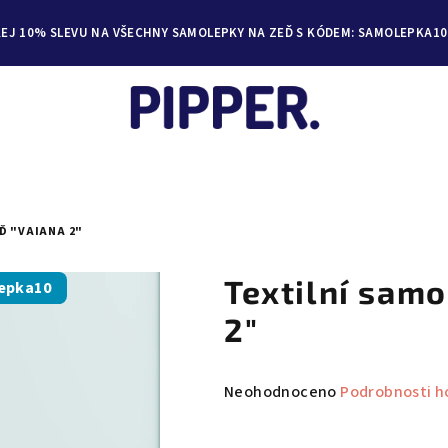
KEJ 10% SLEVU NA VŠECHNY SAMOLEPKY NA ZEĎ S KÓDEM: SAMOLEPKA10
Ď "VAIANA 2"
Textilní samo
epka10
2"
Průměrné
Neohodnoceno
Podrobnosti h
hodnocení
produktu