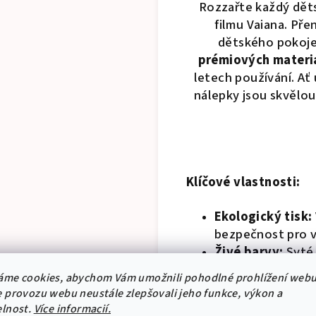
Rozzařte každý dět
filmu Vaiana. Př
dětského pokoje
prémiových materi
letech používání. Ať
nálepky jsou skvělou
Klíčové vlastnosti:
Ekologický tisk:
bezpečnost pro va
Živé barvy:
Syté 
Jednoduchá apli
áme cookies, abychom Vám umožnili pohodlné prohlížení webu
odstranit bez za
 provozu webu neustále zlepšovali jeho funkce, výkon a
Bez zápachu:
Abs
elnost.
Více informacií.