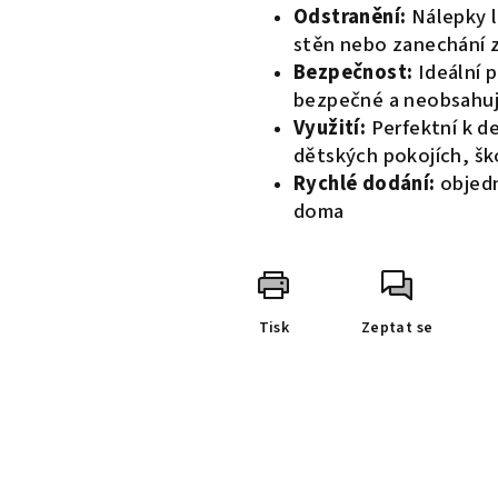
Odstranění:
Nálepky l
stěn nebo zanechání z
Bezpečnost:
Ideální 
bezpečné a neobsahují
Využití:
Perfektní k de
dětských pokojích, šk
Rychlé dodání:
objedn
doma
Tisk
Zeptat se