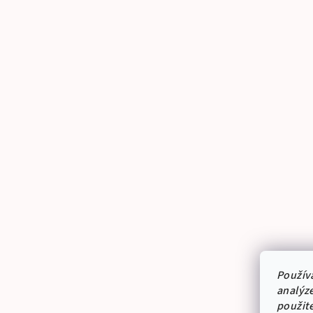
Použív
analýze
použit