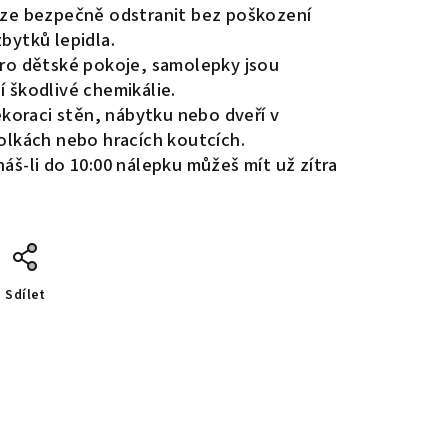
ze bezpečně odstranit bez poškození
bytků lepidla.
pro dětské pokoje, samolepky jsou
 škodlivé chemikálie.
koraci stěn, nábytku nebo dveří v
olkách nebo hracích koutcích.
áš-li do 10:00 nálepku můžeš mít už zítra
Sdílet