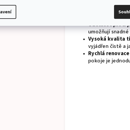
místnosti po aplik
Univerzální použi
avení
Souh
hracích koutků.
Odolnost proti 
umožňují snadné 
Vysoká kvalita t
vyjádřen čistě a j
Rychlá renovace
pokoje je jednod