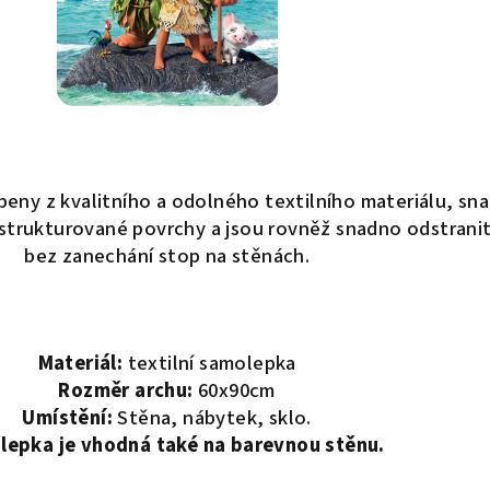
eny z kvalitního a odolného textilního materiálu, sn
 i strukturované povrchy a jsou rovněž snadno odstrani
bez zanechání stop na stěnách.
Materiál:
textilní samolepka
Rozměr archu:
60x90cm
Umístění:
Stěna, nábytek, sklo.
epka je vhodná také na barevnou stěnu.