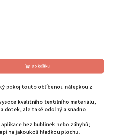
Do košíku
ký pokoj touto oblíbenou nálepkou z
ysoce kvalitního textilního materiálu,
na dotek, ale také odolný a snadno
aplikace bez bublinek nebo záhybů;
epí na jakoukoli hladkou plochu.