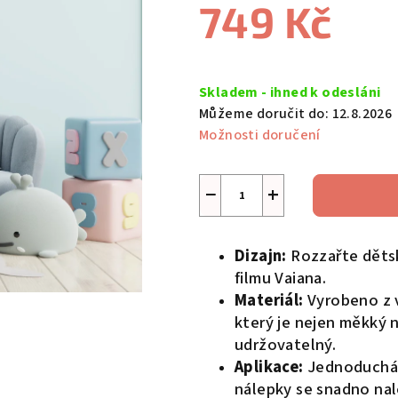
749 Kč
je
0,0
z
Měrná
5
cena:
Skladem - ihned k odesláni
hvězdiček.
Můžeme doručit do:
12.8.2026
Možnosti doručení
−
+
Dizajn:
Rozzařte děts
filmu Vaiana.
Materiál:
Vyrobeno z v
který je nejen měkký 
udržovatelný.
Aplikace:
Jednoduchá 
nálepky se snadno nal