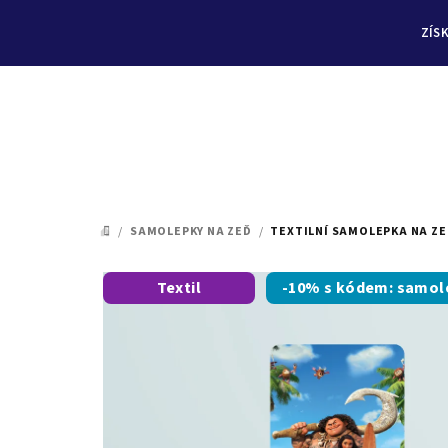
ZÍS
Přejít
na
/
SAMOLEPKY NA ZEĎ
/
TEXTILNÍ SAMOLEPKA NA ZE
DOMŮ
obsah
Textil
-10% s kódem: samol