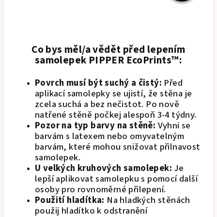
Co bys měl/a vědět před lepením
samolepek PIPPER EcoPrints™:
Povrch musí být suchý a čistý:
Před
aplikací samolepky se ujistí, že stěna je
zcela suchá a bez nečistot. Po nově
natřené stěně počkej alespoň 3-4 týdny.
Pozor na typ barvy na stěně:
Vyhni se
barvám s latexem nebo omyvatelným
barvám, které mohou snižovat přilnavost
samolepek.
U velkých kruhových samolepek:
Je
lepší aplikovat samolepku s pomocí další
osoby pro rovnoměrné přilepení.
Použití hladítka:
Na hladkých stěnách
použij hladítko k odstranění