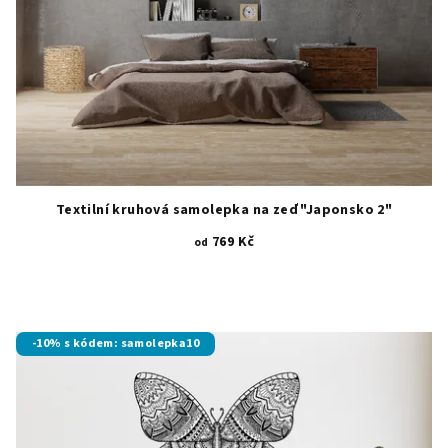
Textilní kruhová samolepka na zeď "Japonsko 2"
769 Kč
od
-10% s kódem: samolepka10