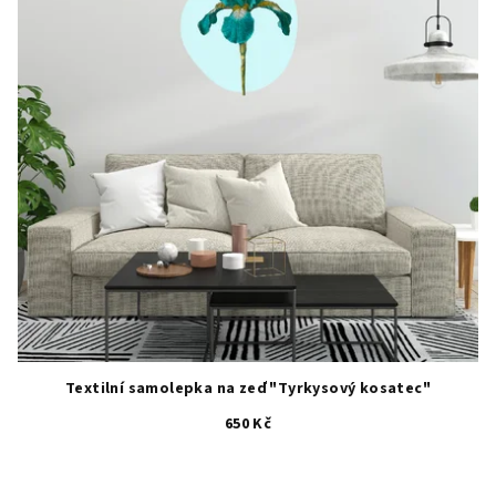
Textilní samolepka na zeď "Tyrkysový kosatec"
650 Kč