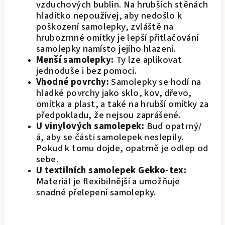
vzduchových bublin. Na hrubších stěnách
hladítko nepoužívej, aby nedošlo k
poškození samolepky, zvláště na
hrubozrnné omítky je lepší přitlačování
samolepky namísto jejího hlazení.
Menší samolepky:
Ty lze aplikovat
jednoduše i bez pomoci.
Vhodné povrchy:
Samolepky se hodí na
hladké povrchy jako sklo, kov, dřevo,
omítka a plast, a také na hrubší omítky za
předpokladu, že nejsou zaprášené.
U vinylových samolepek:
Buď opatrný/
á, aby se části samolepek neslepily.
Pokud k tomu dojde, opatrně je odlep od
sebe.
U textilních samolepek Gekko-tex:
Materiál je flexibilnější a umožňuje
snadné přelepení samolepky.