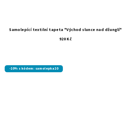
Samolepící textilní tapeta "Východ slunce nad džunglí"
920 Kč
-10% s kódem: samolepka10