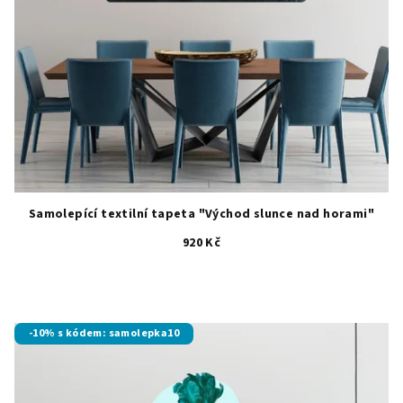
Samolepící textilní tapeta "Východ slunce nad horami"
920 Kč
-10% s kódem: samolepka10