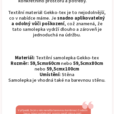
konkrétního prostoru a potřeby.
Textilní materiál Gekko-tex je to nejodolnější,
co v nabídce máme. Je
snadno aplikovatelný
a odolný vůči poškození
, což znamená, že
tato samolepka vydrží dlouho a zároveň je
jednoduchá na údržbu.
Materiál:
Textilní samolepka Gekko-tex
Rozměr:
59,5cmx60cm
nebo
59,5cmx80cm
nebo
59,5cmx100cm
Umístění:
Stěna
Samolepka je vhodná také na barevnou stěnu.