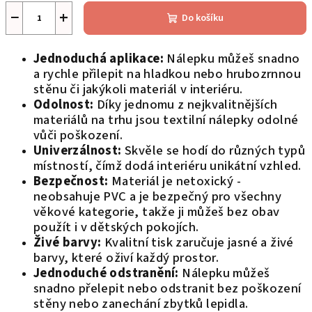
−
+
Do košíku
Jednoduchá aplikace:
Nálepku můžeš snadno
a rychle přilepit na hladkou nebo hrubozrnnou
stěnu či jakýkoli materiál v interiéru.
Odolnost:
Díky jednomu z nejkvalitnějších
materiálů na trhu jsou textilní nálepky odolné
vůči poškození.
Univerzálnost:
Skvěle se hodí do různých typů
místností, čímž dodá interiéru unikátní vzhled.
Bezpečnost:
Materiál je netoxický -
neobsahuje PVC a je bezpečný pro všechny
věkové kategorie, takže ji můžeš bez obav
použít i v dětských pokojích.
Živé barvy:
Kvalitní tisk zaručuje jasné a živé
barvy, které oživí každý prostor.
Jednoduché odstranění:
Nálepku můžeš
snadno přelepit nebo odstranit bez poškození
stěny nebo zanechání zbytků lepidla.