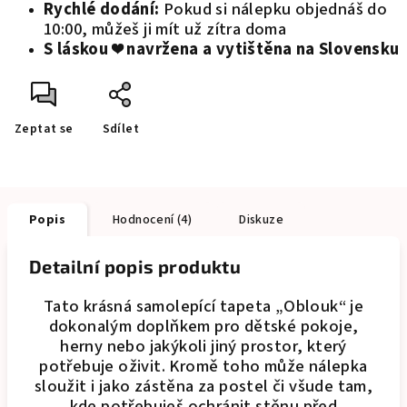
Rychlé dodání:
Pokud si nálepku objednáš do
10:00, můžeš ji mít už zítra doma
S láskou ❤️ navržena a vytištěna na Slovensku
Zeptat se
Sdílet
Popis
Hodnocení (4)
Diskuze
Detailní popis produktu
Tato krásná samolepící tapeta „Oblouk“ je
dokonalým doplňkem pro dětské pokoje,
herny nebo jakýkoli jiný prostor, který
potřebuje oživit. Kromě toho může nálepka
sloužit i jako zástěna za postel či všude tam,
kde potřebuješ ochránit stěnu před