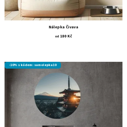
Nálepka Čivava
180 Kč
od
-10% s kódem: samolepka10