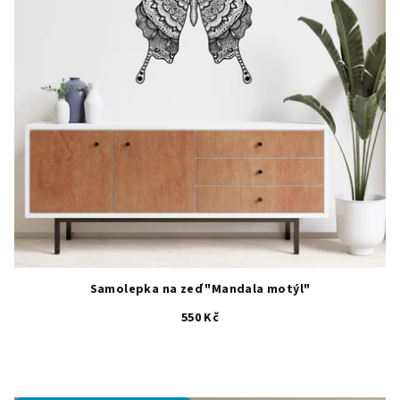
Samolepka na zeď "Mandala motýl"
550 Kč
Průměrné
hodnocení
produktu