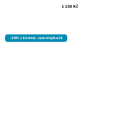
1 150 Kč
-10% s kódem: samolepka10