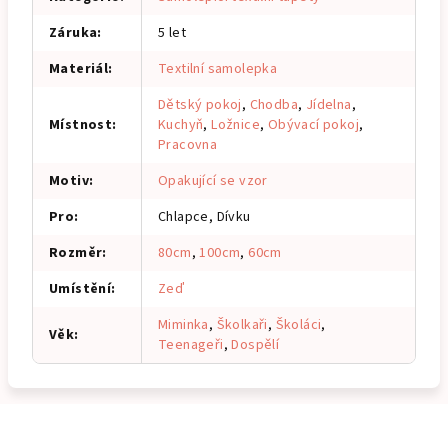
Záruka
:
5 let
Materiál
:
Textilní samolepka
Dětský pokoj
,
Chodba
,
Jídelna
,
Místnost
:
Kuchyň
,
Ložnice
,
Obývací pokoj
,
Pracovna
Motiv
:
Opakující se vzor
Pro
:
Chlapce, Dívku
Rozměr
:
80cm
,
100cm
,
60cm
Umístění
:
Zeď
Miminka
,
Školkaři
,
Školáci
,
Věk
:
Teenageři
,
Dospělí