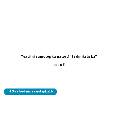
Textilní samolepka na zeď "Sedmikráska"
650 Kč
-10% s kódem: samolepka10