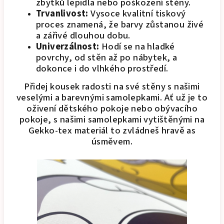
zbytků lepidla nebo poškození stěny.
Trvanlivost:
Vysoce kvalitní tiskový
proces znamená, že barvy zůstanou živé
a zářivé dlouhou dobu.
Univerzálnost:
Hodí se na hladké
povrchy, od stěn až po nábytek, a
dokonce i do vlhkého prostředí.
Přidej kousek radosti na své stěny s našimi
veselými a barevnými samolepkami. Ať už je to
oživení dětského pokoje nebo obývacího
pokoje, s našimi samolepkami vytištěnými na
Gekko-tex materiál to zvládneš hravě as
úsměvem.