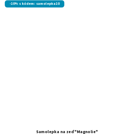
-10% s kódem: samolepka10
Samolepka na zeď "Magnolie"